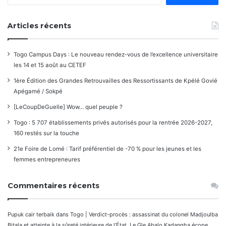
Articles récents
Togo Campus Days : Le nouveau rendez-vous de l’excellence universitaire
les 14 et 15 août au CETEF
1ère Édition des Grandes Retrouvailles des Ressortissants de Kpélé Govié
Apégamé / Sokpé
[LeCoupDeGuelle] Wow… quel peuple ?
Togo : 5 707 établissements privés autorisés pour la rentrée 2026-2027,
160 restés sur la touche
21e Foire de Lomé : Tarif préférentiel de -70 % pour les jeunes et les
femmes entrepreneures
Commentaires récents
Pupuk cair terbaik
dans
Togo | Verdict-procès : assassinat du colonel Madjoulba
Bitala et atteinte à la sûreté intérieure de l’État. Le Gle Abalo Kadangha écope