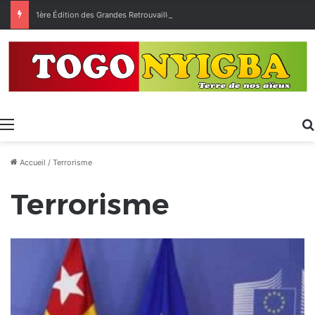
1ère Édition des Grandes Retrouvailles des Ressortissants de Kpélé Govié Apégamé / Sokpé
Menu
Accueil
/
Terrorisme
Terrorisme