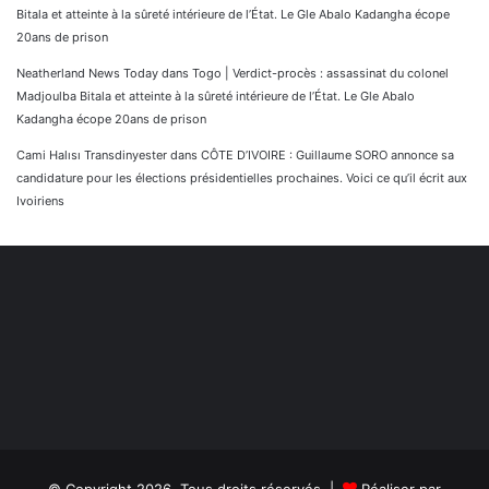
Bitala et atteinte à la sûreté intérieure de l’État. Le Gle Abalo Kadangha écope
20ans de prison
Neatherland News Today
dans
Togo | Verdict-procès : assassinat du colonel
Madjoulba Bitala et atteinte à la sûreté intérieure de l’État. Le Gle Abalo
Kadangha écope 20ans de prison
Cami Halısı Transdinyester
dans
CÔTE D’IVOIRE : Guillaume SORO annonce sa
candidature pour les élections présidentielles prochaines. Voici ce qu’il écrit aux
Ivoiriens