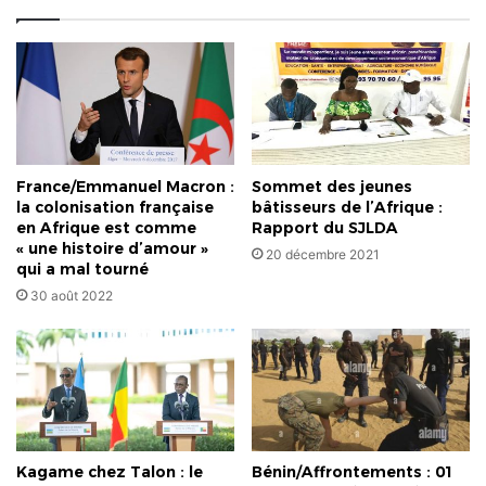
et
un
grand
soulagement.
Pour
moi
c’est
une
France/Emmanuel Macron :
Sommet des jeunes
délivrance...
la colonisation française
bâtisseurs de l’Afrique :
»
en Afrique est comme
Rapport du SJLDA
« une histoire d’amour »
20 décembre 2021
qui a mal tourné
30 août 2022
Kagame chez Talon : le
Bénin/Affrontements : 01