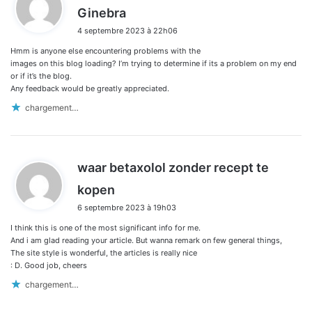
d
Ginebra
i
4 septembre 2023 à 22h06
t
Hmm is anyone else encountering problems with the
:
images on this blog loading? I’m trying to determine if its a problem on my end
or if it’s the blog.
Any feedback would be greatly appreciated.
chargement…
waar betaxolol zonder recept te
d
kopen
i
6 septembre 2023 à 19h03
t
I think this is one of the most significant info for me.
:
And i am glad reading your article. But wanna remark on few general things,
The site style is wonderful, the articles is really nice
: D. Good job, cheers
chargement…