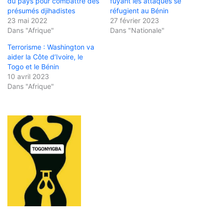
du pays pour combattre des
fuyant les attaques se
présumés djihadistes
réfugient au Bénin
23 mai 2022
27 février 2023
Dans "Afrique"
Dans "Nationale"
Terrorisme : Washington va
aider la Côte d’Ivoire, le
Togo et le Bénin
10 avril 2023
Dans "Afrique"