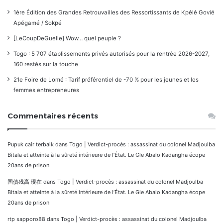
1ère Édition des Grandes Retrouvailles des Ressortissants de Kpélé Govié
Apégamé / Sokpé
[LeCoupDeGuelle] Wow… quel peuple ?
Togo : 5 707 établissements privés autorisés pour la rentrée 2026-2027,
160 restés sur la touche
21e Foire de Lomé : Tarif préférentiel de -70 % pour les jeunes et les
femmes entrepreneures
Commentaires récents
Pupuk cair terbaik
dans
Togo | Verdict-procès : assassinat du colonel Madjoulba
Bitala et atteinte à la sûreté intérieure de l’État. Le Gle Abalo Kadangha écope
20ans de prison
国債残高 現在
dans
Togo | Verdict-procès : assassinat du colonel Madjoulba
Bitala et atteinte à la sûreté intérieure de l’État. Le Gle Abalo Kadangha écope
20ans de prison
rtp sapporo88
dans
Togo | Verdict-procès : assassinat du colonel Madjoulba