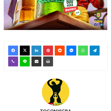
Facebook
X
Linkedin
Pinterest
Reddit
Messenger
WhatsApp
Telegra
Viber
Ligne
Partager par email
Imprimer