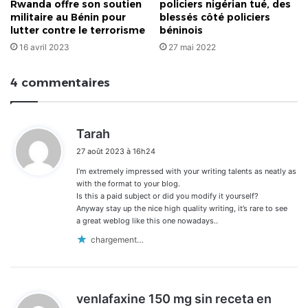
Rwanda offre son soutien
policiers nigérian tué, des
militaire au Bénin pour
blessés côté policiers
lutter contre le terrorisme
béninois
16 avril 2023
27 mai 2022
4 commentaires
d
Tarah
i
27 août 2023 à 16h24
t
I’m extremely impressed with your writing talents as neatly as
:
with the format to your blog.
Is this a paid subject or did you modify it yourself?
Anyway stay up the nice high quality writing, it’s rare to see
a great weblog like this one nowadays..
chargement…
venlafaxine 150 mg sin receta en