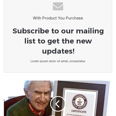
Élection présidentielle au Bénin :
Romuald Wadagni plébiscité dès le
premier tour
With Product You Purchase
Subscribe to our mailing
list to get the new
updates!
Lorem ipsum dolor sit amet, consectetur.
À
100
ans,
il
est
le
médecin