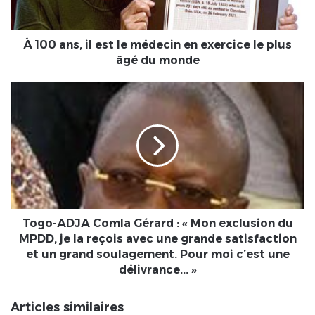
en
exercice
le
À 100 ans, il est le médecin en exercice le plus
plus
âgé du monde
âgé
du
Togo-
monde
ADJA
Comla
Gérard
:
« Mon
exclusion
du
MPDD,
je
Togo-ADJA Comla Gérard : « Mon exclusion du
la
MPDD, je la reçois avec une grande satisfaction
reçois
et un grand soulagement. Pour moi c’est une
avec
délivrance... »
une
grande
Articles similaires
satisfaction