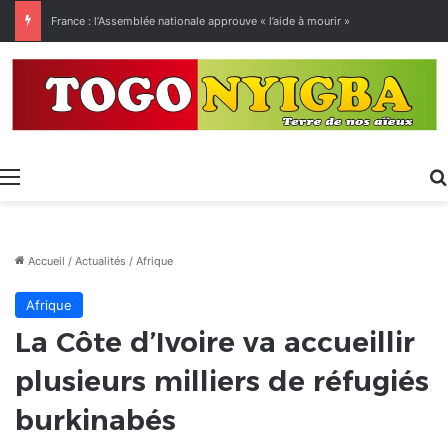
France : l’Assemblée nationale approuve « l’aide à mourir »
Menu
Accueil
/
Actualités
/
Afrique
Afrique
La Côte d’Ivoire va accueillir
plusieurs milliers de réfugiés
burkinabés