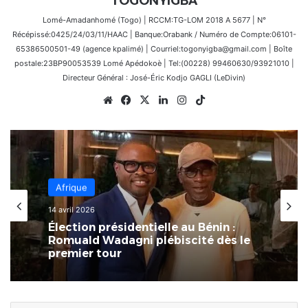
TOGONYIGBA
Lomé-Amadanhomé (Togo) | RCCM:TG-LOM 2018 A 5677 | N°
Récépissé:0425/24/03/11/HAAC | Banque:Orabank / Numéro de Compte:06101-
65386500501-49 (agence kpalimé) | Courriel:togonyigba@gmail.com | Boîte
postale:23BP90053539 Lomé Apédokoè | Tel:(00228) 99460630/93921010 |
Directeur Général : José-Éric Kodjo GAGLI (LeDivin)
Website
Facebook
X
Linkedin
Instagram
TikTok
Afrique
Afrique
8 mars 2026
L’Afrique au carrefour des
14 avril 2026
consciences : le devoir de rompre
avec la culture du naufrage