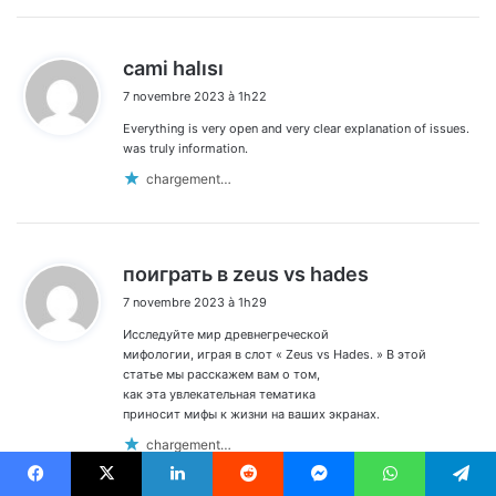
d
cami halısı
i
7 novembre 2023 à 1h22
t
Everything is very open and very clear explanation of issues.
:
was truly information.
chargement…
d
поиграть в zeus vs hades
i
7 novembre 2023 à 1h29
t
Исследуйте мир древнегреческой
:
мифологии, играя в слот « Zeus vs Hades. » В этой
статье мы расскажем вам о том,
как эта увлекательная тематика
приносит мифы к жизни на ваших экранах.
chargement…
Facebook
X
Linkedin
Reddit
Messenger
WhatsApp
Telegram