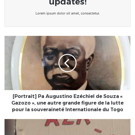
updates!
Lorem ipsum dolor sit amet, consectetur.
[Portrait]
Pa
Augustino
Ezéchiel
de
Souza
«
Gazozo
»,
une
[Portrait] Pa Augustino Ezéchiel de Souza «
autre
Gazozo », une autre grande figure de la lutte
grande
pour la souveraineté Internationale du Togo
figure
de
Togo/Mesures
la
du
lutte
gouvernement