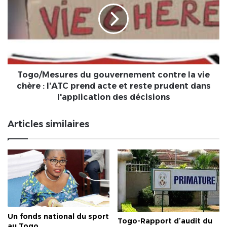
pour
contre
la
la
souveraineté
vie
Internationale
chère
du
:
Togo
l'ATC
prend
Togo/Mesures du gouvernement contre la vie
acte
chère : l'ATC prend acte et reste prudent dans
et
l'application des décisions
reste
prudent
Articles similaires
dans
l'application
des
décisions
Un fonds national du sport
Togo-Rapport d’audit du
au Togo