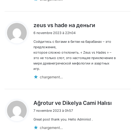
d
zeus vs hade на деньги
i
6 novembre 2023 à 22h04
t
Сойдитесь с богами в битве на барабанах – это
:
предложение,
которое сложно отклонить. « Zeus vs Hades » –
это не только слот, это настоящее приключение в
мире древнегреческой мифологии и азартных
игр.
chargement…
d
Ağrotur ve Dikelya Cami Halısı
i
7 novembre 2023 à 0h57
t
Great post thank you. Hello Administ .
:
chargement…