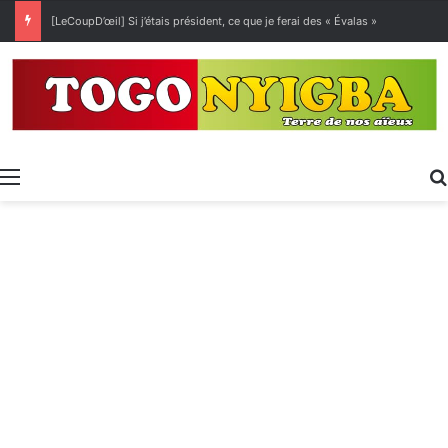
[LeCoupD’œil] Si j’étais président, ce que je ferai des « Évalas »
Menu