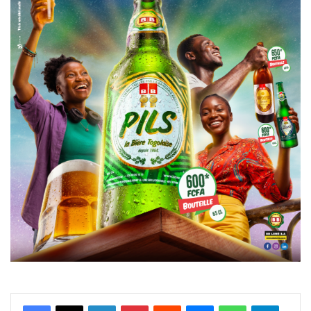
Facebook
X
Linkedin
Pinterest
Reddit
Messenger
WhatsApp
Telegra