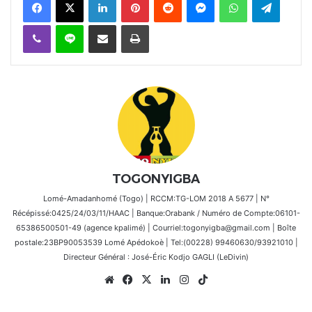
Viber
Ligne
Partager par email
Imprimer
TOGONYIGBA
Lomé-Amadanhomé (Togo) | RCCM:TG-LOM 2018 A 5677 | N°
Récépissé:0425/24/03/11/HAAC | Banque:Orabank / Numéro de Compte:06101-
65386500501-49 (agence kpalimé) | Courriel:togonyigba@gmail.com | Boîte
postale:23BP90053539 Lomé Apédokoè | Tel:(00228) 99460630/93921010 |
Directeur Général : José-Éric Kodjo GAGLI (LeDivin)
Website
Facebook
X
Linkedin
Instagram
TikTok