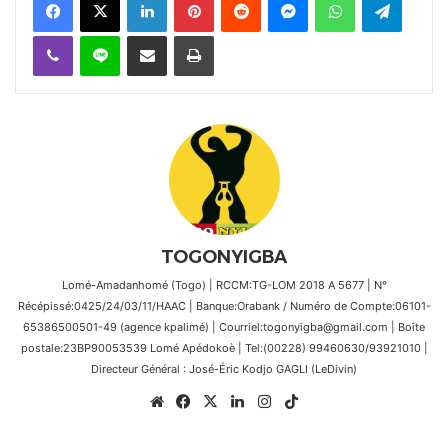
Viber
Ligne
Partager par email
Imprimer
TOGONYIGBA
Lomé-Amadanhomé (Togo) | RCCM:TG-LOM 2018 A 5677 | N°
Récépissé:0425/24/03/11/HAAC | Banque:Orabank / Numéro de Compte:06101-
65386500501-49 (agence kpalimé) | Courriel:togonyigba@gmail.com | Boîte
postale:23BP90053539 Lomé Apédokoè | Tel:(00228) 99460630/93921010 |
Directeur Général : José-Éric Kodjo GAGLI (LeDivin)
Website
Facebook
X
Linkedin
Instagram
TikTok