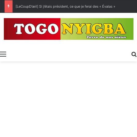
[LeCoupD’œil] Si j’étais président, ce que je ferai des « Évalas »
Menu