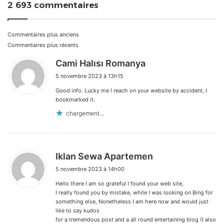
2 693 commentaires
Navigation
Commentaires plus anciens
Commentaires plus récents
dans
d
Cami Halısı Romanya
i
les
5 novembre 2023 à 13h15
t
commentaires
Good info. Lucky me I reach on your website by accident, I
:
bookmarked it.
chargement…
d
Iklan Sewa Apartemen
i
5 novembre 2023 à 14h00
t
Hello there I am so grateful I found your web site,
:
I really found you by mistake, while I was looking on Bing for
something else, Nonetheless I am here now and would just
like to say kudos
for a tremendous post and a all round entertaining blog (I also