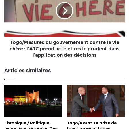
pour
contre
la
la
souveraineté
vie
Internationale
chère
du
:
Togo
l'ATC
prend
Togo/Mesures du gouvernement contre la vie
acte
chère : l'ATC prend acte et reste prudent dans
et
l'application des décisions
reste
prudent
Articles similaires
dans
l'application
des
décisions
Chronique / Politique,
Togo/Avant sa prise de
hypocrisie, sincérité: Des
fonction en octobre