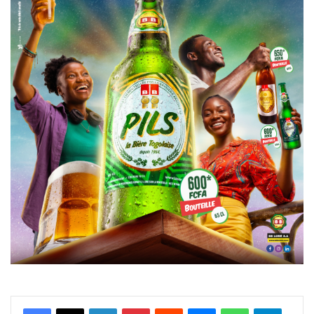
Facebook
X
Linkedin
Pinterest
Reddit
Messenger
WhatsApp
Telegra