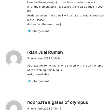
love the theme/design), I don’t have time to browse it
all at the moment but I have saved it and also added in your
RSS
feeds, so when I have time I will be back to read a great deal
more, Please
do keep up the awesome job.
chargement…
d
Iklan Jual Rumah
i
5 novembre 2023 à 14h14
t
Appreciation to my father who shared with me on the topic
:
of this weblog, this blog is
really remarkable.
chargement…
d
поиграть в gates of olympus
i
5 novembre 2023 à 14h44