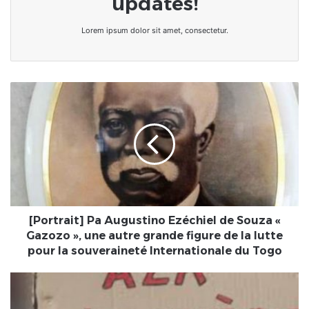
updates!
Lorem ipsum dolor sit amet, consectetur.
[Portrait]
Pa
Augustino
Ezéchiel
de
Souza
«
Gazozo
»,
une
[Portrait] Pa Augustino Ezéchiel de Souza «
autre
Gazozo », une autre grande figure de la lutte
grande
pour la souveraineté Internationale du Togo
figure
de
Togo/Mesures
la
du
lutte
gouvernement