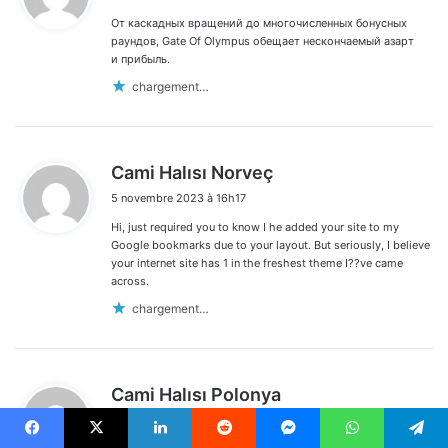
t
От каскадных вращений до многочисленных бонусных
:
раундов, Gate Of Olympus обещает нескончаемый азарт
и прибыль.
chargement…
d
Cami Halısı Norveç
i
5 novembre 2023 à 16h17
t
Hi, just required you to know I he added your site to my
:
Google bookmarks due to your layout. But seriously, I believe
your internet site has 1 in the freshest theme I??ve came
across.
chargement…
d
Cami Halısı Polonya
i
5 novembre 2023 à 16h54
t
Facebook
X
Linkedin
Reddit
Messenger
WhatsApp
Telegram