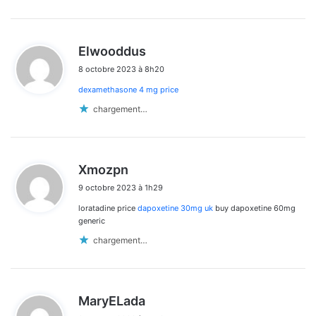
d
Elwooddus
i
8 octobre 2023 à 8h20
t
dexamethasone 4 mg price
:
chargement…
d
Xmozpn
i
9 octobre 2023 à 1h29
t
loratadine price
dapoxetine 30mg uk
buy dapoxetine 60mg
:
generic
chargement…
d
MaryELada
i