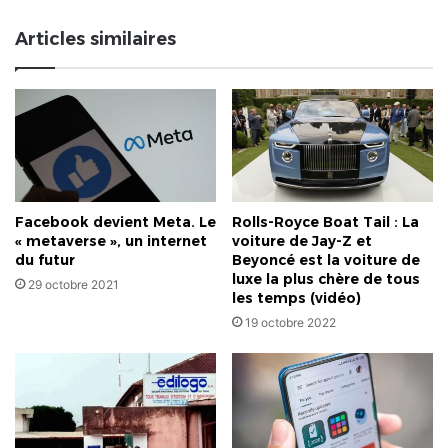
militaire
Eyadéma
Articles similaires
de
Tchitchao
session
2021-
2022
Facebook devient Meta. Le
Rolls-Royce Boat Tail : La
« metaverse », un internet
voiture de Jay-Z et
du futur
Beyoncé est la voiture de
luxe la plus chère de tous
29 octobre 2021
les temps (vidéo)
19 octobre 2022