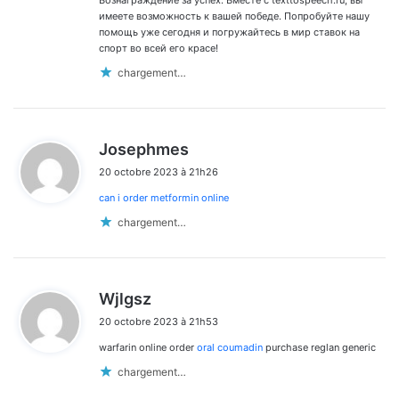
Вознаграждение за успех: Вместе с texttospeech.ru, вы
имеете возможность к вашей победе. Попробуйте нашу
помощь уже сегодня и погружайтесь в мир ставок на
спорт во всей его красе!
chargement…
d
Josephmes
i
20 octobre 2023 à 21h26
t
can i order metformin online
:
chargement…
d
Wjlgsz
i
20 octobre 2023 à 21h53
t
warfarin online order
oral coumadin
purchase reglan generic
:
chargement…