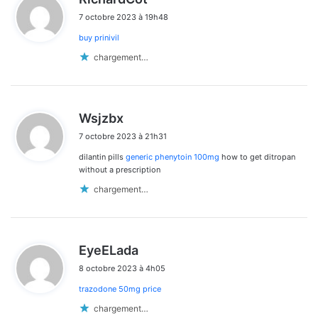
i
7 octobre 2023 à 19h48
t
buy prinivil
:
chargement…
d
Wsjzbx
i
7 octobre 2023 à 21h31
t
dilantin pills
generic phenytoin 100mg
how to get ditropan
:
without a prescription
chargement…
d
EyeELada
i
8 octobre 2023 à 4h05
t
trazodone 50mg price
:
chargement…