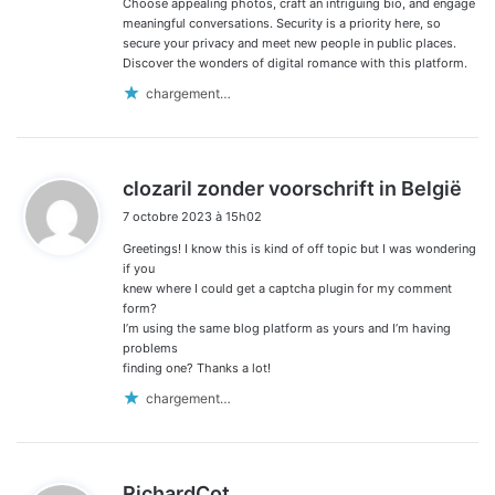
Choose appealing photos, craft an intriguing bio, and engage
meaningful conversations. Security is a priority here, so
secure your privacy and meet new people in public places.
Discover the wonders of digital romance with this platform.
chargement…
d
clozaril zonder voorschrift in België
i
7 octobre 2023 à 15h02
t
Greetings! I know this is kind of off topic but I was wondering
:
if you
knew where I could get a captcha plugin for my comment
form?
I’m using the same blog platform as yours and I’m having
problems
finding one? Thanks a lot!
chargement…
d
RichardCot