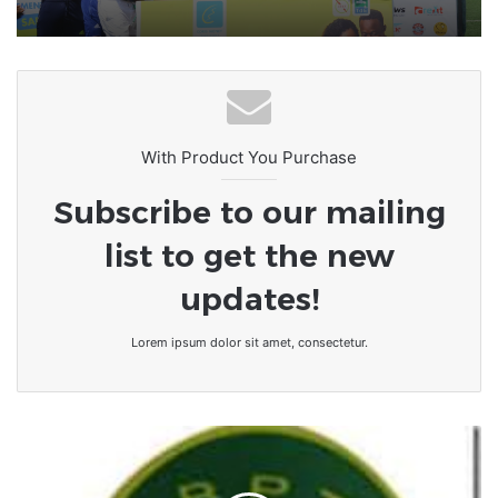
une convention.
TRIBUNE DU COMMISSAIRE GENERAL
DU FESTIVAL TOGO MEDIA FOOT
With Product You Purchase
Subscribe to our mailing
list to get the new
updates!
Lorem ipsum dolor sit amet, consectetur.
Togo/L'appel
historique
du