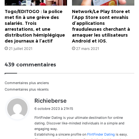
Togo/EDITOGO : la police
Network/Le Play Store et
met fin à une grève des
l’App Store sont envahis
salariés. Trois
d’applications
arrestations, et une
frauduleuses cherchant à
distribution hémiplégique
arnaquer les utilisateurs
des journaux à l’actif
Android et iOS.
21 juillet 2021
27 mars 2021
439 commentaires
Navigation
Commentaires plus anciens
Commentaires plus récents
dans
d
Richieberse
i
les
6 octobre 2023 à 21h15
t
commentaires
FlirtFinder Dating is your ultimate destination for online
:
dating. Discover like-minded individuals in a simple and
engaging way.
Establishing a sincere profile on
FlirtFinder Dating
is easy.