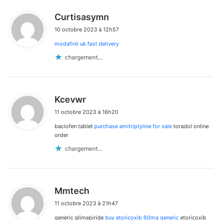
d
Curtisasymn
i
10 octobre 2023 à 12h57
t
modafinil uk fast delivery
:
chargement…
d
Kcevwr
i
11 octobre 2023 à 16h20
t
baclofen tablet
purchase amitriptyline for sale
toradol online
:
order
chargement…
d
Mmtech
i
11 octobre 2023 à 21h47
t
generic glimepiride
buy etoricoxib 60mg generic
etoricoxib