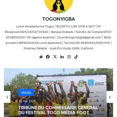
TOGONYIGBA
Lomé-Amadanhomé (Togo) | RCCM:TG-LOM 2018 A 5677 | N°
Récépissé:0425/24/03/11/HAAC | Banque:Orabank / Numéro de Compte:06101-
65386500501-49 (agence kpalimé) | Courriel:togonyigba@gmail.com | Boîte
postale:23BP90053539 Lomé Apédokoè | Tel:(00228) 99460630/93921010 |
Directeur Général : José-Éric Kodjo GAGLI (LeDivin)
Website
Facebook
X
Linkedin
Instagram
TikTok
Football
16 avril 2026
Le festival Togo Media Foot a
Média
formalisé un partenariat avec Coris
30 mai 2026
Bank International Togo en signant