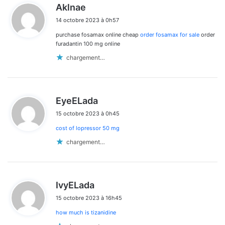
d
Aklnae
i
14 octobre 2023 à 0h57
t
purchase fosamax online cheap
order fosamax for sale
order
:
furadantin 100 mg online
chargement…
d
EyeELada
i
15 octobre 2023 à 0h45
t
cost of lopressor 50 mg
:
chargement…
d
IvyELada
i
15 octobre 2023 à 16h45
t
how much is tizanidine
: