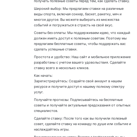
получать полезные советы перед тем, как сделать ставку.
Широкий выбор: Мы предлагаем ставки на различные
виды спорта, включая соккер, баскет, ракетку, мяч и
многое другое. Вы можете выбирать из множества
событий и погружаться в страсть на свой вкус.
Советы без оплаты: Мы поддерживаем идею, что каждый
должен иметь доступ к полезным советам. Поэтому мы
предлагаем бесплатные советы, чтобы поддержать вас
сделать успешные ставки.
Простота и удобство: Наш сайт и мобильное приложение
разработаны с учетом вашего удовольствия. Сделайте
ставку всего в несколько кликов.
Как начать:
Зарегистрируйтесь: Создайте свой аккаунт в нашем
ресурсе и получите доступ к нашему полному спектру
услуг.
Получайте прогнозы: Подписывайтесь на бесплатные
советы и получайте актуальные предсказания от опытных
специалистов.
Сделайте ставку: После того как вы получили полезный
совет, сделайте ставку на команду по душе или событие и
наслаждайтесь игры.