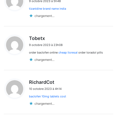
9 octobre 2023 à 5h48
t
tizanidine brand name india
:
chargement…
d
Tobetx
i
9 octobre 2023 à 23h08
t
order baclofen online
cheap lioresal
order toradol pills
:
chargement…
d
RichardCot
i
10 octobre 2023 à 4h14
t
baclofen 10mg tablets cost
:
chargement…