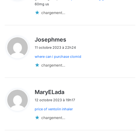
:
60mg us
chargement…
d
Josephmes
i
11 octobre 2023 à 22h24
t
where can i purchase clomid
:
chargement…
d
MaryELada
i
12 octobre 2023 à 19h17
t
price of ventolin inhaler
:
chargement…