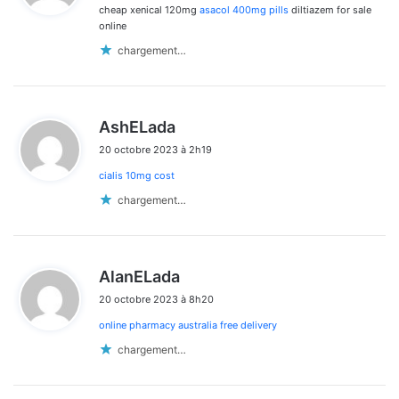
cheap xenical 120mg
asacol 400mg pills
diltiazem for sale
:
online
chargement…
d
AshELada
i
20 octobre 2023 à 2h19
t
cialis 10mg cost
:
chargement…
d
AlanELada
i
20 octobre 2023 à 8h20
t
online pharmacy australia free delivery
:
chargement…