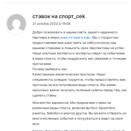
d
ставок на спорт_cek
i
21 octobre 2023 à 11h06
t
Добро пожаловать в нашем сайте, вашего надежного
:
партнера в мире
новости мма и юфс
. Мы с гордостью
предоставляем вам шанс взять на себя контроль над
вашими ставками и повысить свои перспективы на успех.
Наши опытные эксперты и эксперты следят за событиями
в мире спорта, чтобы поддержать вас свежими и точными
прогнозами.
Почему выбирать нас:
Качественные аналитические прогнозы: Наши
специалисты усердно трудятся, чтобы предоставлять вам
прогнозы на все популярные виды спорта. Мы знаем,
насколько важно получать полезные советы перед тем, как
сделать ставку.
Множество вариантов: Мы предлагаем ставки на
различные виды спорта, включая футбол, баскетбол,
ракетку, бейсбол и многое другое. Вы можете отбирать из
многочисленных событий и погружаться в азарт на свой
вкус.