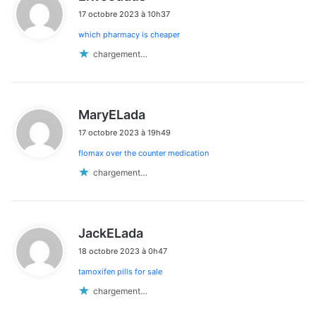
i
17 octobre 2023 à 10h37
t
which pharmacy is cheaper
:
chargement…
d
MaryELada
i
17 octobre 2023 à 19h49
t
flomax over the counter medication
:
chargement…
d
JackELada
i
18 octobre 2023 à 0h47
t
tamoxifen pills for sale
:
chargement…