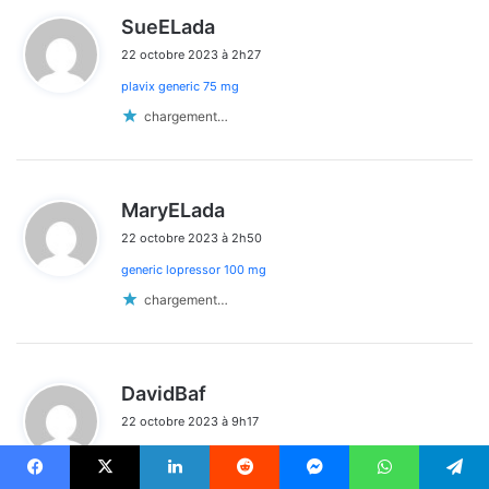
d
SueELada
i
22 octobre 2023 à 2h27
t
plavix generic 75 mg
:
chargement…
d
MaryELada
i
22 octobre 2023 à 2h50
t
generic lopressor 100 mg
:
chargement…
d
DavidBaf
i
22 octobre 2023 à 9h17
t
lasix 20
:
chargement…
Facebook
X
Linkedin
Reddit
Messenger
WhatsApp
Telegram