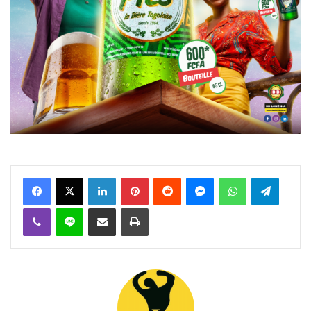
Facebook
X
Linkedin
Pinterest
Reddit
Messenger
WhatsApp
Telegra
Viber
Ligne
Partager par email
Imprimer