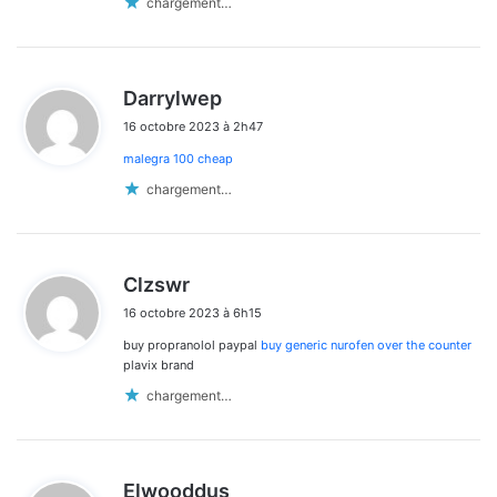
chargement…
d
Darrylwep
i
16 octobre 2023 à 2h47
t
malegra 100 cheap
:
chargement…
d
Clzswr
i
16 octobre 2023 à 6h15
t
buy propranolol paypal
buy generic nurofen over the counter
:
plavix brand
chargement…
d
Elwooddus