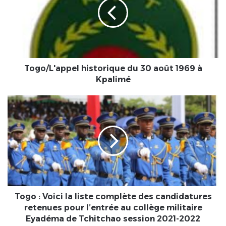
30
août
1969
à
Kpalimé
Togo/L'appel historique du 30 août 1969 à
Kpalimé
Togo :
Voici
la
liste
complète
des
candidatures
retenues
pour
l’entrée
Togo : Voici la liste complète des candidatures
au
retenues pour l’entrée au collège militaire
collège
Eyadéma de Tchitchao session 2021-2022