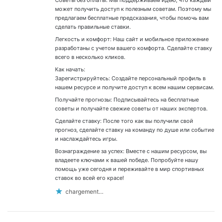
Советы без оплаты: Мы поддерживаем идею, что каждый
может получить доступ к полезным советам. Поэтому мы
предлагаем бесплатные предсказания, чтобы помочь вам
сделать правильные ставки.
Легкость и комфорт: Наш сайт и мобильное приложение
разработаны с учетом вашего комфорта. Сделайте ставку
всего в несколько кликов.
Как начать:
Зарегистрируйтесь: Создайте персональный профиль в
нашем ресурсе и получите доступ к всем нашим сервисам.
Получайте прогнозы: Подписывайтесь на бесплатные
советы и получайте свежие советы от наших экспертов.
Сделайте ставку: После того как вы получили свой
прогноз, сделайте ставку на команду по душе или событие
и наслаждайтесь игры.
Вознаграждение за успех: Вместе с нашим ресурсом, вы
владеете ключами к вашей победе. Попробуйте нашу
помощь уже сегодня и переживайте в мир спортивных
ставок во всей его красе!
chargement…