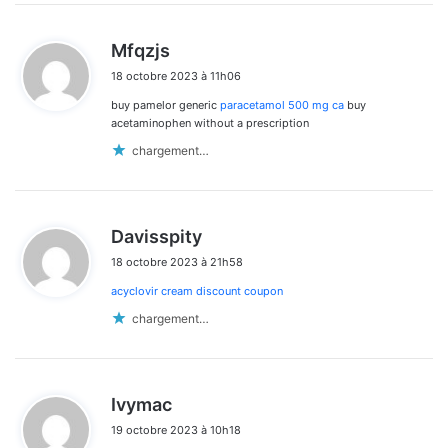
d
Mfqzjs
i
18 octobre 2023 à 11h06
t
buy pamelor generic
paracetamol 500 mg ca
buy
:
acetaminophen without a prescription
chargement…
d
Davisspity
i
18 octobre 2023 à 21h58
t
acyclovir cream discount coupon
:
chargement…
d
Ivymac
i
19 octobre 2023 à 10h18
t