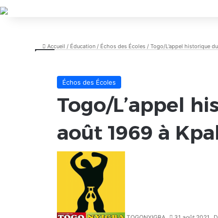
Accueil
/
Éducation
/
Échos des Écoles
/
Togo/L’appel historique d
Échos des Écoles
Togo/L’appel hi
août 1969 à Kpa
TOGONYIGBA
31 août 2021
D