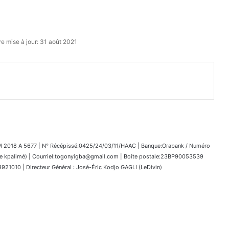
re mise à jour: 31 août 2021
018 A 5677 | N° Récépissé:0425/24/03/11/HAAC | Banque:Orabank / Numéro
kpalimé) | Courriel:togonyigba@gmail.com | Boîte postale:23BP90053539
1010 | Directeur Général : José-Éric Kodjo GAGLI (LeDivin)