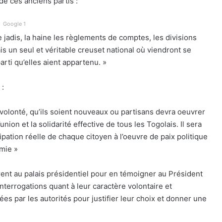
de ces anciens partis :
Google 1
e jadis, la haine les règlements de comptes, les divisions
is un seul et véritable creuset national où viendront se
rti qu’elles aient appartenu. »
 :
lonté, qu’ils soient nouveaux ou partisans devra oeuvrer
ion et la solidarité effective de tous les Togolais. Il sera
cipation réelle de chaque citoyen à l’oeuvre de paix politique
mie »
rent au palais présidentiel pour en témoigner au Président
nterrogations quant à leur caractère volontaire et
tées par les autorités pour justifier leur choix et donner une