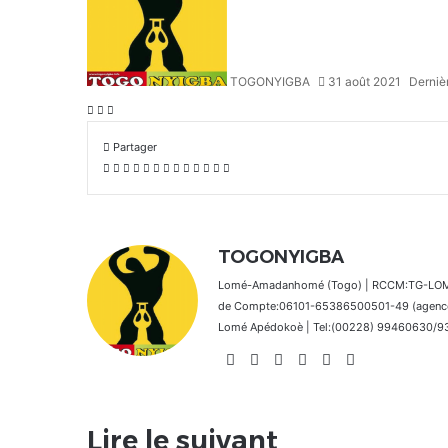
TOGONYIGBA
31 août 2021
Derniè
Facebook
X
Linkedin
Partager
Facebook
X
Linkedin
Pinterest
Reddit
Messenger
Messenger
WhatsApp
Telegram
Viber
Ligne
Partager
Imprimer
par
email
TOGONYIGBA
Lomé-Amadanhomé (Togo) | RCCM:TG-LOM 2
de Compte:06101-65386500501-49 (agence 
Lomé Apédokoè | Tel:(00228) 99460630/9392
Website
Facebook
X
Linkedin
Instagram
TikTok
Lire le suivant