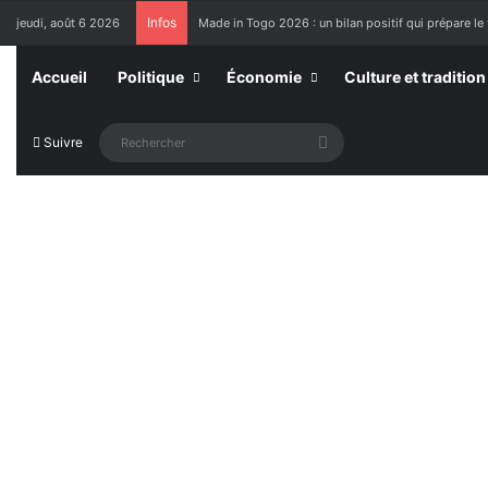
Infos
jeudi, août 6 2026
Made in Togo 2026 : un bilan positif qui prépare le 
Accueil
Politique
Économie
Culture et tradition
Rechercher
Suivre