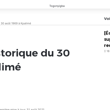
Voi
u 30 août 1969 à Kpalimé
[É
su
re
storique du 30
18
limé
ernière mise à jour: 31 août 2021