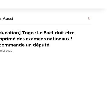
Fermer
r Aussi
ducation] Togo : Le Bac1 doit être
pprimé des examens nationaux !
commande un député
 mai 2022