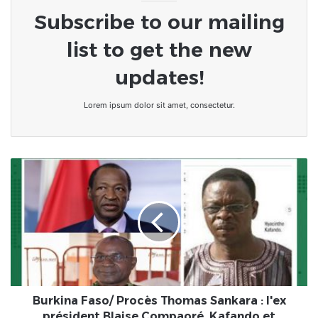
Subscribe to our mailing
list to get the new
updates!
Lorem ipsum dolor sit amet, consectetur.
Burkina
Faso/
Procès
Thomas
Sankara
:
l'ex
président
Blaise
Compaoré,
Burkina Faso/ Procès Thomas Sankara : l'ex
Kafando
président Blaise Compaoré, Kafando et