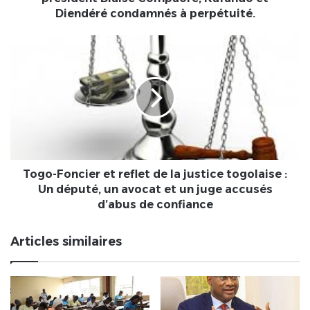
et
Diendéré condamnés à perpétuité.
Diendéré
condamnés
Togo-
à
Foncier
perpétuité.
et
reflet
de
la
justice
togolaise
:
Un
Togo-Foncier et reflet de la justice togolaise :
député,
Un député, un avocat et un juge accusés
un
d’abus de confiance
avocat
et
Articles similaires
un
juge
accusés
d’abus
de