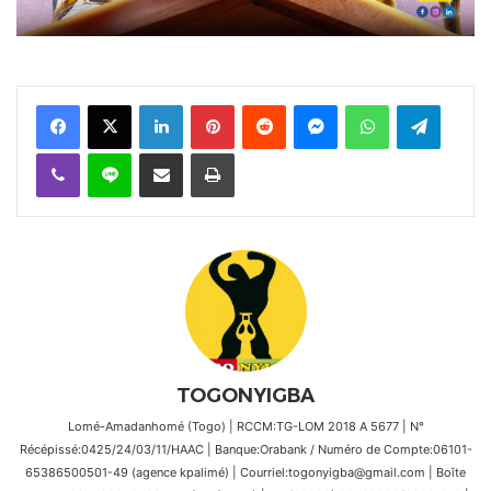
Facebook
X
Linkedin
Pinterest
Reddit
Messenger
WhatsApp
Telegra
Viber
Ligne
Partager par email
Imprimer
TOGONYIGBA
Lomé-Amadanhomé (Togo) | RCCM:TG-LOM 2018 A 5677 | N°
Récépissé:0425/24/03/11/HAAC | Banque:Orabank / Numéro de Compte:06101-
65386500501-49 (agence kpalimé) | Courriel:togonyigba@gmail.com | Boîte