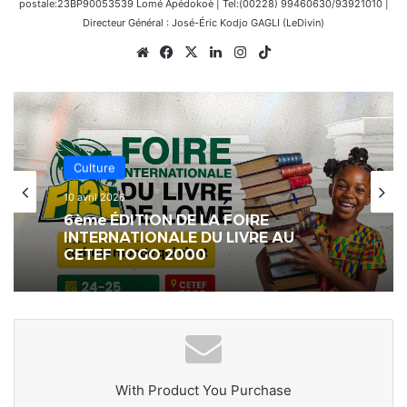
postale:23BP90053539 Lomé Apédokoè | Tel:(00228) 99460630/93921010 |
Directeur Général : José-Éric Kodjo GAGLI (LeDivin)
Website
Facebook
X
Linkedin
Instagram
TikTok
Culture
10 avril 2026
6ème ÉDITION DE LA FOIRE
INTERNATIONALE DU LIVRE AU
CETEF TOGO 2000
With Product You Purchase