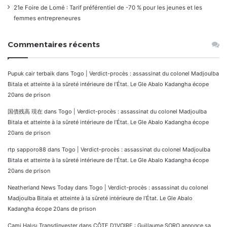
21e Foire de Lomé : Tarif préférentiel de -70 % pour les jeunes et les
femmes entrepreneures
Commentaires récents
Pupuk cair terbaik
dans
Togo | Verdict-procès : assassinat du colonel Madjoulba
Bitala et atteinte à la sûreté intérieure de l’État. Le Gle Abalo Kadangha écope
20ans de prison
国債残高 現在
dans
Togo | Verdict-procès : assassinat du colonel Madjoulba
Bitala et atteinte à la sûreté intérieure de l’État. Le Gle Abalo Kadangha écope
20ans de prison
rtp sapporo88
dans
Togo | Verdict-procès : assassinat du colonel Madjoulba
Bitala et atteinte à la sûreté intérieure de l’État. Le Gle Abalo Kadangha écope
20ans de prison
Neatherland News Today
dans
Togo | Verdict-procès : assassinat du colonel
Madjoulba Bitala et atteinte à la sûreté intérieure de l’État. Le Gle Abalo
Kadangha écope 20ans de prison
Cami Halısı Transdinyester
dans
CÔTE D’IVOIRE : Guillaume SORO annonce sa