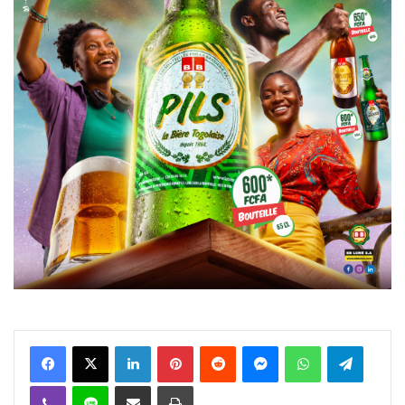
Facebook
X
Linkedin
Pinterest
Reddit
Messenger
WhatsApp
Telegra
Viber
Ligne
Partager par email
Imprimer