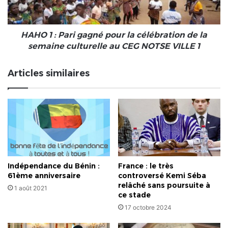
célébration
de
la
semaine
HAHO 1 : Pari gagné pour la célébration de la
culturelle
semaine culturelle au CEG NOTSE VILLE 1
au
CEG
Articles similaires
NOTSE
VILLE
1
Indépendance du Bénin :
France : le très
61ème anniversaire
controversé Kemi Séba
relâché sans poursuite à
1 août 2021
ce stade
17 octobre 2024