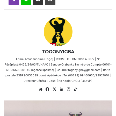
TOGONYIGBA
Lomé-Amadanhomé (Togo) | RCCM:TG-LOM 2018 A 5677 | N°
Récépissé:0425/24/03/11/HAAC | Banque:Orabank / Numéro de Compte:06101-
65386500501-49 (agence kpalimé) | Courriel:togonyigba@gmail.com | Boîte
postale:23BP90053539 Lomé Apédokoè | Tel:(00228) 99460630/93921010 |
Directeur Général : José-Éric Kodjo GAGLI (LeDivin)
Website
Facebook
X
Linkedin
Instagram
TikTok