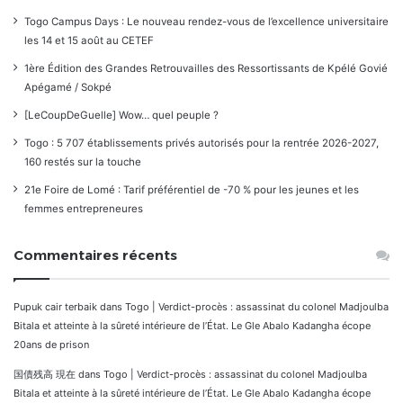
Togo Campus Days : Le nouveau rendez-vous de l’excellence universitaire
les 14 et 15 août au CETEF
1ère Édition des Grandes Retrouvailles des Ressortissants de Kpélé Govié
Apégamé / Sokpé
[LeCoupDeGuelle] Wow… quel peuple ?
Togo : 5 707 établissements privés autorisés pour la rentrée 2026-2027,
160 restés sur la touche
21e Foire de Lomé : Tarif préférentiel de -70 % pour les jeunes et les
femmes entrepreneures
Commentaires récents
Pupuk cair terbaik
dans
Togo | Verdict-procès : assassinat du colonel Madjoulba
Bitala et atteinte à la sûreté intérieure de l’État. Le Gle Abalo Kadangha écope
20ans de prison
国債残高 現在
dans
Togo | Verdict-procès : assassinat du colonel Madjoulba
Bitala et atteinte à la sûreté intérieure de l’État. Le Gle Abalo Kadangha écope