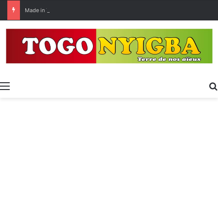
Made in Togo 2026 : un bilan positif qui prépare le terrain pour la Foire Internationale de Lomé
Menu