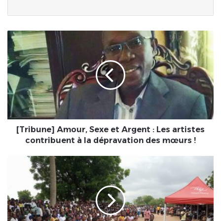
[Tribune]
Amour,
Sexe
et
Argent
:
Les
artistes
contribuent
à
[Tribune] Amour, Sexe et Argent : Les artistes
la
contribuent à la dépravation des mœurs !
dépravation
des
HAHO
mœurs
1 :
!
Pari
gagné
pour
la