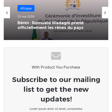
Afrique
Afrique
25 mai 2026
14 mai 2026
Bénin : Romuald Wadagni prend
officiellement les rênes du pays
Bénin – Ouidah / 13 Mai 2026 : Patrice
Talon quitte officiellement ses
fonctions
With Product You Purchase
Subscribe to our mailing
list to get the new
updates!
Lorem ipsum dolor sit amet, consectetur.