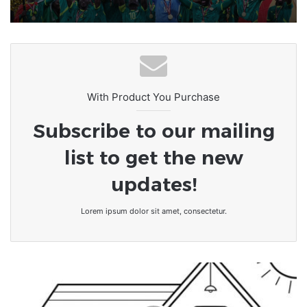
With Product You Purchase
Subscribe to our mailing
list to get the new
updates!
Lorem ipsum dolor sit amet, consectetur.
Togo:Le
gouvernement
prend