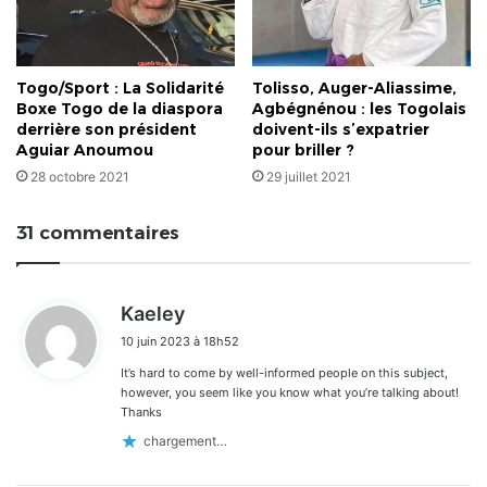
Togo/Sport : La Solidarité
Tolisso, Auger-Aliassime,
Boxe Togo de la diaspora
Agbégnénou : les Togolais
derrière son président
doivent-ils s’expatrier
Aguiar Anoumou
pour briller ?
28 octobre 2021
29 juillet 2021
31 commentaires
d
Kaeley
i
10 juin 2023 à 18h52
t
It’s hard to come by well-informed people on this subject,
:
however, you seem like you know what you’re talking about!
Thanks
chargement…