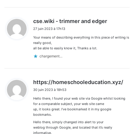
d
cse.wiki - trimmer and edger
i
27 juin 2023 à 17h13
t
Your means of describing everything in this piece of writing is
:
really good,
all be able to easily know it, Thanks a lot.
chargement…
d
https://homeschooleducation.xyz/
i
30 juin 2023 à 18h53
t
Hello there, I found your web site via Google whilst looking
:
for a comparable subject, your web site came
up, it looks great. I’ve bookmarked it in my google
bookmarks.
Hello there, simply changed into alert to your
weblog through Google, and located that it’s really
informative.