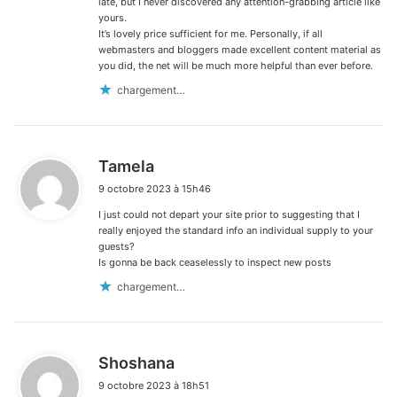
late, but I never discovered any attention-grabbing article like
yours.
It’s lovely price sufficient for me. Personally, if all
webmasters and bloggers made excellent content material as
you did, the net will be much more helpful than ever before.
chargement…
d
Tamela
i
9 octobre 2023 à 15h46
t
I just could not depart your site prior to suggesting that I
:
really enjoyed the standard info an individual supply to your
guests?
Is gonna be back ceaselessly to inspect new posts
chargement…
d
Shoshana
i
9 octobre 2023 à 18h51
t