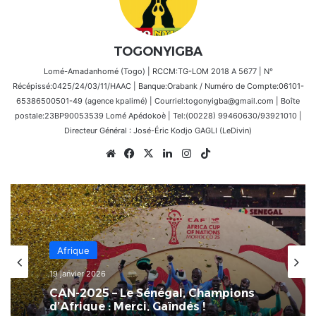
TOGONYIGBA
Lomé-Amadanhomé (Togo) | RCCM:TG-LOM 2018 A 5677 | N°
Récépissé:0425/24/03/11/HAAC | Banque:Orabank / Numéro de Compte:06101-
65386500501-49 (agence kpalimé) | Courriel:togonyigba@gmail.com | Boîte
postale:23BP90053539 Lomé Apédokoè | Tel:(00228) 99460630/93921010 |
Directeur Général : José-Éric Kodjo GAGLI (LeDivin)
Website
Facebook
X
Linkedin
Instagram
TikTok
Afrique
19 janvier 2026
CAN-2025 – Le Sénégal, Champions
d’Afrique : Merci, Gaïndés !