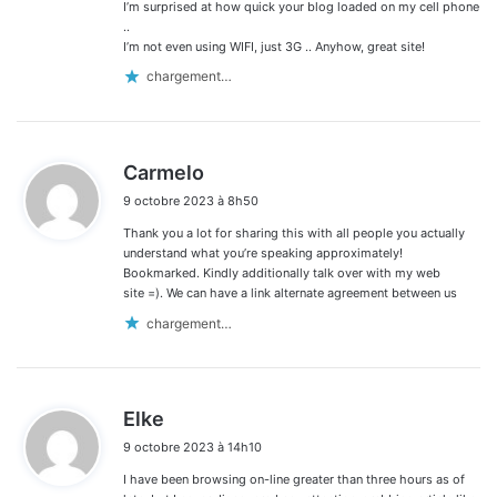
I’m surprised at how quick your blog loaded on my cell phone
..
I’m not even using WIFI, just 3G .. Anyhow, great site!
chargement…
d
Carmelo
i
9 octobre 2023 à 8h50
t
Thank you a lot for sharing this with all people you actually
:
understand what you’re speaking approximately!
Bookmarked. Kindly additionally talk over with my web
site =). We can have a link alternate agreement between us
chargement…
d
Elke
i
9 octobre 2023 à 14h10
t
I have been browsing on-line greater than three hours as of
: