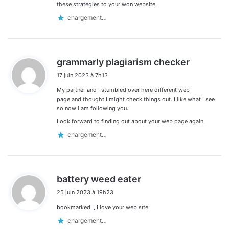
these strategies to your won website.
chargement…
d
grammarly plagiarism checker
i
17 juin 2023 à 7h13
t
My partner and I stumbled over here different web
:
page and thought I might check things out. I like what I see
so now i am following you.
Look forward to finding out about your web page again.
chargement…
d
battery weed eater
i
25 juin 2023 à 19h23
t
bookmarked!!, I love your web site!
:
chargement…