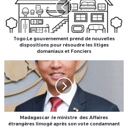
de
nouvelles
dispositions
pour
résoudre
les
litiges
Togo:Le gouvernement prend de nouvelles
domaniaux
dispositions pour résoudre les litiges
et
domaniaux et Fonciers
Fonciers
Madagascar
:le
ministre
des
Affaires
étrangères
limogé
après
son
vote
Madagascar :le ministre des Affaires
condamnant
étrangères limogé après son vote condamnant