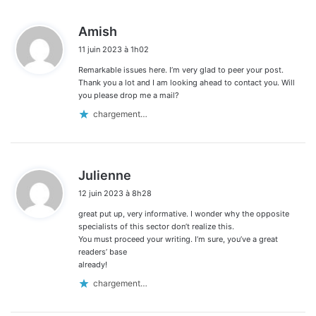
d
Amish
i
11 juin 2023 à 1h02
t
Remarkable issues here. I’m very glad to peer your post.
:
Thank you a lot and I am looking ahead to contact you. Will
you please drop me a mail?
chargement…
d
Julienne
i
12 juin 2023 à 8h28
t
great put up, very informative. I wonder why the opposite
:
specialists of this sector don’t realize this.
You must proceed your writing. I’m sure, you’ve a great
readers’ base
already!
chargement…