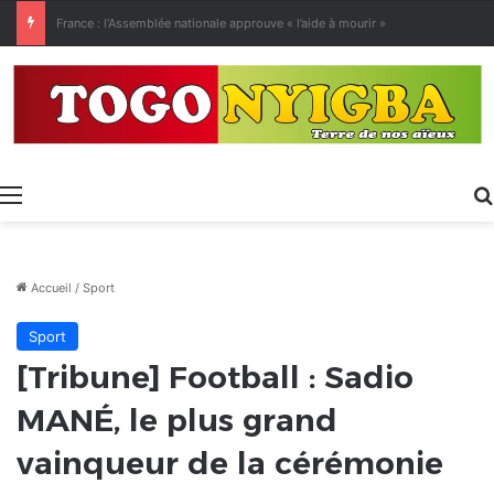
[LeCoupD’œil] Le chassé-croisé entre vacanciers de juillet et d’août a commencé.
Menu
Accueil
/
Sport
Sport
[Tribune] Football : Sadio
MANÉ, le plus grand
vainqueur de la cérémonie