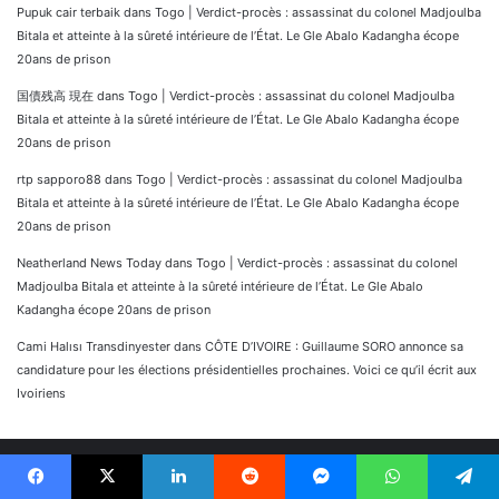
Pupuk cair terbaik
dans
Togo | Verdict-procès : assassinat du colonel Madjoulba
Bitala et atteinte à la sûreté intérieure de l’État. Le Gle Abalo Kadangha écope
20ans de prison
国債残高 現在
dans
Togo | Verdict-procès : assassinat du colonel Madjoulba
Bitala et atteinte à la sûreté intérieure de l’État. Le Gle Abalo Kadangha écope
20ans de prison
rtp sapporo88
dans
Togo | Verdict-procès : assassinat du colonel Madjoulba
Bitala et atteinte à la sûreté intérieure de l’État. Le Gle Abalo Kadangha écope
20ans de prison
Neatherland News Today
dans
Togo | Verdict-procès : assassinat du colonel
Madjoulba Bitala et atteinte à la sûreté intérieure de l’État. Le Gle Abalo
Kadangha écope 20ans de prison
Cami Halısı Transdinyester
dans
CÔTE D’IVOIRE : Guillaume SORO annonce sa
candidature pour les élections présidentielles prochaines. Voici ce qu’il écrit aux
Ivoiriens
Facebook
X
Linkedin
Reddit
Messenger
WhatsApp
Telegram