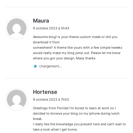
d
Maura
i
9 octobre 2023 à 5h43
t
Awesome blog! Is your theme custom made or did you
:
download it from
somewhere? A theme like yours with a few simple tweeks
would really make my blog jump out. Please let me know
where you got your design. Many thanks
chargement…
d
Hortense
i
9 octobre 2023 à 7h03
t
Greetings from Florida! I’m bored to tears at work so I
:
decided to browse your blog on my iphone during lunch
break.
I really like the knowledge you present here and can’t wait to
take a look when I get home.