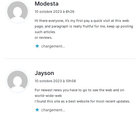
d
Modesta
i
10 octobre 2023 à 8h26
t
Hi there everyone, it’s my first pay a quick visit at this web
:
page, and paragraph is really fruitful for me, keep up posting
such articles
or reviews.
chargement…
d
Jayson
i
10 octobre 2023 à 10h58
t
For newest news you have to go to see the web and on
:
world-wide-web
I found this site as a best website for most recent updates.
chargement…