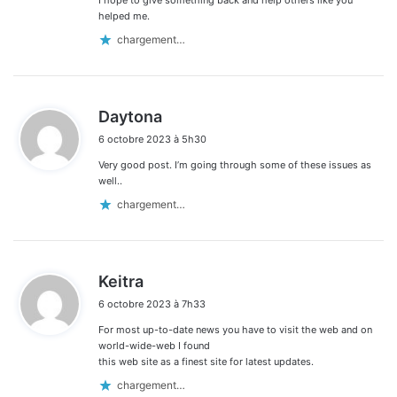
helped me.
chargement…
d
Daytona
i
6 octobre 2023 à 5h30
t
Very good post. I’m going through some of these issues as
:
well..
chargement…
d
Keitra
i
6 octobre 2023 à 7h33
t
For most up-to-date news you have to visit the web and on
:
world-wide-web I found
this web site as a finest site for latest updates.
chargement…