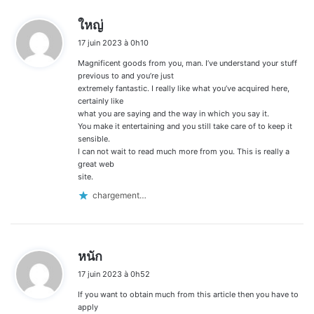
d
ใหญ่
i
17 juin 2023 à 0h10
t
Magnificent goods from you, man. I’ve understand your stuff
:
previous to and you’re just
extremely fantastic. I really like what you’ve acquired here,
certainly like
what you are saying and the way in which you say it.
You make it entertaining and you still take care of to keep it
sensible.
I can not wait to read much more from you. This is really a
great web
site.
chargement…
d
หนัก
i
17 juin 2023 à 0h52
t
If you want to obtain much from this article then you have to
:
apply