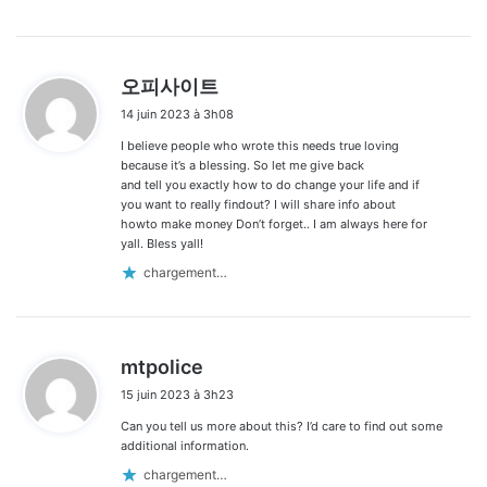
d
오피사이트
i
14 juin 2023 à 3h08
t
I believe people who wrote this needs true loving
:
because it’s a blessing. So let me give back
and tell you exactly how to do change your life and if
you want to really findout? I will share info about
howto make money Don’t forget.. I am always here for
yall. Bless yall!
chargement…
d
mtpolice
i
15 juin 2023 à 3h23
t
Can you tell us more about this? I’d care to find out some
:
additional information.
chargement…