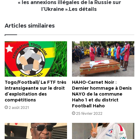
«
« les annexions illégales de la Russie sur
les
l’Ukraine ».Les détails
annexions
illégales
Articles similaires
de
la
Russie
sur
l’Ukraine
».Les
détails
Togo/Football/ La FTF très
HAHO-Carnet Noir :
intransigeante sur le droit
Dernier hommage à Denis
d’exploitation des
NAYO de la commune
compétitions
Haho 1 et du district
Football Haho
2 août 2021
25 février 2022