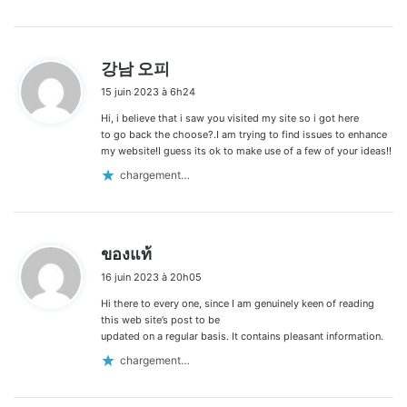
d
강남 오피
i
15 juin 2023 à 6h24
t
Hi, i believe that i saw you visited my site so i got here
:
to go back the choose?.I am trying to find issues to enhance
my website!I guess its ok to make use of a few of your ideas!!
chargement…
d
ของแท้
i
16 juin 2023 à 20h05
t
Hi there to every one, since I am genuinely keen of reading
:
this web site’s post to be
updated on a regular basis. It contains pleasant information.
chargement…