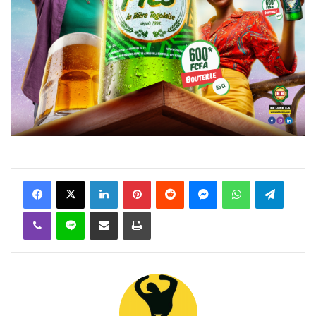
Facebook
X
Linkedin
Pinterest
Reddit
Messenger
WhatsApp
Telegra
Viber
Ligne
Partager par email
Imprimer