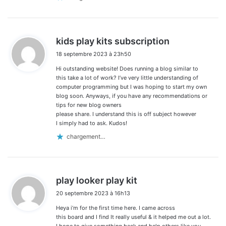
d
kids play kits subscription
i
18 septembre 2023 à 23h50
t
Hi outstanding website! Does running a blog similar to
:
this take a lot of work? I’ve very little understanding of
computer programming but I was hoping to start my own
blog soon. Anyways, if you have any recommendations or
tips for new blog owners
please share. I understand this is off subject however
I simply had to ask. Kudos!
chargement…
d
play looker play kit
i
20 septembre 2023 à 16h13
t
Heya i’m for the first time here. I came across
:
this board and I find It really useful & it helped me out a lot.
I hope to give something back and help others like you