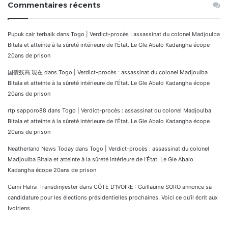
Commentaires récents
Pupuk cair terbaik
dans
Togo | Verdict-procès : assassinat du colonel Madjoulba
Bitala et atteinte à la sûreté intérieure de l’État. Le Gle Abalo Kadangha écope
20ans de prison
国債残高 現在
dans
Togo | Verdict-procès : assassinat du colonel Madjoulba
Bitala et atteinte à la sûreté intérieure de l’État. Le Gle Abalo Kadangha écope
20ans de prison
rtp sapporo88
dans
Togo | Verdict-procès : assassinat du colonel Madjoulba
Bitala et atteinte à la sûreté intérieure de l’État. Le Gle Abalo Kadangha écope
20ans de prison
Neatherland News Today
dans
Togo | Verdict-procès : assassinat du colonel
Madjoulba Bitala et atteinte à la sûreté intérieure de l’État. Le Gle Abalo
Kadangha écope 20ans de prison
Cami Halısı Transdinyester
dans
CÔTE D’IVOIRE : Guillaume SORO annonce sa
candidature pour les élections présidentielles prochaines. Voici ce qu’il écrit aux
Ivoiriens