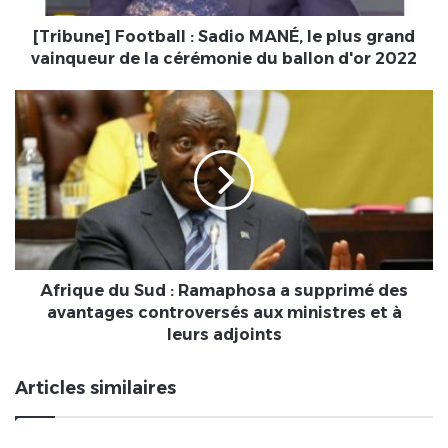
vainqueur
de
[Tribune] Football : Sadio MANÉ, le plus grand
la
vainqueur de la cérémonie du ballon d'or 2022
cérémonie
du
Afrique
ballon
du
d'or
Sud
2022
:
Ramaphosa
a
supprimé
des
avantages
controversés
Afrique du Sud : Ramaphosa a supprimé des
aux
avantages controversés aux ministres et à
ministres
leurs adjoints
et
à
Articles similaires
leurs
adjoints