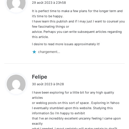
29 août 2023 à 23h58
t
It is perfect time to make a few plans for the longer term and
:
it’s time to be happy.
I have learn this publish and if I may just I want to counsel you
few fascinating things or
advice. Perhaps you can write subsequent articles regarding
this article.
I desire to read more issues approximately it!
chargement…
d
Felipe
i
30 août 2023 à 0h28
t
I have been exploring for a little bit for any high quality
:
articles
or weblog posts on this sort of space . Exploring in Yahoo
I eventually stumbled upon this website. Studying this
information So i’m happy to exhibit
that I’ve an incredibly excellent uncanny feeling I came upon
exactly
what I needed. I most certainly will make certain to don?t