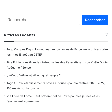
Rechercher :
Articles récents
Togo Campus Days : Le nouveau rendez-vous de l’excellence universitaire
les 14 et 15 août au CETEF
1ère Édition des Grandes Retrouvailles des Ressortissants de Kpélé Govié
Apégamé / Sokpé
[LeCoupDeGuelle] Wow… quel peuple ?
Togo : 5 707 établissements privés autorisés pour la rentrée 2026-2027,
160 restés sur la touche
21e Foire de Lomé : Tarif préférentiel de -70 % pour les jeunes et les
femmes entrepreneures