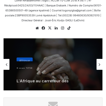
Lomé-Amadanhomé (Togo) | RCCM:TG-LOM 2018 A 5677 | N°
Récépissé:0425/24/03/11/HAAC | Banque:Orabank / Numéro de Compte:06101-
65386500501-49 (agence kpalimé) | Courriel:togonyigba@gmail.com | Boîte
postale:23BP90053539 Lomé Apédokoè | Tel:(00228) 99460630/93921010 |
Directeur Général : José-Éric Kodjo GAGLI (LeDivin)
Website
Facebook
X
Linkedin
Instagram
TikTok
Afrique
8 mars 2026
L’Afrique au carrefour des
consciences : le devoir de rompre
avec la culture du naufrage