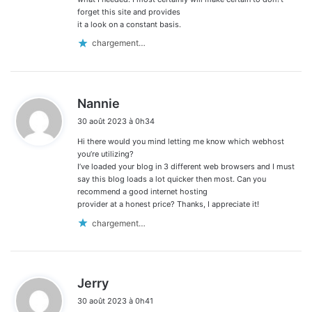
forget this site and provides
it a look on a constant basis.
chargement…
d
Nannie
i
30 août 2023 à 0h34
t
Hi there would you mind letting me know which webhost
:
you’re utilizing?
I’ve loaded your blog in 3 different web browsers and I must
say this blog loads a lot quicker then most. Can you
recommend a good internet hosting
provider at a honest price? Thanks, I appreciate it!
chargement…
d
Jerry
i
30 août 2023 à 0h41
t