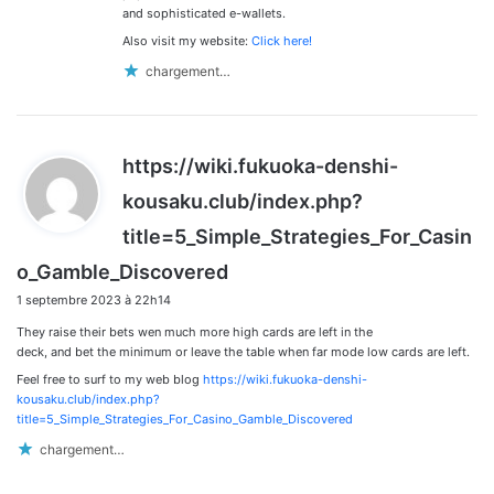
and sophisticated e-wallets.
Also visit my website:
Click here!
chargement…
https://wiki.fukuoka-denshi-
kousaku.club/index.php?
title=5_Simple_Strategies_For_Casin
d
o_Gamble_Discovered
i
1 septembre 2023 à 22h14
t
They raise their bets wen much more high cards are left in the
:
deck, and bet the minimum or leave the table when far mode low cards are left.
Feel free to surf to my web blog
https://wiki.fukuoka-denshi-
kousaku.club/index.php?
title=5_Simple_Strategies_For_Casino_Gamble_Discovered
chargement…