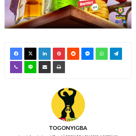
Facebook
X
Linkedin
Pinterest
Reddit
Messenger
WhatsApp
Telegra
Viber
Ligne
Partager par email
Imprimer
TOGONYIGBA