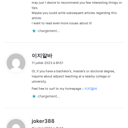
may just I desire to recommend you few interesting things or
tips.
Maybe you could write subsequent articles regarding this
article.
I want to read even more issues about it!
chargement…
d
이지알바
i
11 juillet 2023 à 6h51
t
Or, if you have a bachelor’s, master’s or doctoral degree,
:
inquirre about adjunct teaching at a nearby college or
university.
Feel free to surf to my homepage ::
이지알바
chargement…
d
joker388
i