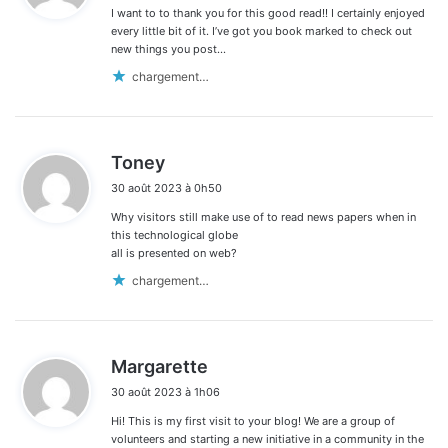
I want to to thank you for this good read!! I certainly enjoyed
:
every little bit of it. I’ve got you book marked to check out
new things you post…
chargement…
d
Toney
i
30 août 2023 à 0h50
t
Why visitors still make use of to read news papers when in
:
this technological globe
all is presented on web?
chargement…
d
Margarette
i
30 août 2023 à 1h06
t
Hi! This is my first visit to your blog! We are a group of
:
volunteers and starting a new initiative in a community in the