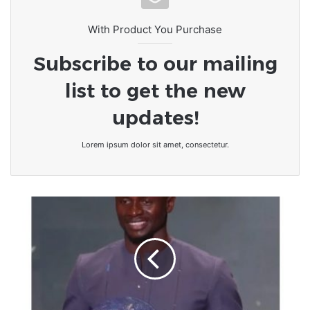
With Product You Purchase
Subscribe to our mailing
list to get the new
updates!
Lorem ipsum dolor sit amet, consectetur.
[Tribune]
Football
:
Sadio
MANÉ,
le
plus
grand