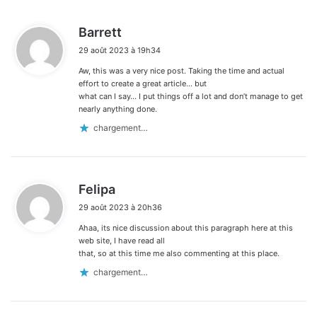
d
Barrett
i
29 août 2023 à 19h34
t
Aw, this was a very nice post. Taking the time and actual
:
effort to create a great article… but
what can I say… I put things off a lot and don’t manage to get
nearly anything done.
chargement…
d
Felipa
i
29 août 2023 à 20h36
t
Ahaa, its nice discussion about this paragraph here at this
:
web site, I have read all
that, so at this time me also commenting at this place.
chargement…