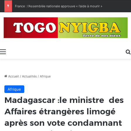
[LeCoupD’œil] Le chassé-croisé entre vacanciers de juillet et d’août a commencé.
Menu
Accueil
/
Actualités
/
Afrique
Afrique
Madagascar :le ministre des
Affaires étrangères limogé
après son vote condamnant