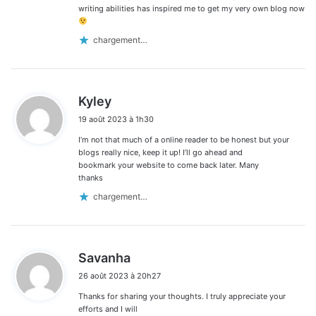
writing abilities has inspired me to get my very own blog now
chargement…
d
Kyley
i
19 août 2023 à 1h30
t
I’m not that much of a online reader to be honest but your
:
blogs really nice, keep it up! I’ll go ahead and
bookmark your website to come back later. Many
thanks
chargement…
d
Savanha
i
26 août 2023 à 20h27
t
Thanks for sharing your thoughts. I truly appreciate your
:
efforts and I will