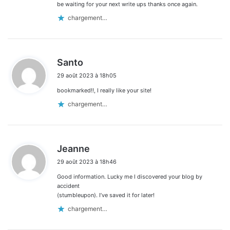
be waiting for your next write ups thanks once again.
chargement…
d
Santo
i
29 août 2023 à 18h05
t
bookmarked!!, I really like your site!
:
chargement…
d
Jeanne
i
29 août 2023 à 18h46
t
Good information. Lucky me I discovered your blog by
:
accident
(stumbleupon). I’ve saved it for later!
chargement…