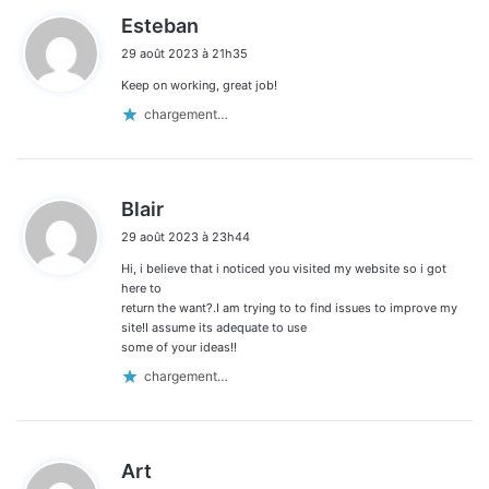
d
Esteban
i
29 août 2023 à 21h35
t
Keep on working, great job!
:
chargement…
d
Blair
i
29 août 2023 à 23h44
t
Hi, i believe that i noticed you visited my website so i got
:
here to
return the want?.I am trying to to find issues to improve my
site!I assume its adequate to use
some of your ideas!!
chargement…
d
Art
i