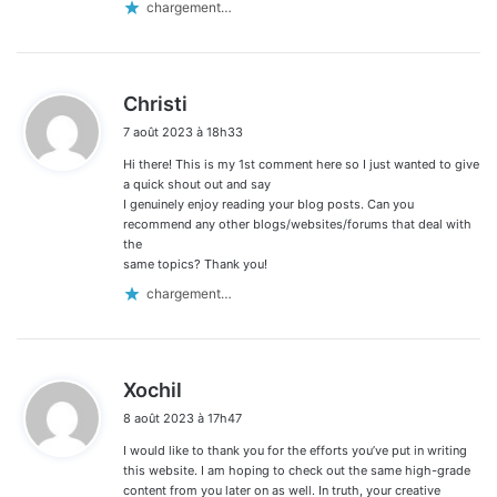
chargement…
d
Christi
i
7 août 2023 à 18h33
t
Hi there! This is my 1st comment here so I just wanted to give
:
a quick shout out and say
I genuinely enjoy reading your blog posts. Can you
recommend any other blogs/websites/forums that deal with
the
same topics? Thank you!
chargement…
d
Xochil
i
8 août 2023 à 17h47
t
I would like to thank you for the efforts you’ve put in writing
:
this website. I am hoping to check out the same high-grade
content from you later on as well. In truth, your creative