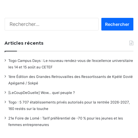
Rechercher :
Articles récents
Togo Campus Days : Le nouveau rendez-vous de l’excellence universitaire
les 14 et 15 août au CETEF
1ère Édition des Grandes Retrouvailles des Ressortissants de Kpélé Govié
Apégamé / Sokpé
[LeCoupDeGuelle] Wow… quel peuple ?
Togo : 5 707 établissements privés autorisés pour la rentrée 2026-2027,
160 restés sur la touche
21e Foire de Lomé : Tarif préférentiel de -70 % pour les jeunes et les
femmes entrepreneures