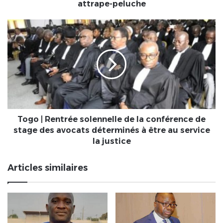
attrape-peluche
Togo
|
Rentrée
solennelle
de
la
conférence
de
stage
des
Togo | Rentrée solennelle de la conférence de
avocats
stage des avocats déterminés à être au service
déterminés
la justice
à
être
Articles similaires
au
service
la
justice