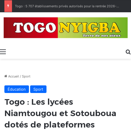
Made in Togo 2026 : un bilan positif qui prépare le terrain pour la Foire Internationale de Lomé
Menu
Accueil
/
Sport
Éducation
Sport
Togo : Les lycées
Niamtougou et Sotouboua
dotés de plateformes