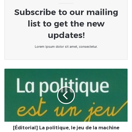
Subscribe to our mailing
list to get the new
updates!
Lorem ipsum dolor sit amet, consectetur.
[Éditorial]
La
politique,
le
jeu
de
la
machine
attrape-
peluche
[Éditorial] La politique, le jeu de la machine