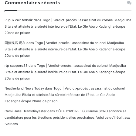
Commentaires récents
Pupuk cair terbaik
dans
Togo | Verdict-procès : assassinat du colonel Madjoulba
Bitala et atteinte à la sûreté intérieure de l’État. Le Gle Abalo Kadangha écope
20ans de prison
国債残高 現在
dans
Togo | Verdict-procès : assassinat du colonel Madjoulba
Bitala et atteinte à la sûreté intérieure de l’État. Le Gle Abalo Kadangha écope
20ans de prison
rtp sapporo88
dans
Togo | Verdict-procès : assassinat du colonel Madjoulba
Bitala et atteinte à la sûreté intérieure de l’État. Le Gle Abalo Kadangha écope
20ans de prison
Neatherland News Today
dans
Togo | Verdict-procès : assassinat du colonel
Madjoulba Bitala et atteinte à la sûreté intérieure de l’État. Le Gle Abalo
Kadangha écope 20ans de prison
Cami Halısı Transdinyester
dans
CÔTE D’IVOIRE : Guillaume SORO annonce sa
candidature pour les élections présidentielles prochaines. Voici ce qu’il écrit aux
Ivoiriens