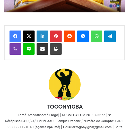
Facebook
X
Linkedin
Pinterest
Reddit
Messenger
WhatsApp
Telegra
Viber
Ligne
Partager par email
Imprimer
TOGONYIGBA
Lomé-Amadanhomé (Togo) | RCCM:TG-LOM 2018 A 5677 | N°
Récépissé:0425/24/03/11/HAAC | Banque:Orabank / Numéro de Compte:06101-
65386500501-49 (agence kpalimé) | Courriel:togonyigba@gmail.com | Boîte