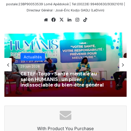
postale:23BP90053539 Lomé Apédokoè | Tel:(00228) 99460630/93921010 |
Directeur Général : José-Éric Kodjo GAGLI (LeDivin)
Website
Facebook
X
Linkedin
Instagram
TikTok
Actualités
29 juin 2026
CETEF-Togo • Santé mentale au
salon HUMANIS : un pilier
indissociable du bien-être général
With Product You Purchase