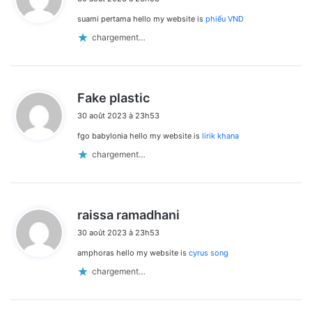
t
suami pertama hello my website is
phiếu VND
:
chargement…
d
Fake plastic
i
30 août 2023 à 23h53
t
fgo babylonia hello my website is
lirik khana
:
chargement…
d
raissa ramadhani
i
30 août 2023 à 23h53
t
amphoras hello my website is
cyrus song
:
chargement…