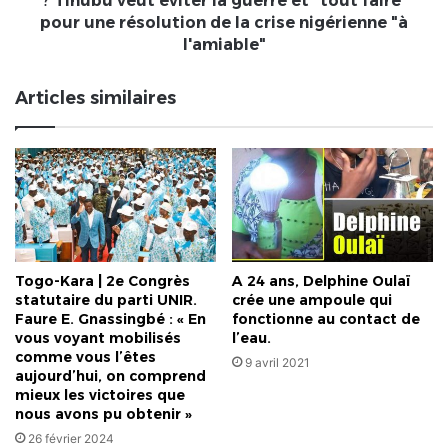
? Tinubu veut éviter la guerre et "tout faire"
éviter
pour une résolution de la crise nigérienne "à
la
l'amiable"
guerre
et
Articles similaires
"tout
faire"
pour
une
résolution
de
la
crise
nigérienne
Togo-Kara | 2e Congrès
A 24 ans, Delphine Oulaï
"à
statutaire du parti UNIR.
crée une ampoule qui
l'amiable"
Faure E. Gnassingbé : « En
fonctionne au contact de
vous voyant mobilisés
l’eau.
comme vous l’êtes
9 avril 2021
aujourd’hui, on comprend
mieux les victoires que
nous avons pu obtenir »
26 février 2024