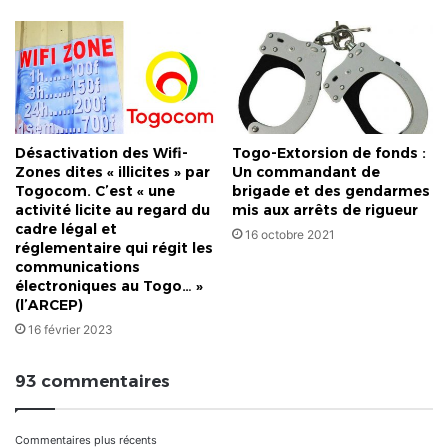
Désactivation des Wifi-
Togo-Extorsion de fonds :
Zones dites « illicites » par
Un commandant de
Togocom. C’est « une
brigade et des gendarmes
activité licite au regard du
mis aux arrêts de rigueur
cadre légal et
16 octobre 2021
réglementaire qui régit les
communications
électroniques au Togo… »
(l’ARCEP)
16 février 2023
93 commentaires
Navigation
Commentaires plus récents