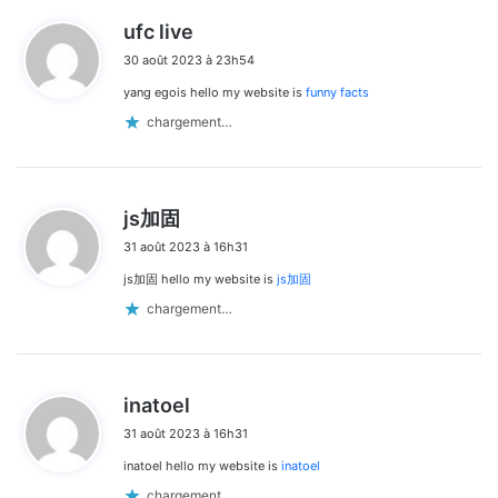
d
ufc live
i
30 août 2023 à 23h54
t
yang egois hello my website is
funny facts
:
chargement…
d
js加固
i
31 août 2023 à 16h31
t
js加固 hello my website is
js加固
:
chargement…
d
inatoel
i
31 août 2023 à 16h31
t
inatoel hello my website is
inatoel
:
chargement…