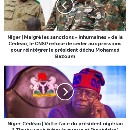
les
sanctions
« inhumaines »
de
la
Cédéao,
le
Niger | Malgré les sanctions « inhumaines » de la
CNSP
Cédéao, le CNSP refuse de céder aux pressions
refuse
pour réintégrer le président déchu Mohamed
de
Bazoum
céder
aux
Niger-
pressions
Cédéao
pour
|
réintégrer
Volte-
le
face
président
du
déchu
président
Mohamed
nigérian
Bazoum
?
Tinubu
Niger-Cédéao | Volte-face du président nigérian
veut