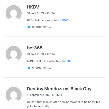
d
HKDV
i
31 août 2023 à 16h34
t
HKDV hello my website is
HKDV
:
chargement…
d
bet365
i
31 août 2023 à 16h34
t
bet365 hello my website is
bet365
:
chargement…
d
Destiny Mendoza vs Black Guy
i
11 septembre 2023 à 16h51
t
I’m nott that mmuch off a oonline reawder to be hoest but
:
yoiur bloogs relly