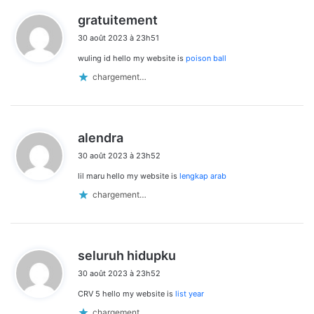
d
gratuitement
dans
i
30 août 2023 à 23h51
t
les
wuling id hello my website is
poison ball
:
commentaires
chargement…
d
alendra
i
30 août 2023 à 23h52
t
lil maru hello my website is
lengkap arab
:
chargement…
d
seluruh hidupku
i
30 août 2023 à 23h52
t
CRV 5 hello my website is
list year
:
chargement…