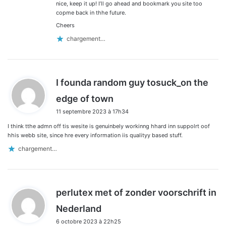
nice, keep it up! I’ll go ahead and bookmark you site too
copme back in thhe future.
Cheers
chargement…
I founda random guy tosuck_on the
d
edge of town
i
11 septembre 2023 à 17h34
t
I think tthe admn off tis wesite is genuinbely workinng hhard inn suppolrt oof
:
hhis webb site, since hre every information iis qualityy based stuff.
chargement…
perlutex met of zonder voorschrift in
d
Nederland
i
6 octobre 2023 à 22h25
t