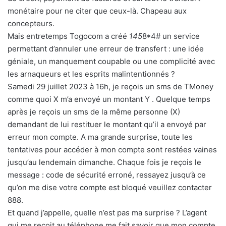
monétaire pour ne citer que ceux-là. Chapeau aux
concepteurs.
Mais entretemps Togocom a créé
145
8*4# un service
permettant d’annuler une erreur de transfert : une idée
géniale, un manquement coupable ou une complicité avec
les arnaqueurs et les esprits malintentionnés ?
Samedi 29 juillet 2023 à 16h, je reçois un sms de TMoney
comme quoi X m’a envoyé un montant Y . Quelque temps
après je reçois un sms de la même personne (X)
demandant de lui restituer le montant qu’il a envoyé par
erreur mon compte. A ma grande surprise, toute les
tentatives pour accéder à mon compte sont restées vaines
jusqu’au lendemain dimanche. Chaque fois je reçois le
message : code de sécurité erroné, ressayez jusqu’à ce
qu’on me dise votre compte est bloqué veuillez contacter
888.
Et quand j’appelle, quelle n’est pas ma surprise ? L’agent
qui me reçoit au téléphone me fait savoir que mon compte