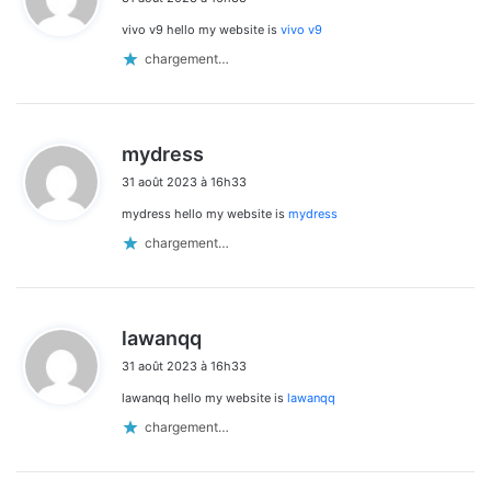
t
vivo v9 hello my website is
vivo v9
:
chargement…
d
mydress
i
31 août 2023 à 16h33
t
mydress hello my website is
mydress
:
chargement…
d
lawanqq
i
31 août 2023 à 16h33
t
lawanqq hello my website is
lawanqq
:
chargement…