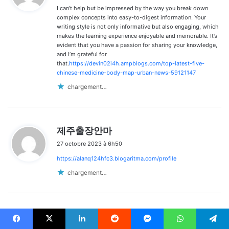
I can’t help but be impressed by the way you break down
:
complex concepts into easy-to-digest information. Your
writing style is not only informative but also engaging, which
makes the learning experience enjoyable and memorable. It’s
evident that you have a passion for sharing your knowledge,
and I’m grateful for
that.
https://devin02i4h.ampblogs.com/top-latest-five-
chinese-medicine-body-map-urban-news-59121147
chargement…
d
제주출장안마
i
27 octobre 2023 à 6h50
t
https://alanq124hfc3.blogaritma.com/profile
:
chargement…
d
제주출장마사지
i
Facebook
X
Linkedin
Reddit
Messenger
WhatsApp
Telegram