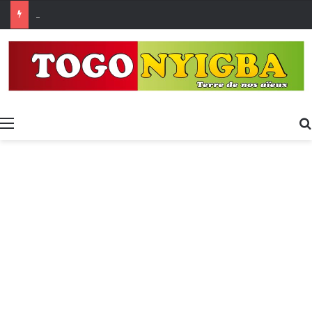
[LeCoupD’œil] Le chassé-croisé entre vacanciers de juillet et d’août a commencé.
Menu