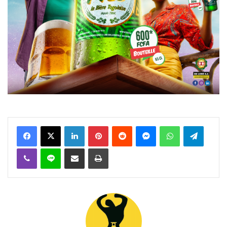
Facebook
X
Linkedin
Pinterest
Reddit
Messenger
WhatsApp
Telegra
Viber
Ligne
Partager par email
Imprimer