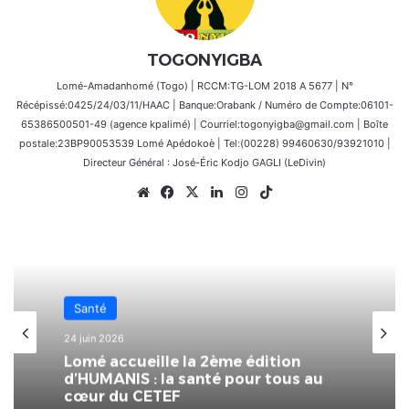
TOGONYIGBA
Lomé-Amadanhomé (Togo) | RCCM:TG-LOM 2018 A 5677 | N°
Récépissé:0425/24/03/11/HAAC | Banque:Orabank / Numéro de Compte:06101-
65386500501-49 (agence kpalimé) | Courriel:togonyigba@gmail.com | Boîte
postale:23BP90053539 Lomé Apédokoè | Tel:(00228) 99460630/93921010 |
Directeur Général : José-Éric Kodjo GAGLI (LeDivin)
Website
Facebook
X
Linkedin
Instagram
TikTok
Santé
24 juin 2026
Lomé accueille la 2ème édition
d’HUMANIS : la santé pour tous au
cœur du CETEF