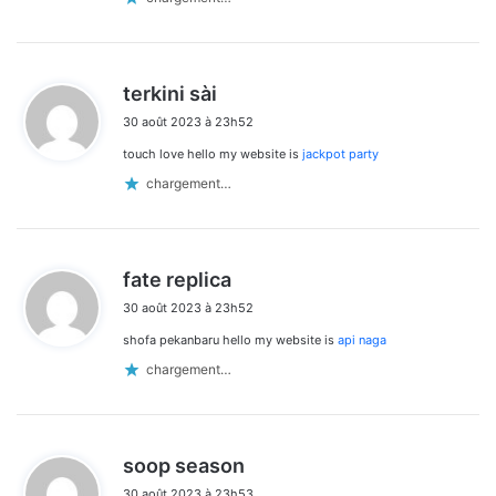
d
terkini sài
i
30 août 2023 à 23h52
t
touch love hello my website is
jackpot party
:
chargement…
d
fate replica
i
30 août 2023 à 23h52
t
shofa pekanbaru hello my website is
api naga
:
chargement…
d
soop season
i
30 août 2023 à 23h53