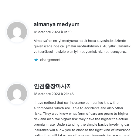
d
almanya medyum
i
18 octobre 2023 à 1h50
t
Almanya’nın en iyi medyumu haluk hoca sayesinde sizlerde
:
güven içerisinde çalışmalar yaptırabilirsiniz, 40 yıllık uzmanlık
ve tecrübesi ile sizlere en iyi medyumluk hizmeti sunuyoruz.
chargement…
d
인천출장마사지
i
18 octobre 2023 à 21h46
t
I have noticed that car insurance companies know the
:
automobiles which are liable to accidents and also other
risks. They also know what form of cars are prone to higher
risk and also the higher risk they have the higher the actual
premium rate. Understanding the simple basics involving car
insurance will allow you to choose the right kind of insurance
policy that will take care of your requirements in case you get