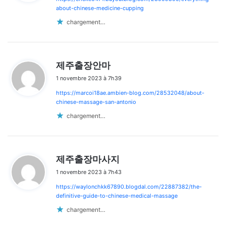
:
about-chinese-medicine-cupping
chargement…
d
제주출장안마
i
1 novembre 2023 à 7h39
t
https://marcoi18ae.ambien-blog.com/28532048/about-
:
chinese-massage-san-antonio
chargement…
d
제주출장마사지
i
1 novembre 2023 à 7h43
t
https://waylonchkk67890.blogdal.com/22887382/the-
:
definitive-guide-to-chinese-medical-massage
chargement…