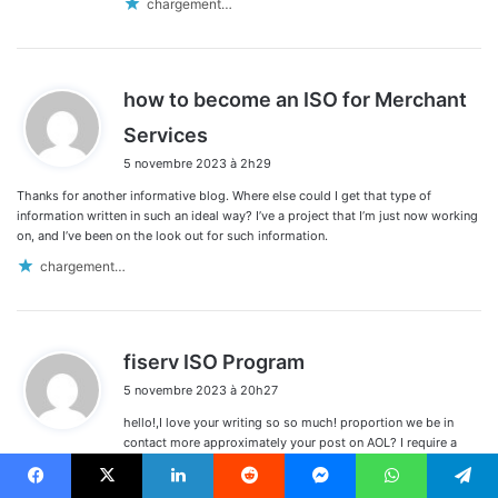
chargement…
how to become an ISO for Merchant
d
Services
i
5 novembre 2023 à 2h29
t
Thanks for another informative blog. Where else could I get that type of
:
information written in such an ideal way? I’ve a project that I’m just now working
on, and I’ve been on the look out for such information.
chargement…
d
fiserv ISO Program
i
5 novembre 2023 à 20h27
t
hello!,I love your writing so so much! proportion we be in
:
contact more approximately your post on AOL? I require a
specialist on this house to solve my problem. Maybe that’s
you! Taking a look ahead to see you.
Facebook
X
Linkedin
Reddit
Messenger
WhatsApp
Telegram