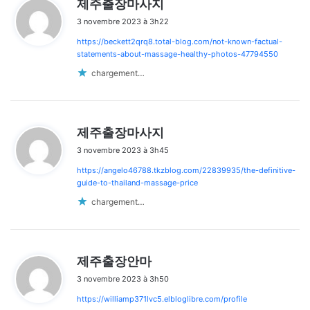
제주출장마사지
i
3 novembre 2023 à 3h22
t
https://beckett2qrq8.total-blog.com/not-known-factual-
:
statements-about-massage-healthy-photos-47794550
chargement…
d
제주출장마사지
i
3 novembre 2023 à 3h45
t
https://angelo46788.tkzblog.com/22839935/the-definitive-
:
guide-to-thailand-massage-price
chargement…
d
제주출장안마
i
3 novembre 2023 à 3h50
t
https://williamp371lvc5.elbloglibre.com/profile
: