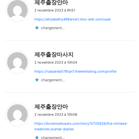
d
제주출장안마
i
2 novembre 2023 à 9h51
t
https://elizabethy468wvw1.nico-wiki.com/user
:
chargement…
d
제주출장마사지
i
2 novembre 2023 à 10h04
t
https://rudyarda578tqn7.thenerdsblog.com/profile
:
chargement…
d
제주출장안마
i
2 novembre 2023 à 10h08
t
https://bookmarkusers.com/story15720626/the-chinese-
:
medicine-journal-diaries
chargement…