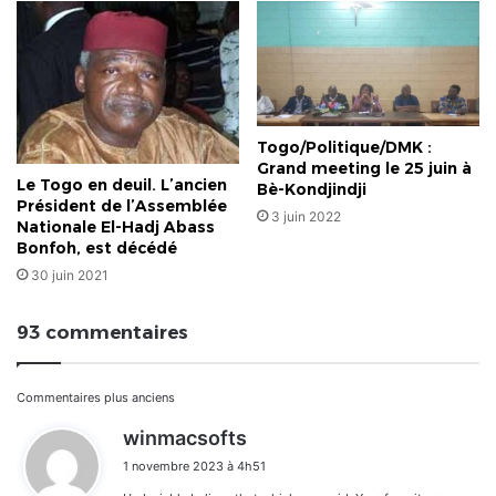
Togo/Politique/DMK :
Grand meeting le 25 juin à
Le Togo en deuil. L’ancien
Bè-Kondjindji
Président de l’Assemblée
3 juin 2022
Nationale El-Hadj Abass
Bonfoh, est décédé
30 juin 2021
93 commentaires
Navigation
Commentaires plus anciens
d
winmacsofts
dans
i
1 novembre 2023 à 4h51
t
les