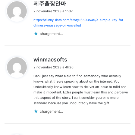
d
제주출장안마
i
2 novembre 2023 à 1h37
t
https://funny-lists.com/story16593545/a-simple-key-for-
:
chinese-massage-oil-unveiled
chargement…
d
winmacsofts
i
2 novembre 2023 à 4h26
t
Can I just say what a aid to find somebody who actually
:
knows what theyre speaking about on the internet. You
undoubtedly know learn how to deliver an issue to mild and
make it important. Extra people must learn this and perceive
this aspect of the story. I cant consider youre no more
standard because you undoubtedly have the gift.
chargement…