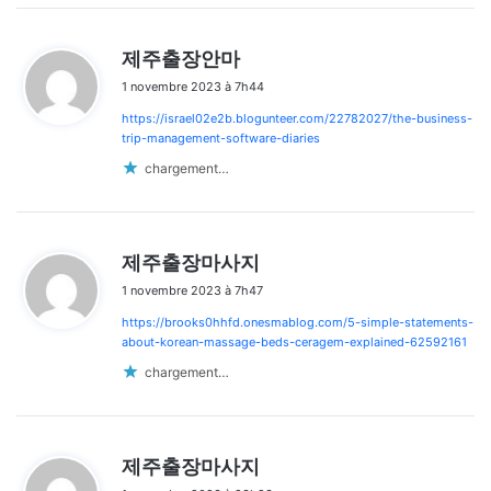
d
제주출장안마
i
1 novembre 2023 à 7h44
t
https://israel02e2b.blogunteer.com/22782027/the-business-
:
trip-management-software-diaries
chargement…
d
제주출장마사지
i
1 novembre 2023 à 7h47
t
https://brooks0hhfd.onesmablog.com/5-simple-statements-
:
about-korean-massage-beds-ceragem-explained-62592161
chargement…
d
제주출장마사지
i