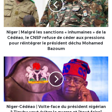
les
sanctions
« inhumaines »
de
la
Cédéao,
le
Niger | Malgré les sanctions « inhumaines » de la
CNSP
Cédéao, le CNSP refuse de céder aux pressions
refuse
pour réintégrer le président déchu Mohamed
de
Bazoum
céder
aux
Niger-
pressions
Cédéao
pour
|
réintégrer
Volte-
le
face
président
du
déchu
président
Mohamed
nigérian
Bazoum
?
Tinubu
Niger-Cédéao | Volte-face du président nigérian
veut