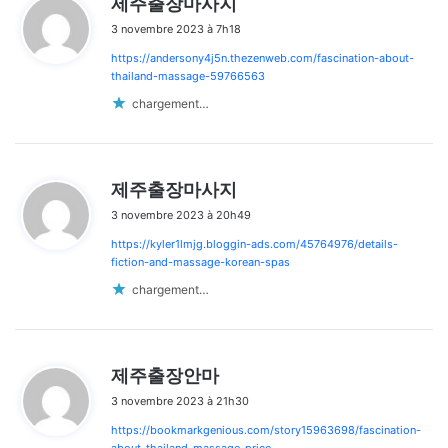
제주출장마사지
i
3 novembre 2023 à 7h18
t
https://andersony4j5n.thezenweb.com/fascination-about-
:
thailand-massage-59766563
chargement…
d
제주출장마사지
i
3 novembre 2023 à 20h49
t
https://kyler1lmjg.bloggin-ads.com/45764976/details-
:
fiction-and-massage-korean-spas
chargement…
d
제주출장안마
i
3 novembre 2023 à 21h30
t
https://bookmarkgenious.com/story15963698/fascination-
: