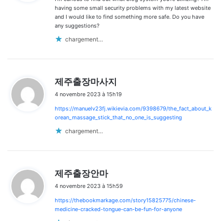
:
having some small security problems with my latest website
and I would like to find something more safe. Do you have
any suggestions?
chargement…
d
제주출장마사지
i
4 novembre 2023 à 15h19
t
https://manuelv23fj.wikievia.com/9398679/the_fact_about_k
:
orean_massage_stick_that_no_one_is_suggesting
chargement…
d
제주출장안마
i
4 novembre 2023 à 15h59
t
https://thebookmarkage.com/story15825775/chinese-
:
medicine-cracked-tongue-can-be-fun-for-anyone