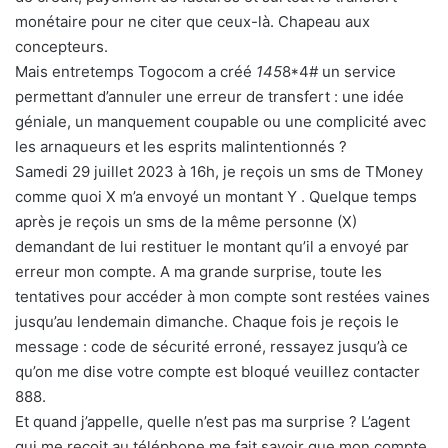
monétaire pour ne citer que ceux-là. Chapeau aux
concepteurs.
Mais entretemps Togocom a créé
145
8*4# un service
permettant d’annuler une erreur de transfert : une idée
géniale, un manquement coupable ou une complicité avec
les arnaqueurs et les esprits malintentionnés ?
Samedi 29 juillet 2023 à 16h, je reçois un sms de TMoney
comme quoi X m’a envoyé un montant Y . Quelque temps
après je reçois un sms de la même personne (X)
demandant de lui restituer le montant qu’il a envoyé par
erreur mon compte. A ma grande surprise, toute les
tentatives pour accéder à mon compte sont restées vaines
jusqu’au lendemain dimanche. Chaque fois je reçois le
message : code de sécurité erroné, ressayez jusqu’à ce
qu’on me dise votre compte est bloqué veuillez contacter
888.
Et quand j’appelle, quelle n’est pas ma surprise ? L’agent
qui me reçoit au téléphone me fait savoir que mon compte