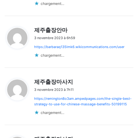
chargement…
d
제주출장안마
i
3 novembre 2023 à 6h59
t
https://barbaraq135lmk6.wikicommunications.com/user
:
chargement…
d
제주출장마사지
i
3 novembre 2023 à 7h11
t
https://remington8o3am.ampedpages.com/the-single-best-
:
strategy-to-use-for-chinese-massage-benefits-50199115
chargement…
d