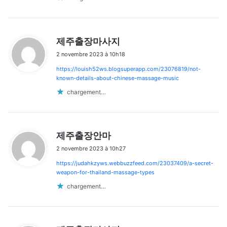
d
제주출장마사지
i
2 novembre 2023 à 10h18
t
https://louish52ws.blogsuperapp.com/23076819/not-
:
known-details-about-chinese-massage-music
chargement…
d
제주출장안마
i
2 novembre 2023 à 10h27
t
https://judahkzyws.webbuzzfeed.com/23037409/a-secret-
:
weapon-for-thailand-massage-types
chargement…
d