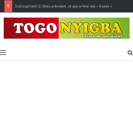
[LeCoupD’œil] Si j’étais président, ce que je ferai des « Évalas »
Menu