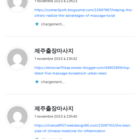
1 novembre 2023 à 23h23
t
https://conner3polh.blogsumer.com/22897967/helping-the-
:
others-realize-the-advantages-of-massage-korat
chargement…
d
제주출장마사지
i
1 novembre 2023 à 23h32
t
https://donovan7hkaa.review-blogger.com/44902856/top-
:
latest-five-massage-koreanisch-urban-news
chargement…
d
제주출장마사지
i
1 novembre 2023 à 23h40
t
https://chance9fi07.webdesign96.com/23091102/the-best-
:
side-of-chinese-medicine-for-inflammation