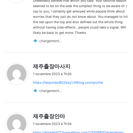
Undeniably believe that which you said. Your favorite reason
:
commentaires
seemed to be on the web the simplest thing to be aware of. I
say to you, I certainly get annoyed while people think about
worries that they just do not know about. You managed to hit
the nail upon the top and also defined out the whole thing
without having side-effects , people could take a signal. Will
likely be back to get more. Thanks
chargement…
d
제주출장마사지
i
1 novembre 2023 à 7h30
t
https://leopoldol802bzy1.ltfblog.com/profile
:
chargement…
d
제주출장안마
i
1 novembre 2023 à 7h34
t
https://ericke0471.buyoutblog.com/23009800/everything-