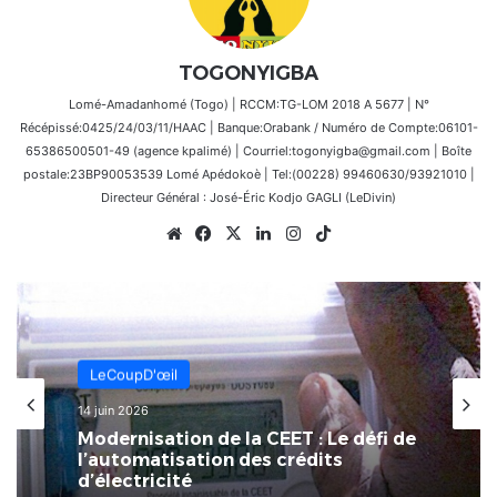
TOGONYIGBA
Lomé-Amadanhomé (Togo) | RCCM:TG-LOM 2018 A 5677 | N°
Récépissé:0425/24/03/11/HAAC | Banque:Orabank / Numéro de Compte:06101-
65386500501-49 (agence kpalimé) | Courriel:togonyigba@gmail.com | Boîte
postale:23BP90053539 Lomé Apédokoè | Tel:(00228) 99460630/93921010 |
Directeur Général : José-Éric Kodjo GAGLI (LeDivin)
Website
Facebook
X
Linkedin
Instagram
TikTok
LeCoupD'œil
14 juin 2026
Modernisation de la CEET : Le défi de
l’automatisation des crédits
d’électricité