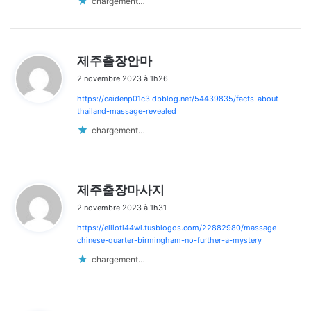
chargement…
d
제주출장안마
i
2 novembre 2023 à 1h26
t
https://caidenp01c3.dbblog.net/54439835/facts-about-
:
thailand-massage-revealed
chargement…
d
제주출장마사지
i
2 novembre 2023 à 1h31
t
https://elliotl44wl.tusblogos.com/22882980/massage-
:
chinese-quarter-birmingham-no-further-a-mystery
chargement…