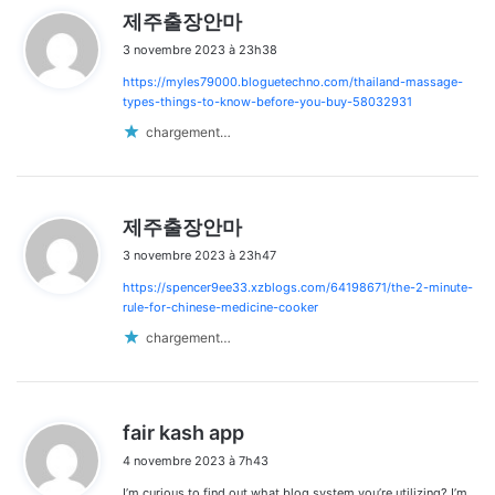
d
제주출장안마
i
3 novembre 2023 à 23h38
t
https://myles79000.bloguetechno.com/thailand-massage-
:
types-things-to-know-before-you-buy-58032931
chargement…
d
제주출장안마
i
3 novembre 2023 à 23h47
t
https://spencer9ee33.xzblogs.com/64198671/the-2-minute-
:
rule-for-chinese-medicine-cooker
chargement…
d
fair kash app
i
4 novembre 2023 à 7h43
t
I’m curious to find out what blog system you’re utilizing? I’m