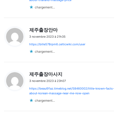
about-thailand-massage-price
chargement…
d
제주출장안마
i
3 novembre 2023 à 21h35
t
https://bille578rpm6.celticwiki.com/user
:
chargement…
d
제주출장마사지
i
3 novembre 2023 à 23h07
t
https://beaul91az.timeblog.net/58460002/little-known-facts-
:
about-korean-massage-near-me-now-open
chargement…