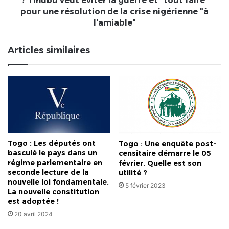
? Tinubu veut éviter la guerre et "tout faire"
éviter
pour une résolution de la crise nigérienne "à
la
l'amiable"
guerre
et
Articles similaires
"tout
faire"
pour
une
résolution
de
la
crise
nigérienne
Togo : Les députés ont
Togo : Une enquête post-
"à
basculé le pays dans un
censitaire démarre le 05
l'amiable"
régime parlementaire en
février. Quelle est son
seconde lecture de la
utilité ?
nouvelle loi fondamentale.
5 février 2023
La nouvelle constitution
est adoptée !
20 avril 2024