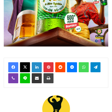
Facebook
X
Linkedin
Pinterest
Reddit
Messenger
WhatsApp
Telegra
Viber
Ligne
Partager par email
Imprimer