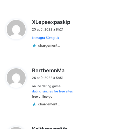
d
XLepeexpaskip
i
25 août 2022 à 8h21
t
kamagra 50mg uk
:
chargement…
d
BerthemnMa
i
26 août 2022 à 5h51
t
online dating game
:
dating singles for free sites
free online go
chargement…
d