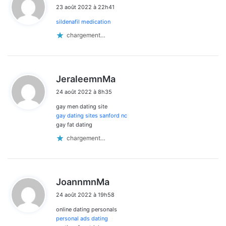
i
23 août 2022 à 22h41
t
sildenafil medication
:
chargement…
d
JeraleemnMa
i
24 août 2022 à 8h35
t
gay men dating site
:
gay dating sites sanford nc
gay fat dating
chargement…
d
JoannmnMa
i
24 août 2022 à 19h58
t
online dating personals
:
personal ads dating