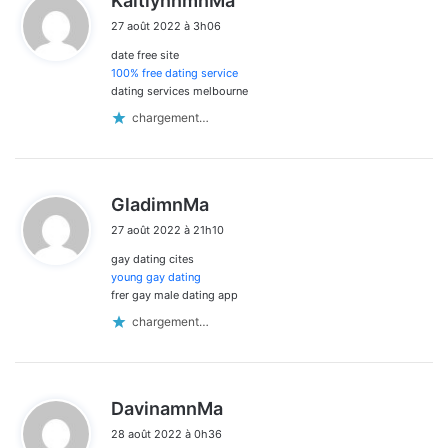
KaitlynnmnMa
i
27 août 2022 à 3h06
t
date free site
:
100% free dating service
dating services melbourne
chargement…
d
GladimnMa
i
27 août 2022 à 21h10
t
gay dating cites
:
young gay dating
frer gay male dating app
chargement…
d
DavinamnMa
i
28 août 2022 à 0h36
t