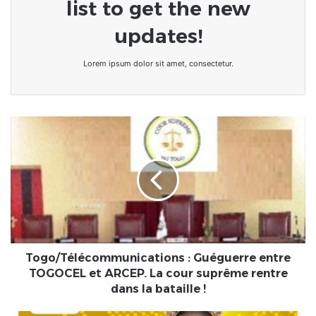
list to get the new
updates!
Lorem ipsum dolor sit amet, consectetur.
Togo/Télécommunications
:
Guéguerre
entre
TOGOCEL
et
ARCEP.
La
cour
suprême
Togo/Télécommunications : Guéguerre entre
rentre
TOGOCEL et ARCEP. La cour suprême rentre
dans
dans la bataille !
la
bataille