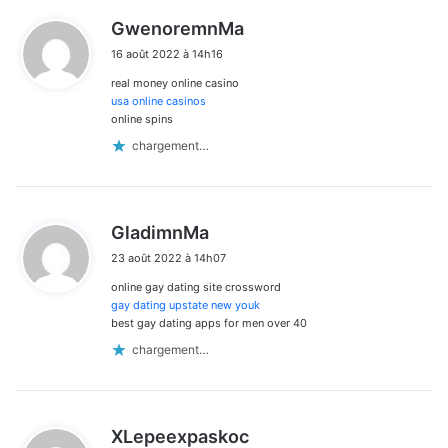
d
GwenoremnMa
dans
i
16 août 2022 à 14h16
t
les
real money online casino
:
commentaires
usa online casinos
online spins
chargement…
d
GladimnMa
i
23 août 2022 à 14h07
t
online gay dating site crossword
:
gay dating upstate new youk
best gay dating apps for men over 40
chargement…
d
XLepeexpaskoc