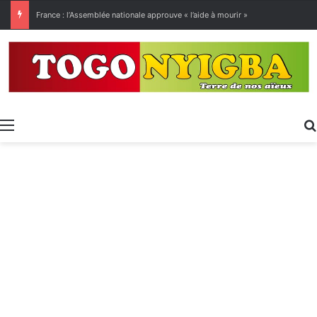
[LeCoupD’œil] Le chassé-croisé entre vacanciers de juillet et d’août a commencé.
Menu