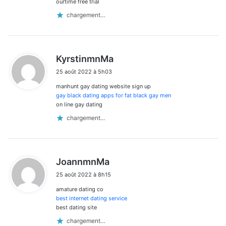
ourtime free trial
chargement…
d
KyrstinmnMa
i
25 août 2022 à 5h03
t
manhunt gay dating website sign up
:
gay black dating apps for fat black gay men
on line gay dating
chargement…
d
JoannmnMa
i
25 août 2022 à 8h15
t
amature dating co
:
best internet dating service
best dating site
chargement…