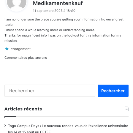
d
Medikamentenkauf
i
11 septembre 2023 à 18h10
t
I am no longer sure the place you are getting your information, however great
:
topic.
I must spend a while learning more or understanding more.
Thanks for magnificent info I was on the lookout for this information for my
mission.
chargement…
Navigation
Commentaires plus anciens
dans
les
Rechercher :
commentaires
Articles récents
Togo Campus Days : Le nouveau rendez-vous de l’excellence universitaire
les 14 et 15 août au CETEF