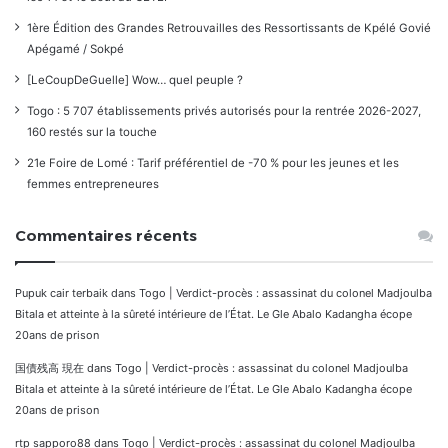
1ère Édition des Grandes Retrouvailles des Ressortissants de Kpélé Govié
Apégamé / Sokpé
[LeCoupDeGuelle] Wow… quel peuple ?
Togo : 5 707 établissements privés autorisés pour la rentrée 2026-2027,
160 restés sur la touche
21e Foire de Lomé : Tarif préférentiel de -70 % pour les jeunes et les
femmes entrepreneures
Commentaires récents
Pupuk cair terbaik
dans
Togo | Verdict-procès : assassinat du colonel Madjoulba
Bitala et atteinte à la sûreté intérieure de l’État. Le Gle Abalo Kadangha écope
20ans de prison
国債残高 現在
dans
Togo | Verdict-procès : assassinat du colonel Madjoulba
Bitala et atteinte à la sûreté intérieure de l’État. Le Gle Abalo Kadangha écope
20ans de prison
rtp sapporo88
dans
Togo | Verdict-procès : assassinat du colonel Madjoulba