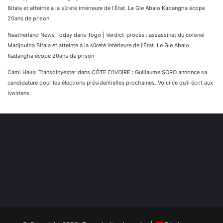
Bitala et atteinte à la sûreté intérieure de l’État. Le Gle Abalo Kadangha écope
20ans de prison
Neatherland News Today
dans
Togo | Verdict-procès : assassinat du colonel
Madjoulba Bitala et atteinte à la sûreté intérieure de l’État. Le Gle Abalo
Kadangha écope 20ans de prison
Cami Halısı Transdinyester
dans
CÔTE D’IVOIRE : Guillaume SORO annonce sa
candidature pour les élections présidentielles prochaines. Voici ce qu’il écrit aux
Ivoiriens