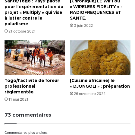
Santé/Togo : Pays-pilote
[Chronique] LE WiFi ou
pour l’expérimentation du
« WIRELESS FIDELITY » :
projet « Multiply » qui vise
RADIOFREQUENCES ET
à lutter contre le
SANTÉ.
paludisme.
3 juin 2022
21 octobre 2021
Togo/l’activité de foreur
[Cuisine africaine] le
professionnel
« DJONGOLI » : préparation
réglementée
26 novembre 2022
11 mai 2021
73 commentaires
Navigation
Commentaires plus anciens