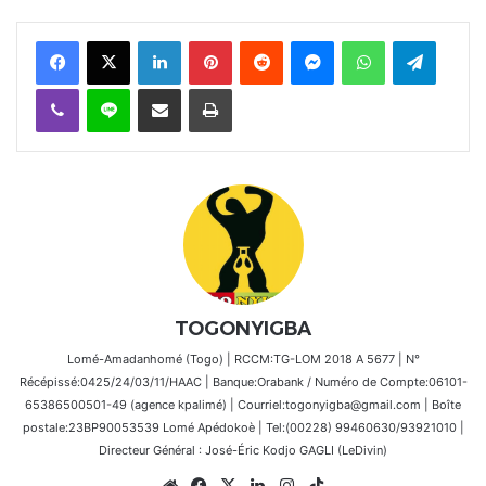
Facebook
X
Linkedin
Pinterest
Reddit
Messenger
WhatsApp
Telegra
Viber
Ligne
Partager par email
Imprimer
TOGONYIGBA
Lomé-Amadanhomé (Togo) | RCCM:TG-LOM 2018 A 5677 | N°
Récépissé:0425/24/03/11/HAAC | Banque:Orabank / Numéro de Compte:06101-
65386500501-49 (agence kpalimé) | Courriel:togonyigba@gmail.com | Boîte
postale:23BP90053539 Lomé Apédokoè | Tel:(00228) 99460630/93921010 |
Directeur Général : José-Éric Kodjo GAGLI (LeDivin)
Website
Facebook
X
Linkedin
Instagram
TikTok