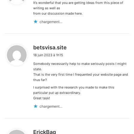
It’s wonderful that you are getting ideas from this piece of
:
writing as well as
from our discussion made here.
chargement…
d
betsvisa.site
i
18 juin 2023 à 1h15
t
Somebody necessarily help to make seriously posts I might
:
state.
That is the very first time I frequented your website page and
thus far?
I surprised with the research you made to make this
particular put up extraordinary.
Great task!
chargement…
d
ErickBag