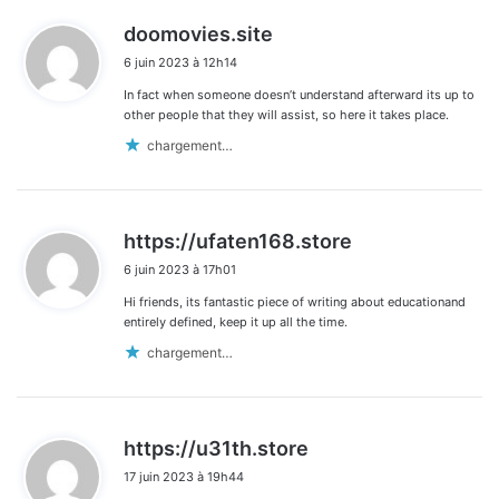
d
doomovies.site
i
6 juin 2023 à 12h14
t
In fact when someone doesn’t understand afterward its up to
:
other people that they will assist, so here it takes place.
chargement…
d
https://ufaten168.store
i
6 juin 2023 à 17h01
t
Hi friends, its fantastic piece of writing about educationand
:
entirely defined, keep it up all the time.
chargement…
d
https://u31th.store
i
17 juin 2023 à 19h44
t