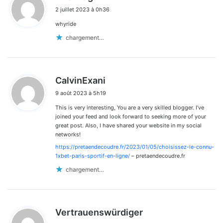
i
2 juillet 2023 à 0h36
t
whyride
:
chargement…
d
CalvinExani
i
9 août 2023 à 5h19
t
This is very interesting, You are a very skilled blogger. I’ve
:
joined your feed and look forward to seeking more of your
great post. Also, I have shared your website in my social
networks!
https://pretaendecoudre.fr/2023/01/05/choisissez-le-connu-
1xbet-paris-sportif-en-ligne/
– pretaendecoudre.fr
chargement…
Vertrauenswürdiger