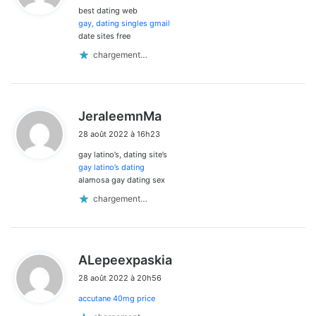
best dating web
:
gay, dating singles gmail
date sites free
chargement…
d
JeraleemnMa
i
28 août 2022 à 16h23
t
gay latino’s, dating site’s
:
gay latino’s dating
alamosa gay dating sex
chargement…
d
ALepeexpaskia
i
28 août 2022 à 20h56
t
accutane 40mg price
: