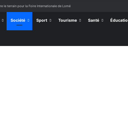
e le terrain pour la Foire Internationale de Lomé
Société
Sport
Tourisme
Santé
Éducati