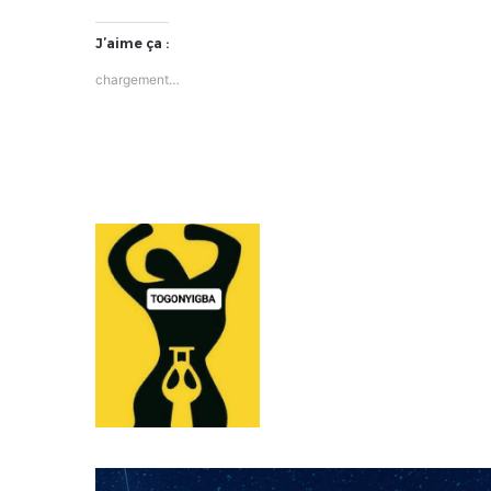
J’aime ça :
chargement…