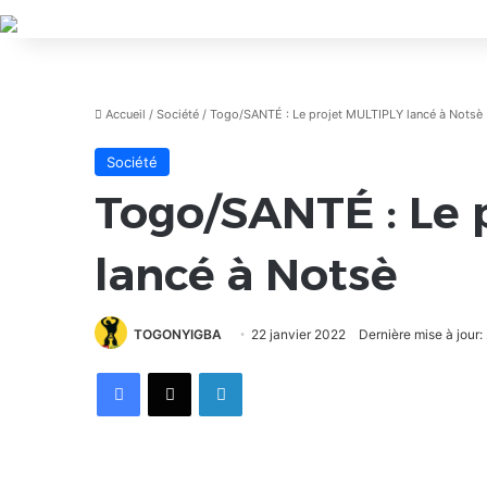
Accueil
/
Société
/
Togo/SANTÉ : Le projet MULTIPLY lancé à Notsè
Société
Togo/SANTÉ : Le 
lancé à Notsè
TOGONYIGBA
22 janvier 2022
Dernière mise à jour:
Facebook
X
Linkedin