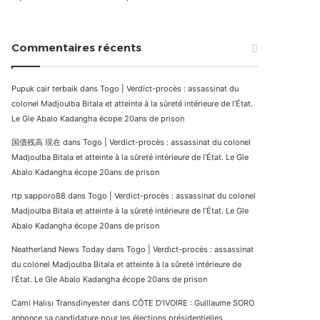
Commentaires récents
Pupuk cair terbaik
dans
Togo | Verdict-procès : assassinat du
colonel Madjoulba Bitala et atteinte à la sûreté intérieure de l’État.
Le Gle Abalo Kadangha écope 20ans de prison
国債残高 現在
dans
Togo | Verdict-procès : assassinat du colonel
Madjoulba Bitala et atteinte à la sûreté intérieure de l’État. Le Gle
Abalo Kadangha écope 20ans de prison
rtp sapporo88
dans
Togo | Verdict-procès : assassinat du colonel
Madjoulba Bitala et atteinte à la sûreté intérieure de l’État. Le Gle
Abalo Kadangha écope 20ans de prison
Neatherland News Today
dans
Togo | Verdict-procès : assassinat
du colonel Madjoulba Bitala et atteinte à la sûreté intérieure de
l’État. Le Gle Abalo Kadangha écope 20ans de prison
Cami Halısı Transdinyester
dans
CÔTE D’IVOIRE : Guillaume SORO
annonce sa candidature pour les élections présidentielles