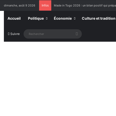
Infos
dimanche, août 9 2026
Made in Togo 2026 : un bilan positif qui prépar
Accueil
Politique
Économie
Culture et tradition
Rechercher
Suivre