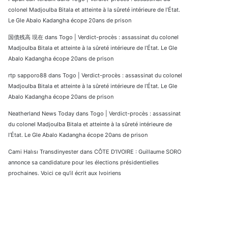
colonel Madjoulba Bitala et atteinte à la sûreté intérieure de l’État.
Le Gle Abalo Kadangha écope 20ans de prison
国債残高 現在
dans
Togo | Verdict-procès : assassinat du colonel
Madjoulba Bitala et atteinte à la sûreté intérieure de l’État. Le Gle
Abalo Kadangha écope 20ans de prison
rtp sapporo88
dans
Togo | Verdict-procès : assassinat du colonel
Madjoulba Bitala et atteinte à la sûreté intérieure de l’État. Le Gle
Abalo Kadangha écope 20ans de prison
Neatherland News Today
dans
Togo | Verdict-procès : assassinat
du colonel Madjoulba Bitala et atteinte à la sûreté intérieure de
l’État. Le Gle Abalo Kadangha écope 20ans de prison
Cami Halısı Transdinyester
dans
CÔTE D’IVOIRE : Guillaume SORO
annonce sa candidature pour les élections présidentielles
prochaines. Voici ce qu’il écrit aux Ivoiriens