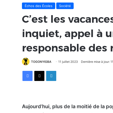
Échos des Écoles
Société
C’est les vacances
inquiet, appel à u
responsable des 
TOGONYIGBA
11 juillet 2023
Dernière mise à jour: 11
Facebook
X
Linkedin
Aujourd’hui, plus de la moitié de la 