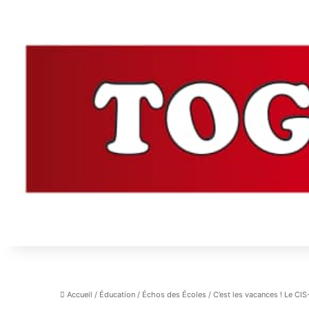
Accueil
/
Éducation
/
Échos des Écoles
/
C’est les vacances ! Le CIS