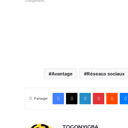
chargement…
Avantage
Réseaux sociaux
Facebook
X
Linkedin
Pinterest
Reddit
Partager
TOGONYIGBA