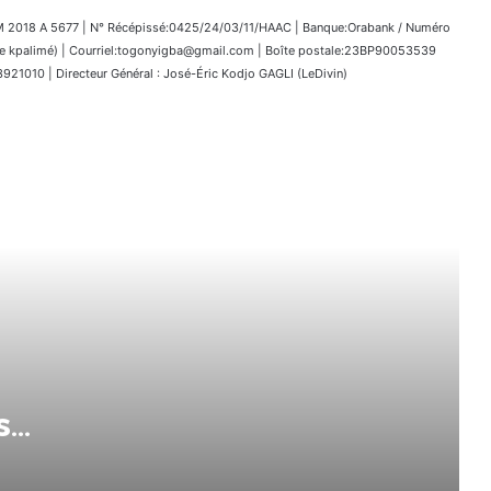
018 A 5677 | N° Récépissé:0425/24/03/11/HAAC | Banque:Orabank / Numéro
kpalimé) | Courriel:togonyigba@gmail.com | Boîte postale:23BP90053539
1010 | Directeur Général : José-Éric Kodjo GAGLI (LeDivin)
Togo : 5 707 établissements privés
autorisés pour la rentrée 2026-
2027, 160 restés sur la touche
France : l’Assemblée nationale
approuve « l’aide à mourir »
s
Programme des Obsèques du
Pasteur Dr Luc Russel Adjaho
trée