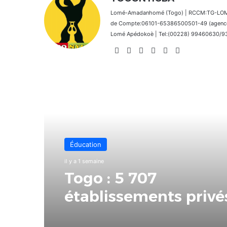
Lomé-Amadanhomé (Togo) | RCCM:TG-LOM 2
de Compte:06101-65386500501-49 (agence 
Lomé Apédokoè | Tel:(00228) 99460630/9392
Website
Facebook
X
Linkedin
Instagram
TikTok
Lire le suivant
Éducation
il y a 1 semaine
Togo : 5 707
établissements privé
autorisés pour la ren