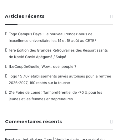
Articles récents
Togo Campus Days : Le nouveau rendez-vous de
l’excellence universitaire les 14 et 15 août au CETEF
1ère Édition des Grandes Retrouvailles des Ressortissants
de Kpélé Govié Apégamé / Sokpé
[LeCoupDeGuelle] Wow… quel peuple ?
Togo : 5 707 établissements privés autorisés pour la rentrée
2026-2027, 160 restés sur la touche
21e Foire de Lomé : Tarif préférentiel de -70 % pour les
jeunes et les femmes entrepreneures
Commentaires récents
Pupuk cair terbaik
dans
Togo | Verdict-procès : assassinat du