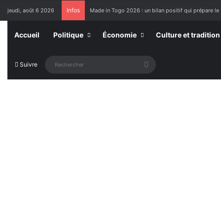
Infos
jeudi, août 6 2026
Made in Togo 2026 : un bilan positif qui prépare le 
Accueil
Politique
Économie
Culture et tradition
Rechercher
Suivre