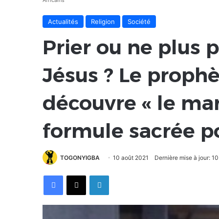
Africains
Actualités
Religion
Société
Prier ou ne plus 
Jésus ? Le proph
découvre « le m
formule sacrée po
TOGONYIGBA
10 août 2021
Dernière mise à jour: 1
Facebook
X
Linkedin