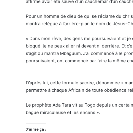
affirmé avoir été sauvé d’un cauchemar d’un cauche
Pour un homme de dieu de qui se réclame du christi
mantra relègue à l’arrière-plan le nom de Jésus-Chri
« Dans mon rêve, des gens me poursuivaient et je 
bloqué, je ne peux aller ni devant ni derrière. Et 
s’agit du mantra Mbaguum. J’ai commencé à le pron
poursuivaient, ont commencé par faire la même chos
D’après lui, cette formule sacrée, dénommée « ma
permettre à chaque Africain de toute obédience relig
Le prophète Ada Tara vit au Togo depuis un certain
bague miraculeuse et les encens ».
J’aime ça :