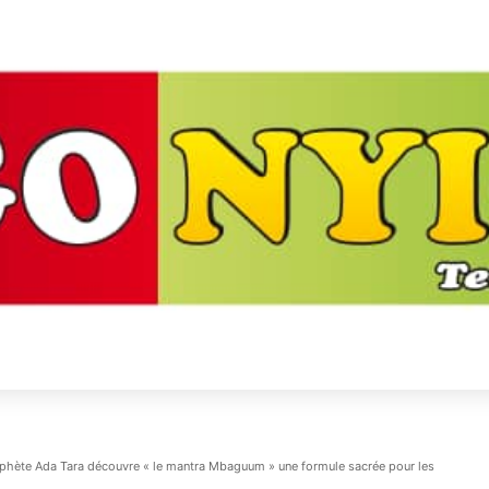
rophète Ada Tara découvre « le mantra Mbaguum » une formule sacrée pour les