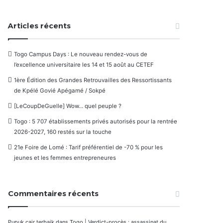
Articles récents
Togo Campus Days : Le nouveau rendez-vous de
l’excellence universitaire les 14 et 15 août au CETEF
1ère Édition des Grandes Retrouvailles des Ressortissants
de Kpélé Govié Apégamé / Sokpé
[LeCoupDeGuelle] Wow… quel peuple ?
Togo : 5 707 établissements privés autorisés pour la rentrée
2026-2027, 160 restés sur la touche
21e Foire de Lomé : Tarif préférentiel de -70 % pour les
jeunes et les femmes entrepreneures
Commentaires récents
Pupuk cair terbaik
dans
Togo | Verdict-procès : assassinat du