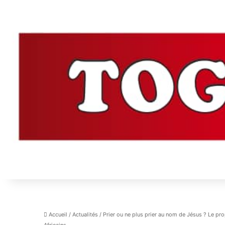
Accueil
/
Actualités
/
Prier ou ne plus prier au nom de Jésus ? Le p