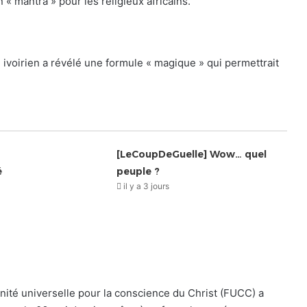
 « mantra » pour les religieux africains.
ivoirien a révélé une formule « magique » qui permettrait
[LeCoupDeGuelle] Wow… quel
é
peuple ?
il y a 3 jours
rnité universelle pour la conscience du Christ (FUCC) a