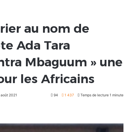
prier au nom de
ète Ada Tara
antra Mbaguum » une
ur les Africains
0 août 2021
94
1 437
Temps de lecture 1 minute