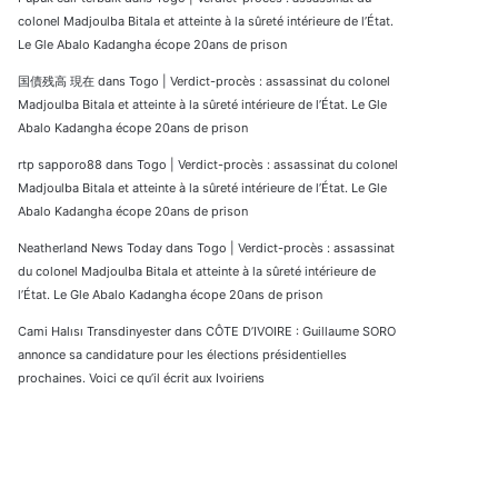
colonel Madjoulba Bitala et atteinte à la sûreté intérieure de l’État.
Le Gle Abalo Kadangha écope 20ans de prison
国債残高 現在
dans
Togo | Verdict-procès : assassinat du colonel
Madjoulba Bitala et atteinte à la sûreté intérieure de l’État. Le Gle
Abalo Kadangha écope 20ans de prison
rtp sapporo88
dans
Togo | Verdict-procès : assassinat du colonel
Madjoulba Bitala et atteinte à la sûreté intérieure de l’État. Le Gle
Abalo Kadangha écope 20ans de prison
Neatherland News Today
dans
Togo | Verdict-procès : assassinat
du colonel Madjoulba Bitala et atteinte à la sûreté intérieure de
l’État. Le Gle Abalo Kadangha écope 20ans de prison
Cami Halısı Transdinyester
dans
CÔTE D’IVOIRE : Guillaume SORO
annonce sa candidature pour les élections présidentielles
prochaines. Voici ce qu’il écrit aux Ivoiriens