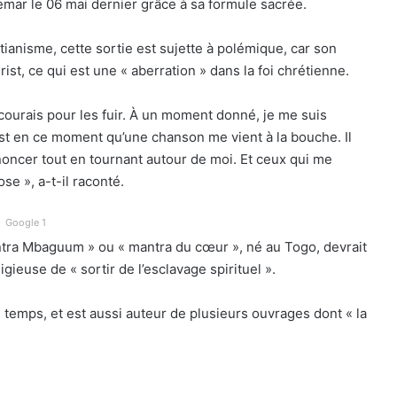
mar le 06 mai dernier grâce à sa formule sacrée.
anisme, cette sortie est sujette à polémique, car son
st, ce qui est une « aberration » dans la foi chrétienne.
courais pour les fuir. À un moment donné, je me suis
c’est en ce moment qu’une chanson me vient à la bouche. Il
oncer tout en tournant autour de moi. Et ceux qui me
e », a-t-il raconté.
Google 1
ntra Mbaguum » ou « mantra du cœur », né au Togo, devrait
ieuse de « sortir de l’esclavage spirituel ».
 temps, et est aussi auteur de plusieurs ouvrages dont « la