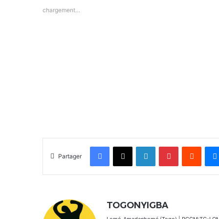
chargement…
Facebook
X
Linkedin
Pinterest
Reddit
Partager
TOGONYIGBA
Lomé-Amadanhomé (Togo) | RCCM:TG-LOM 2