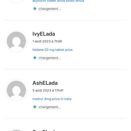
acyclovir cream price south africa
:
chargement…
d
IvyELada
i
1 août 2023 à 7h06
t
feldene 20 mg tablet price
:
chargement…
d
AshELada
i
5 août 2023 à 17h41
t
medrol 4mg price in india
:
chargement…
d