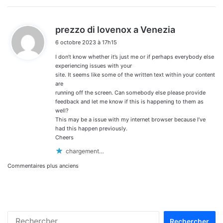
d
prezzo di lovenox a Venezia
i
6 octobre 2023 à 17h15
t
I don’t know whether it’s just me or if perhaps everybody else
:
experiencing issues with your
site. It seems like some of the written text within your content
are
running off the screen. Can somebody else please provide
feedback and let me know if this is happening to them as
well?
This may be a issue with my internet browser because I’ve
had this happen previously.
Cheers
chargement…
Navigation
Commentaires plus anciens
dans
les
Rechercher :