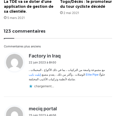
La TDE va se doter d’une
Togo/Décès : le promoteur
application de gestion de
du tour cycliste décédé
sa clientèle.
2 mai 2021
5 mars 2021
123 commentaires
Navigation
Commentaires plus anciens
d
Factory in Iraq
dans
i
22 juin 2023 à 8h50
t
les
مع مجموعة واسعة من التركيبات ، بما في ذلك الأكواع ، المحملات ،
:
commentaires
الوصلات ، وأكثر من ذلك ، يقدم مصنع
إيليت بايب Elite Pipe
حلولًا
شاملة لأنظمة وتركيبات الأنابيب المختلفة.
chargement…
d
meciq portal
i
25 juin 2023 à 4h56