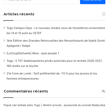
commentaires
Articles récents
Togo Campus Days : Le nouveau rendez-vous de l’excellence universitaire
les 14 et 15 août au CETEF
1ère Édition des Grandes Retrouvailles des Ressortissants de Kpélé Govié
Apégamé / Sokpé
[LeCoupDeGuelle] Wow… quel peuple ?
Togo : 5 707 établissements privés autorisés pour la rentrée 2026-2027,
160 restés sur la touche
21e Foire de Lomé : Tarif préférentiel de -70 % pour les jeunes et les
femmes entrepreneures
Commentaires récents
Pupuk cair terbaik
dans
Togo | Verdict-procès : assassinat du colonel Madjoulba