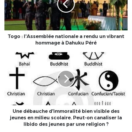
a
rendu
un
vibrant
hommage
à
Togo : l'Assemblée nationale a rendu un vibrant
Dahuku
hommage à Dahuku Péré
Péré
Une
débauche
d'immoralité
bien
visible
des
jeunes
en
milieu
scolaire.
Une débauche d'immoralité bien visible des
Peut-
jeunes en milieu scolaire. Peut-on canaliser la
on
libido des jeunes par une religion ?
canaliser