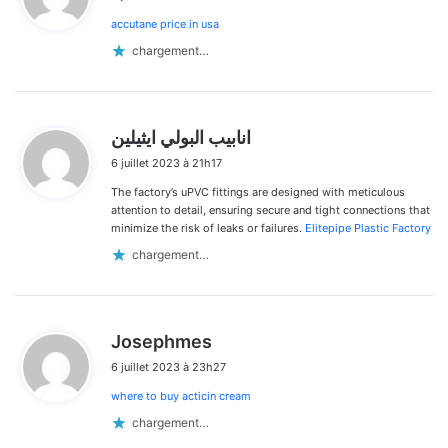
t
accutane price in usa
:
chargement…
d
انابيب البولي ايثيلين
i
6 juillet 2023 à 21h17
t
The factory’s uPVC fittings are designed with meticulous
:
attention to detail, ensuring secure and tight connections that
minimize the risk of leaks or failures.
Elitepipe Plastic Factory
chargement…
d
Josephmes
i
6 juillet 2023 à 23h27
t
where to buy acticin cream
:
chargement…