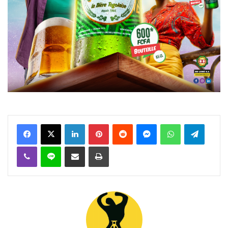
Facebook
X
Linkedin
Pinterest
Reddit
Messenger
WhatsApp
Telegra
Viber
Ligne
Partager par email
Imprimer