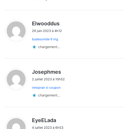
d
Elwooddus
i
29 juin 2023 à 4h12
t
budesonide 9 mg
:
chargement…
d
Josephmes
i
2 juillet 2023 à 10h52
t
innopran xl coupon
:
chargement…
d
EyeELada
i
4 juillet 2023 à 6h53