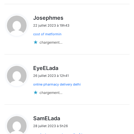
d
Josephmes
i
22 juillet 2023 à 19h43
t
cost of metformin
:
chargement…
d
EyeELada
i
26 juillet 2023 à 12h41
t
online pharmacy delivery delhi
:
chargement…
d
SamELada
i
28 juillet 2023 à 5h26
t