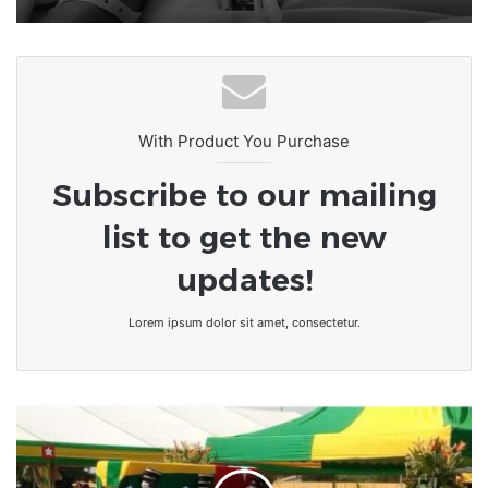
With Product You Purchase
Subscribe to our mailing
list to get the new
updates!
Lorem ipsum dolor sit amet, consectetur.
Togo
:
l'Assemblée
nationale