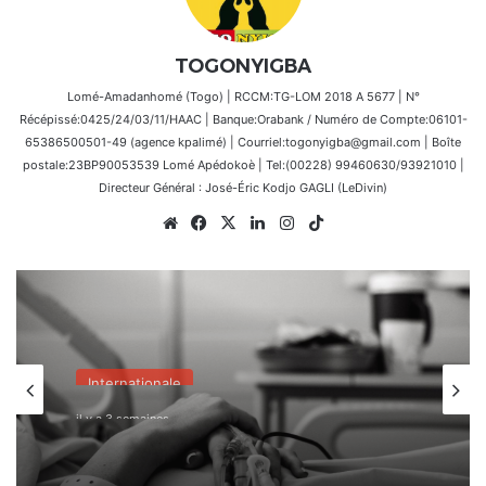
TOGONYIGBA
Lomé-Amadanhomé (Togo) | RCCM:TG-LOM 2018 A 5677 | N°
Récépissé:0425/24/03/11/HAAC | Banque:Orabank / Numéro de Compte:06101-
65386500501-49 (agence kpalimé) | Courriel:togonyigba@gmail.com | Boîte
postale:23BP90053539 Lomé Apédokoè | Tel:(00228) 99460630/93921010 |
Directeur Général : José-Éric Kodjo GAGLI (LeDivin)
Website
Facebook
X
Linkedin
Instagram
TikTok
Internationale
il y a 3 semaines
France : l’Assemblée nationale
approuve « l’aide à mourir »