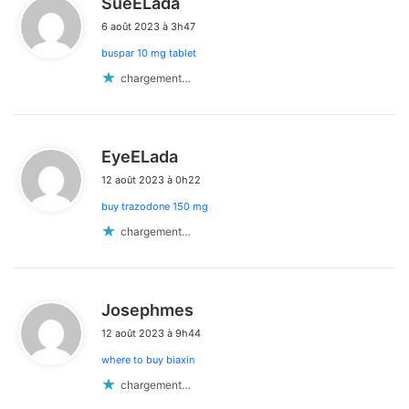
SueELada
i
6 août 2023 à 3h47
t
buspar 10 mg tablet
:
chargement…
d
EyeELada
i
12 août 2023 à 0h22
t
buy trazodone 150 mg
:
chargement…
d
Josephmes
i
12 août 2023 à 9h44
t
where to buy biaxin
:
chargement…