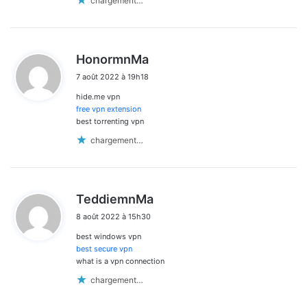
chargement…
d
HonormnMa
i
7 août 2022 à 19h18
t
hide.me vpn
:
free vpn extension
best torrenting vpn
chargement…
d
TeddiemnMa
i
8 août 2022 à 15h30
t
best windows vpn
:
best secure vpn
what is a vpn connection
chargement…