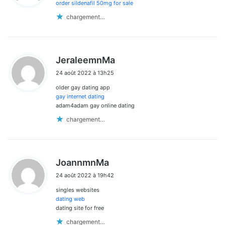
order sildenafil 50mg for sale
:
chargement…
d
JeraleemnMa
i
24 août 2022 à 13h25
t
older gay dating app
:
gay internet dating
adam4adam gay online dating
chargement…
d
JoannmnMa
i
24 août 2022 à 19h42
t
singles websites
:
dating web
dating site for free
chargement…