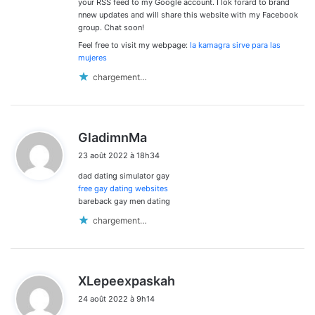
your RSS feed to my Google account. I lok forard to brand
nnew updates and will share this website with my Facebook
group. Chat soon!
Feel free to visit my webpage:
la kamagra sirve para las
mujeres
chargement…
d
GladimnMa
i
23 août 2022 à 18h34
t
dad dating simulator gay
:
free gay dating websites
bareback gay men dating
chargement…
d
XLepeexpaskah
i
24 août 2022 à 9h14
t