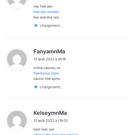
top free vpn
:
free vpn reviews
buy express vpn
chargement…
d
FanyamnMa
i
12 août 2022 à 0h19
t
online casinos us
:
free bonus slots
casino free spins
chargement…
d
KelseymnMa
i
12 août 2022 à 13h20
t
best mac vpn
:
what is the best vpn service