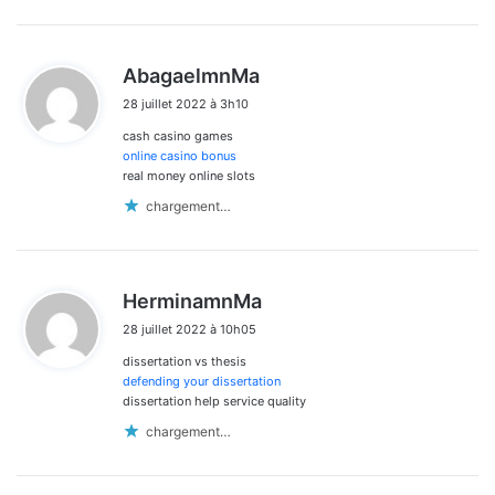
d
AbagaelmnMa
i
28 juillet 2022 à 3h10
t
cash casino games
:
online casino bonus
real money online slots
chargement…
d
HerminamnMa
i
28 juillet 2022 à 10h05
t
dissertation vs thesis
:
defending your dissertation
dissertation help service quality
chargement…