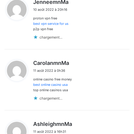
d
JenneemnMa
i
10 août 2022 à 20h16
t
proton vpn free
:
best vpn service for us
p2p vpn free
chargement…
d
CarolanmnMa
i
11 août 2022 à 0h36
t
online casino free money
:
best online casino usa
top online casinos usa
chargement…
d
AshleighmnMa
i
11 août 2022 à 16h31
t