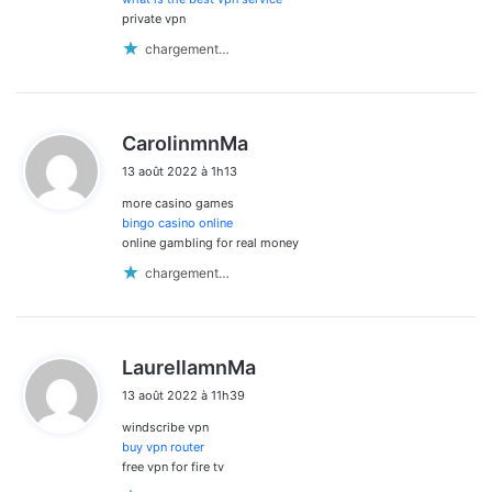
private vpn
chargement…
d
CarolinmnMa
i
13 août 2022 à 1h13
t
more casino games
:
bingo casino online
online gambling for real money
chargement…
d
LaurellamnMa
i
13 août 2022 à 11h39
t
windscribe vpn
:
buy vpn router
free vpn for fire tv