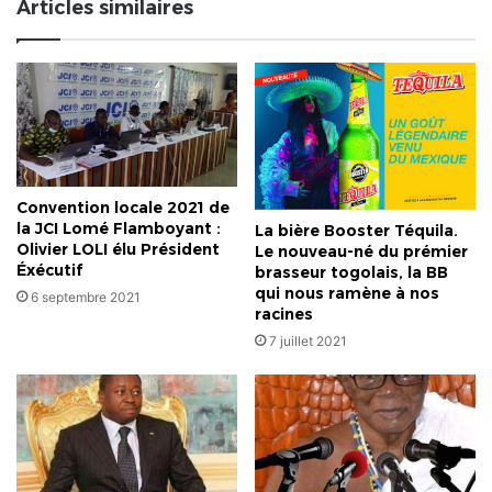
Articles similaires
libido
des
jeunes
par
une
religion
?
Convention locale 2021 de
la JCI Lomé Flamboyant :
La bière Booster Téquila.
Olivier LOLI élu Président
Le nouveau-né du prémier
Éxécutif
brasseur togolais, la BB
qui nous ramène à nos
6 septembre 2021
racines
7 juillet 2021