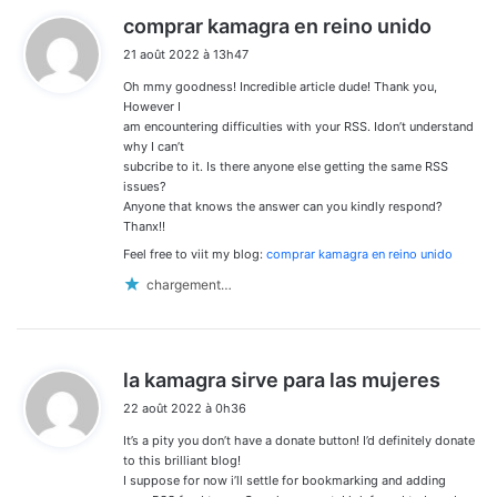
d
comprar kamagra en reino unido
i
21 août 2022 à 13h47
t
Oh mmy goodness! Incredible article dude! Thank you,
:
However I
am encountering difficulties with your RSS. Idon’t understand
why I can’t
subcribe to it. Is there anyone else getting the same RSS
issues?
Anyone that knows the answer can you kindly respond?
Thanx!!
Feel free to viit my blog:
comprar kamagra en reino unido
chargement…
d
la kamagra sirve para las mujeres
i
22 août 2022 à 0h36
t
It’s a pity you don’t have a donate button! I’d definitely donate
:
to this brilliant blog!
I suppose for now i’ll settle for bookmarking and adding