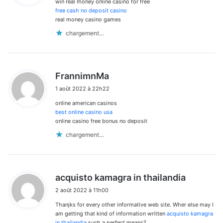
win real money online casino for free
:
free cash no deposit casino
real money casino games
chargement…
d
FrannimnMa
i
1 août 2022 à 22h22
t
online american casinos
:
best online casino usa
online casino free bonus no deposit
chargement…
d
acquisto kamagra in thailandia
i
2 août 2022 à 11h00
t
Thanjks for every other informative web site. Wher else may I
:
am getting that kind of information written
acquisto kamagra
in thailandia
such a perfect means?