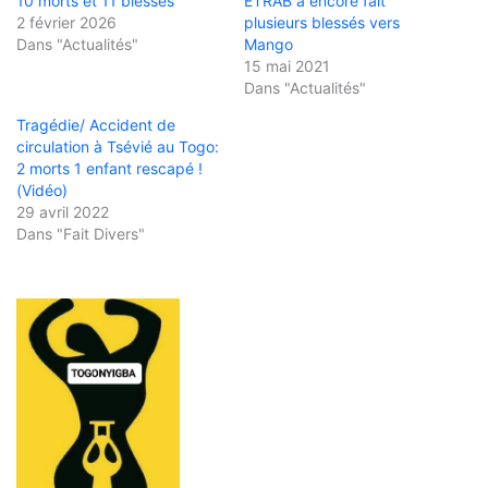
10 morts et 11 blessés
ETRAB a encore fait
2 février 2026
plusieurs blessés vers
Dans "Actualités"
Mango
15 mai 2021
Dans "Actualités"
Tragédie/ Accident de
circulation à Tsévié au Togo:
2 morts 1 enfant rescapé !
(Vidéo)
29 avril 2022
Dans "Fait Divers"