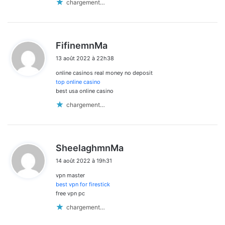
chargement…
d
FifinemnMa
i
13 août 2022 à 22h38
t
online casinos real money no deposit
:
top online casino
best usa online casino
chargement…
d
SheelaghmnMa
i
14 août 2022 à 19h31
t
vpn master
:
best vpn for firestick
free vpn pc
chargement…