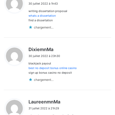
i
30 juillet 2022 à 1h43
t
writing dissertation proposal
:
whats a dissertation
find a dissertation
chargement…
d
DixiemnMa
i
30 juillet 2022 à 23h30
t
blackjack payout
:
best no deposit bonus online casino
sign up bonus casino no deposit
chargement…
d
LaureenmnMa
i
31 juillet 2022 à 21h29
t