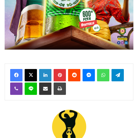
Facebook
X
Linkedin
Pinterest
Reddit
Messenger
WhatsApp
Telegra
Viber
Ligne
Partager par email
Imprimer