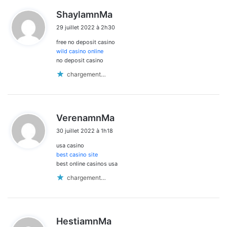
d
ShaylamnMa
i
29 juillet 2022 à 2h30
t
free no deposit casino
:
wild casino online
no deposit casino
chargement…
d
VerenamnMa
i
30 juillet 2022 à 1h18
t
usa casino
:
best casino site
best online casinos usa
chargement…
d
HestiamnMa