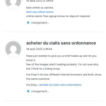
16 août 2022 à 13h59
t
best online us casinos
:
best usa online casino
online casino free signup bonus no deposit required
chargement…
d
acheter du cialis sans ordonnance
i
18 août 2022 à 9h44
t
Heya just wanted to give you a brief heads up and let you
:
know a
few of the images aren’t loading properly. I’m not sure why
but I think its a linkng issue.
I’ve tried it inn two different internet browsers and both show
the same outcome.
my blog ::
acheter du cialis sans ordonnance
chargement…