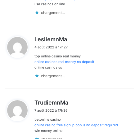
usa casinos on line
chargement…
d
LesliemnMa
i
4 août 2022 à 17h27
t
top online casino real money
:
online casinos real money no deposit
online casinos us
chargement…
d
TrudiemnMa
i
7 août 2022 à 17h36
t
betonline casino
:
online casino free signup bonus no deposit required
win money online