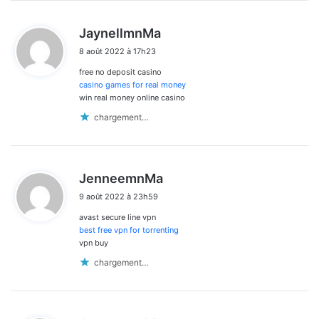
d
JaynellmnMa
i
8 août 2022 à 17h23
t
free no deposit casino
:
casino games for real money
win real money online casino
chargement…
d
JenneemnMa
i
9 août 2022 à 23h59
t
avast secure line vpn
:
best free vpn for torrenting
vpn buy
chargement…