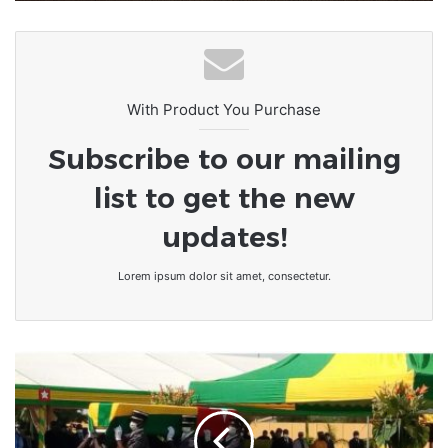
With Product You Purchase
Subscribe to our mailing
list to get the new
updates!
Lorem ipsum dolor sit amet, consectetur.
Togo
:
l'Assemblée
nationale
a