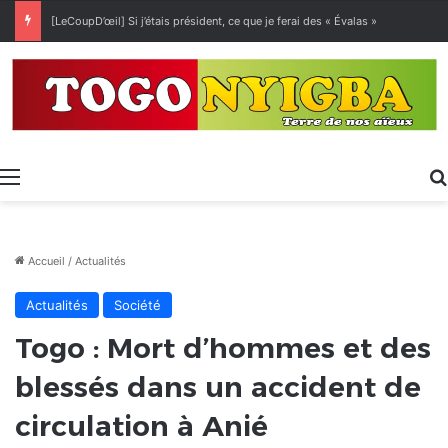
[LeCoupD’œil] Si j’étais président, ce que je ferai des « Évalas »
Menu
Accueil
/
Actualités
Actualités
Société
Togo : Mort d’hommes et des
blessés dans un accident de
circulation à Anié