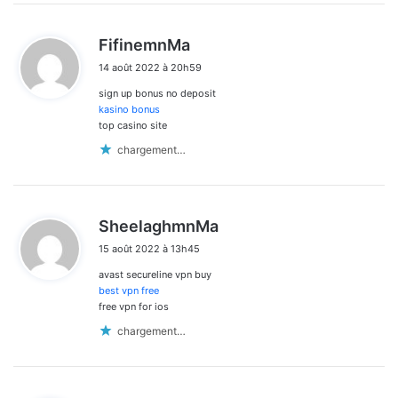
d
FifinemnMa
i
14 août 2022 à 20h59
t
sign up bonus no deposit
:
kasino bonus
top casino site
chargement…
d
SheelaghmnMa
i
15 août 2022 à 13h45
t
avast secureline vpn buy
:
best vpn free
free vpn for ios
chargement…