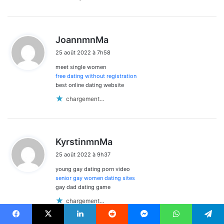
d
JoannmnMa
i
25 août 2022 à 7h58
t
meet single women
:
free dating without registration
best online dating website
chargement…
d
KyrstinmnMa
i
25 août 2022 à 9h37
t
young gay dating porn video
:
senior gay women dating sites
gay dad dating game
chargement…
Facebook
X
Linkedin
Reddit
Messenger
WhatsApp
Telegram