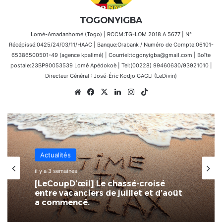
TOGONYIGBA
Lomé-Amadanhomé (Togo) | RCCM:TG-LOM 2018 A 5677 | N°
Récépissé:0425/24/03/11/HAAC | Banque:Orabank / Numéro de Compte:06101-
65386500501-49 (agence kpalimé) | Courriel:togonyigba@gmail.com | Boîte
postale:23BP90053539 Lomé Apédokoè | Tel:(00228) 99460630/93921010 |
Directeur Général : José-Éric Kodjo GAGLI (LeDivin)
Website
Facebook
X
Linkedin
Instagram
TikTok
Actualités
il y a 3 semaines
[LeCoupD’œil] Le chassé-croisé
entre vacanciers de juillet et d’août
a commencé.