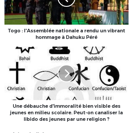
rendu
un
vibrant
hommage
à
Togo : l'Assemblée nationale a rendu un vibrant
Dahuku
hommage à Dahuku Péré
Péré
Une
débauche
d'immoralité
bien
visible
des
jeunes
en
milieu
scolaire.
Une débauche d'immoralité bien visible des
Peut-
jeunes en milieu scolaire. Peut-on canaliser la
on
libido des jeunes par une religion ?
canaliser
la