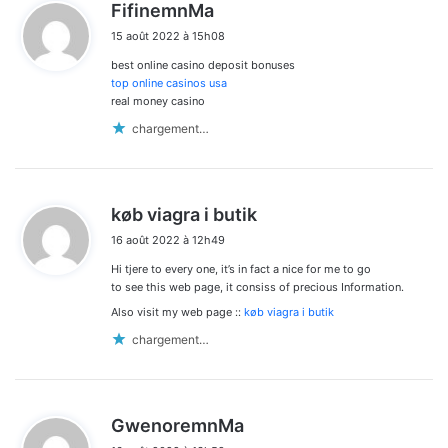
d
FifinemnMa
i
15 août 2022 à 15h08
t
best online casino deposit bonuses
:
top online casinos usa
real money casino
chargement…
d
køb viagra i butik
i
16 août 2022 à 12h49
t
Hi tjere to every one, it’s in fact a nice for me to go
:
to see this web page, it consiss of precious Information.
Also visit my web page ::
køb viagra i butik
chargement…
d
GwenoremnMa
i