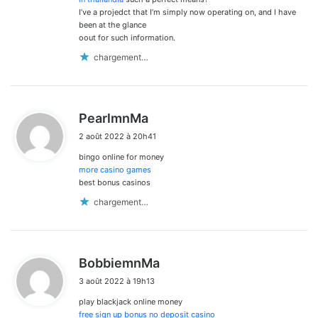
I’ve a projedct that I’m simply now operating on, and I have
been at the glance
oout for such information.
chargement…
d
PearlmnMa
i
2 août 2022 à 20h41
t
bingo online for money
:
more casino games
best bonus casinos
chargement…
d
BobbiemnMa
i
3 août 2022 à 19h13
t
play blackjack online money
:
free sign up bonus no deposit casino