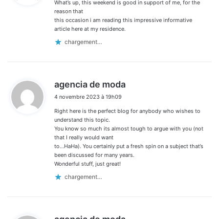
What’s up, this weekend is good in support of me, for the
:
reason that
this occasion i am reading this impressive informative
article here at my residence.
chargement…
d
agencia de moda
i
4 novembre 2023 à 19h09
t
Right here is the perfect blog for anybody who wishes to
:
understand this topic.
You know so much its almost tough to argue with you (not
that I really would want
to…HaHa). You certainly put a fresh spin on a subject that’s
been discussed for many years.
Wonderful stuff, just great!
chargement…
d