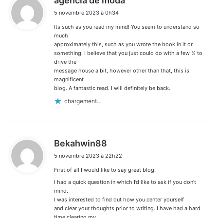
agencia de moda
i
5 novembre 2023 à 0h34
t
Its such as you read my mind! You seem to understand so
:
much
approximately this, such as you wrote the book in it or
something. I believe that you just could do with a few % to
drive the
message house a bit, however other than that, this is
magnificent
blog. A fantastic read. I will definitely be back.
chargement…
d
Bekahwin88
i
5 novembre 2023 à 22h22
t
First of all I would like to say great blog!
:
I had a quick question in which I’d like to ask if you don’t
mind.
I was interested to find out how you center yourself
and clear your thoughts prior to writing. I have had a hard
time clearing my