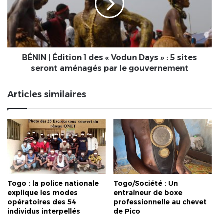
des
«
Vodun
Days
»
:
BÉNIN | Édition 1 des « Vodun Days » : 5 sites
5
seront aménagés par le gouvernement
sites
seront
Articles similaires
aménagés
par
le
gouvernement
Togo : la police nationale
Togo/Société : Un
explique les modes
entraîneur de boxe
opératoires des 54
professionnelle au chevet
individus interpellés
de Pico