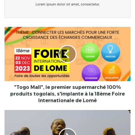
Lorem ipsum dolor sit amet, consectetur.
"Togo
Mall",
le
premier
supermarché
100%
produits
togolais,
s'implante
à
"Togo Mall", le premier supermarché 100%
la
produits togolais, s'implante à la 18ème Foire
18ème
Internationale de Lomé
Foire
Internationale
BÉNIN
de
|
Lomé
Édition
1