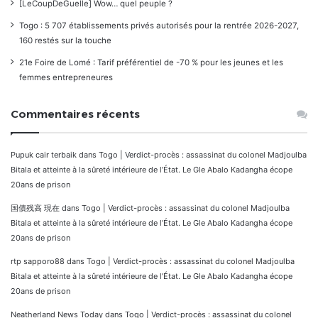
[LeCoupDeGuelle] Wow… quel peuple ?
Togo : 5 707 établissements privés autorisés pour la rentrée 2026-2027,
160 restés sur la touche
21e Foire de Lomé : Tarif préférentiel de -70 % pour les jeunes et les
femmes entrepreneures
Commentaires récents
Pupuk cair terbaik
dans
Togo | Verdict-procès : assassinat du colonel Madjoulba
Bitala et atteinte à la sûreté intérieure de l’État. Le Gle Abalo Kadangha écope
20ans de prison
国債残高 現在
dans
Togo | Verdict-procès : assassinat du colonel Madjoulba
Bitala et atteinte à la sûreté intérieure de l’État. Le Gle Abalo Kadangha écope
20ans de prison
rtp sapporo88
dans
Togo | Verdict-procès : assassinat du colonel Madjoulba
Bitala et atteinte à la sûreté intérieure de l’État. Le Gle Abalo Kadangha écope
20ans de prison
Neatherland News Today
dans
Togo | Verdict-procès : assassinat du colonel