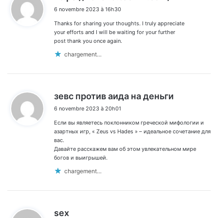
i
6 novembre 2023 à 16h30
t
Thanks for sharing your thoughts. I truly appreciate
:
your efforts and I will be waiting for your further
post thank you once again.
chargement…
d
зевс против аида на деньги
i
6 novembre 2023 à 20h01
t
Если вы являетесь поклонником греческой мифологии и
:
азартных игр, « Zeus vs Hades » – идеальное сочетание для
вас.
Давайте расскажем вам об этом увлекательном мире
богов и выигрышей.
chargement…
d
sex