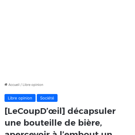
Accueil
/
Libre opinion
Libre opinion
Société
[LeCoupD’œil] décapsuler
une bouteille de bière,
apercevoir à l’embout un