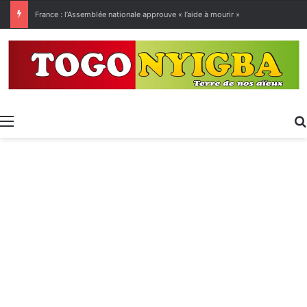
[LeCoupD’œil] Le chassé-croisé entre vacanciers de juillet et d’août a commencé.
Menu