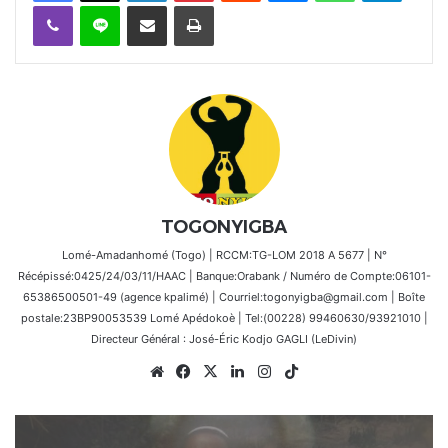
Viber
Ligne
Partager par email
Imprimer
TOGONYIGBA
Lomé-Amadanhomé (Togo) | RCCM:TG-LOM 2018 A 5677 | N°
Récépissé:0425/24/03/11/HAAC | Banque:Orabank / Numéro de Compte:06101-
65386500501-49 (agence kpalimé) | Courriel:togonyigba@gmail.com | Boîte
postale:23BP90053539 Lomé Apédokoè | Tel:(00228) 99460630/93921010 |
Directeur Général : José-Éric Kodjo GAGLI (LeDivin)
Website
Facebook
X
Linkedin
Instagram
TikTok