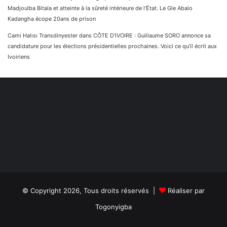
Madjoulba Bitala et atteinte à la sûreté intérieure de l’État. Le Gle Abalo
Kadangha écope 20ans de prison
Cami Halısı Transdinyester
dans
CÔTE D’IVOIRE : Guillaume SORO annonce sa
candidature pour les élections présidentielles prochaines. Voici ce qu’il écrit aux
Ivoiriens
© Copyright 2026, Tous droits réservés |
Réaliser par
Togonyigba