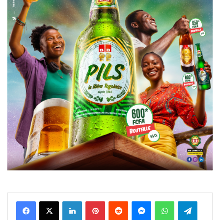
Facebook
X
Linkedin
Pinterest
Reddit
Messenger
WhatsApp
Telegra