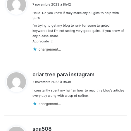
i
7 novembre 2023 à 8h42
t
Hello! Do you know if they make any plugins to help with
:
SEO?
I’m trying to get my blog to rank for some targeted
keywords but I’m not seeing very good gains. If you know of
any please share.
Appreciate it!
chargement…
d
criar tree para instagram
i
7 novembre 2023 à 9h39
t
I constantly spent my half an hour to read this blog’s articles
:
every day along with a cup of coffee.
chargement…
d
sga508