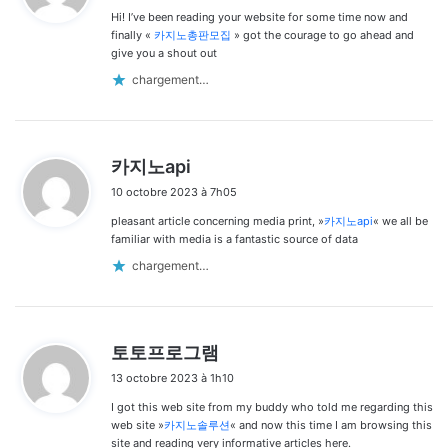
Hi! I’ve been reading your website for some time now and
:
finally «
카지노총판모집
» got the courage to go ahead and
give you a shout out
chargement…
d
카지노api
i
10 octobre 2023 à 7h05
t
pleasant article concerning media print, »
카지노api
« we all be
:
familiar with media is a fantastic source of data
chargement…
d
토토프로그램
i
13 octobre 2023 à 1h10
t
I got this web site from my buddy who told me regarding this
:
web site »
카지노솔루션
« and now this time I am browsing this
site and reading very informative articles here.