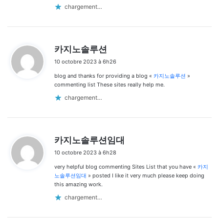
chargement…
d
카지노솔루션
i
10 octobre 2023 à 6h26
t
blog and thanks for providing a blog «
카지노솔루션
»
:
commenting list These sites really help me.
chargement…
d
카지노솔루션임대
i
10 octobre 2023 à 6h28
t
very helpful blog commenting Sites List that you have «
카지
:
노솔루션임대
» posted I like it very much please keep doing
this amazing work.
chargement…