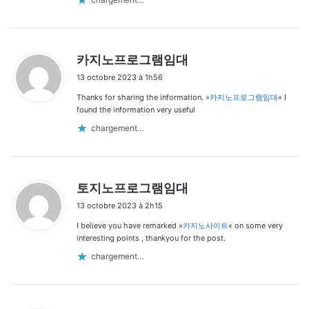
d
카지노프로그램임대
i
13 octobre 2023 à 1h56
t
Thanks for sharing the information. »
카지노프로그램임대
« I
:
found the information very useful
chargement…
d
토지노프로그램임대
i
13 octobre 2023 à 2h15
t
I believe you have remarked »
카지노사이트
« on some very
:
interesting points , thankyou for the post.
chargement…