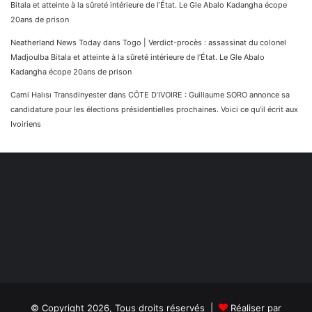
Bitala et atteinte à la sûreté intérieure de l’État. Le Gle Abalo Kadangha écope
20ans de prison
Neatherland News Today
dans
Togo | Verdict-procès : assassinat du colonel
Madjoulba Bitala et atteinte à la sûreté intérieure de l’État. Le Gle Abalo
Kadangha écope 20ans de prison
Cami Halısı Transdinyester
dans
CÔTE D’IVOIRE : Guillaume SORO annonce sa
candidature pour les élections présidentielles prochaines. Voici ce qu’il écrit aux
Ivoiriens
© Copyright 2026, Tous droits réservés |
Réaliser par