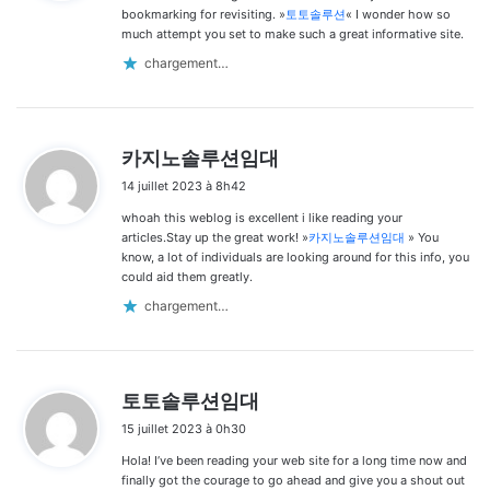
:
bookmarking for revisiting. »
토토솔루션
« I wonder how so
much attempt you set to make such a great informative site.
chargement…
d
카지노솔루션임대
i
14 juillet 2023 à 8h42
t
whoah this weblog is excellent i like reading your
:
articles.Stay up the great work! »
카지노솔루션임대
» You
know, a lot of individuals are looking around for this info, you
could aid them greatly.
chargement…
d
토토솔루션임대
i
15 juillet 2023 à 0h30
t
Hola! I’ve been reading your web site for a long time now and
:
finally got the courage to go ahead and give you a shout out