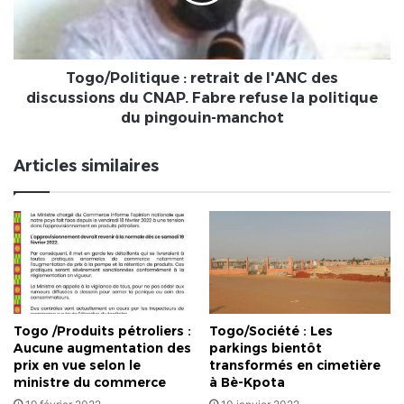
des
discussions
du
CNAP.
Fabre
Togo/Politique : retrait de l'ANC des
refuse
discussions du CNAP. Fabre refuse la politique
la
du pingouin-manchot
politique
du
Articles similaires
pingouin-
manchot
Togo /Produits pétroliers :
Togo/Société : Les
Aucune augmentation des
parkings bientôt
prix en vue selon le
transformés en cimetière
ministre du commerce
à Bè-Kpota