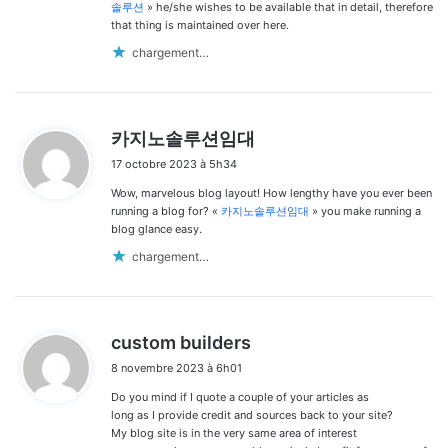
:
솔루션
» he/she wishes to be available that in detail, therefore
that thing is maintained over here.
chargement…
d
카지노솔루션임대
i
17 octobre 2023 à 5h34
t
Wow, marvelous blog layout! How lengthy have you ever been
:
running a blog for? «
카지노솔루션임대
» you make running a
blog glance easy.
chargement…
d
custom builders
i
8 novembre 2023 à 6h01
t
Do you mind if I quote a couple of your articles as
:
long as I provide credit and sources back to your site?
My blog site is in the very same area of interest