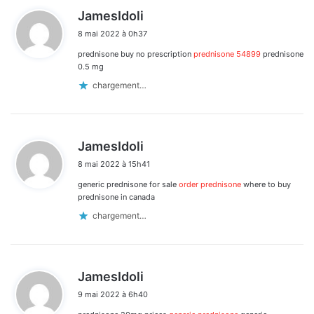
d
JamesIdoli
i
8 mai 2022 à 0h37
t
prednisone buy no prescription
prednisone 54899
prednisone
:
0.5 mg
chargement…
d
JamesIdoli
i
8 mai 2022 à 15h41
t
generic prednisone for sale
order prednisone
where to buy
:
prednisone in canada
chargement…
d
JamesIdoli
i
9 mai 2022 à 6h40
t