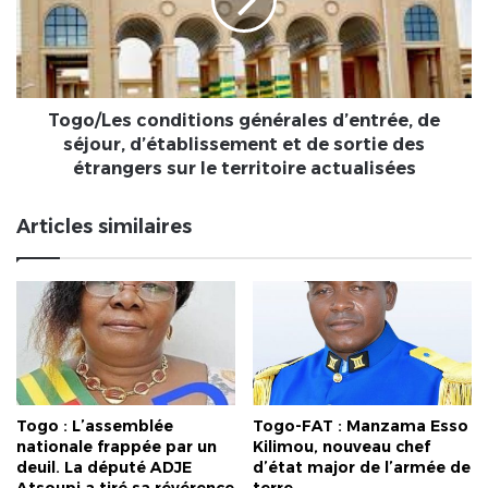
de
séjour,
d’établissement
et
de
sortie
Togo/Les conditions générales d’entrée, de
des
séjour, d’établissement et de sortie des
étrangers
étrangers sur le territoire actualisées
sur
le
Articles similaires
territoire
actualisées
Togo : L’assemblée
Togo-FAT : Manzama Esso
nationale frappée par un
Kilimou, nouveau chef
deuil. La député ADJE
d’état major de l’armée de
Atsoupi a tiré sa révérence
terre