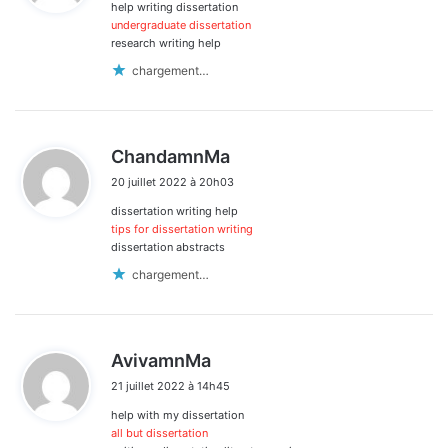
help writing dissertation
:
undergraduate dissertation
research writing help
chargement…
d
ChandamnMa
i
20 juillet 2022 à 20h03
t
dissertation writing help
:
tips for dissertation writing
dissertation abstracts
chargement…
d
AvivamnMa
i
21 juillet 2022 à 14h45
t
help with my dissertation
:
all but dissertation