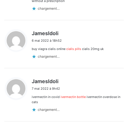
without a prescription
chargement…
d
JamesIdoli
i
6 mai 2022 à 18h52
t
buy viagra cialis online
cialis pills
cialis 20mg uk
:
chargement…
d
JamesIdoli
i
7 mai 2022 à 9h42
t
ivermectin in covid
ivermectin bottle
ivermectin overdose in
:
cats
chargement…