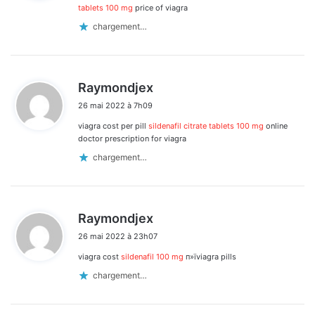
:
tablets 100 mg
price of viagra
chargement…
d
Raymondjex
i
26 mai 2022 à 7h09
t
viagra cost per pill
sildenafil citrate tablets 100 mg
online
:
doctor prescription for viagra
chargement…
d
Raymondjex
i
26 mai 2022 à 23h07
t
viagra cost
sildenafil 100 mg
п»їviagra pills
:
chargement…