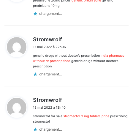
prednisone 20mg prices
generic prednisone
generic
:
prednisone 10mg
chargement…
d
Stromwrolf
i
17 mai 2022 à 22h06
t
generic drugs without doctor’s prescription
india pharmacy
:
without dr prescriptions
generic drugs without doctor’s
prescription
chargement…
d
Stromwrolf
i
18 mai 2022 à 13h40
t
stromectol for sale
stromectol 3 mg tablets price
prescribing
:
stromectol
chargement…