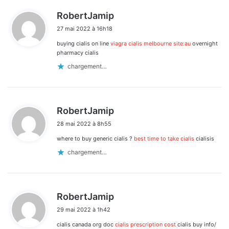
d
RobertJamip
i
27 mai 2022 à 16h18
t
buying cialis on line
viagra cialis melbourne site:au
overnight
:
pharmacy cialis
chargement…
d
RobertJamip
i
28 mai 2022 à 8h55
t
where to buy generic cialis ?
best time to take cialis
cialisis
:
chargement…
d
RobertJamip
i
29 mai 2022 à 1h42
t
cialis canada org doc
cialis prescription cost
cialis buy info/