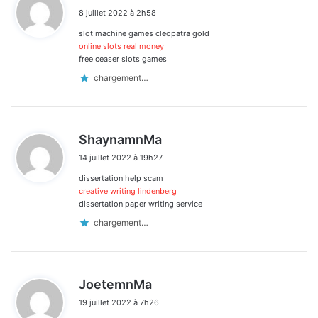
i
8 juillet 2022 à 2h58
t
slot machine games cleopatra gold
:
online slots real money
free ceaser slots games
chargement…
d
ShaynamnMa
i
14 juillet 2022 à 19h27
t
dissertation help scam
:
creative writing lindenberg
dissertation paper writing service
chargement…
d
JoetemnMa
i
19 juillet 2022 à 7h26
t