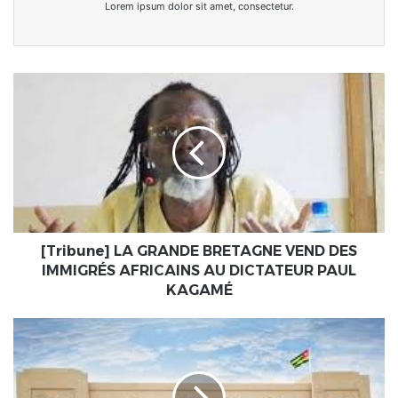
Lorem ipsum dolor sit amet, consectetur.
[Tribune]
LA
GRANDE
BRETAGNE
VEND
DES
IMMIGRÉS
AFRICAINS
AU
DICTATEUR
[Tribune] LA GRANDE BRETAGNE VEND DES
PAUL
IMMIGRÉS AFRICAINS AU DICTATEUR PAUL
KAGAMÉ
KAGAMÉ
Togo/Les
conditions
générales
d’entrée,