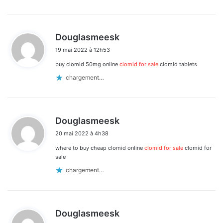
d
Douglasmeesk
i
19 mai 2022 à 12h53
t
buy clomid 50mg online
clomid for sale
clomid tablets
:
chargement…
d
Douglasmeesk
i
20 mai 2022 à 4h38
t
where to buy cheap clomid online
clomid for sale
clomid for
:
sale
chargement…
d
Douglasmeesk
i