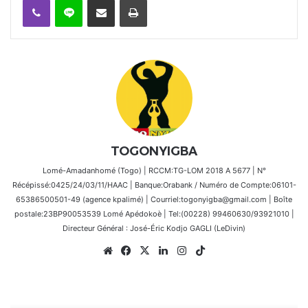
TOGONYIGBA
Lomé-Amadanhomé (Togo) | RCCM:TG-LOM 2018 A 5677 | N°
Récépissé:0425/24/03/11/HAAC | Banque:Orabank / Numéro de Compte:06101-
65386500501-49 (agence kpalimé) | Courriel:togonyigba@gmail.com | Boîte
postale:23BP90053539 Lomé Apédokoè | Tel:(00228) 99460630/93921010 |
Directeur Général : José-Éric Kodjo GAGLI (LeDivin)
Website
Facebook
X
Linkedin
Instagram
TikTok