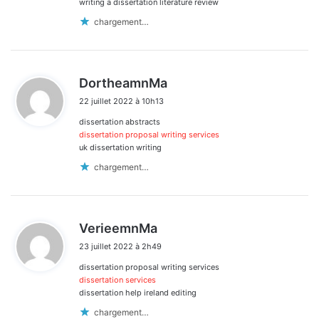
writing a dissertation literature review
chargement…
d
DortheamnMa
i
22 juillet 2022 à 10h13
t
dissertation abstracts
:
dissertation proposal writing services
uk dissertation writing
chargement…
d
VerieemnMa
i
23 juillet 2022 à 2h49
t
dissertation proposal writing services
:
dissertation services
dissertation help ireland editing
chargement…