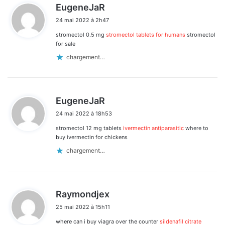
d
EugeneJaR
i
24 mai 2022 à 2h47
t
stromectol 0.5 mg
stromectol tablets for humans
stromectol
:
for sale
chargement…
d
EugeneJaR
i
24 mai 2022 à 18h53
t
stromectol 12 mg tablets
ivermectin antiparasitic
where to
:
buy ivermectin for chickens
chargement…
d
Raymondjex
i
25 mai 2022 à 15h11
t
where can i buy viagra over the counter
sildenafil citrate