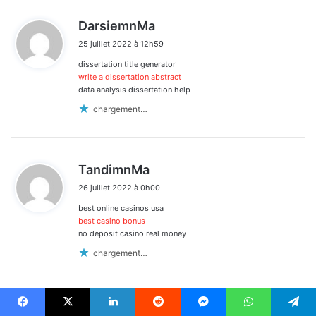
d
DarsiemnMa
i
25 juillet 2022 à 12h59
t
dissertation title generator
:
write a dissertation abstract
data analysis dissertation help
chargement…
d
TandimnMa
i
26 juillet 2022 à 0h00
t
best online casinos usa
:
best casino bonus
no deposit casino real money
chargement…
d
MabellemnMa
Facebook
X
Linkedin
Reddit
Messenger
WhatsApp
Telegram