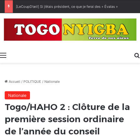
[LeCoupD’œil] Si j’étais président, ce que je ferai des « Évalas »
Menu
Accueil
/
POLITIQUE
/
Nationale
Nationale
Togo/HAHO 2 : Clôture de la
première session ordinaire
de l’année du conseil