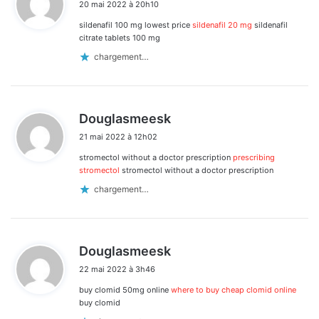
20 mai 2022 à 20h10
t
sildenafil 100 mg lowest price
sildenafil 20 mg
sildenafil
:
citrate tablets 100 mg
chargement…
d
Douglasmeesk
i
21 mai 2022 à 12h02
t
stromectol without a doctor prescription
prescribing
:
stromectol
stromectol without a doctor prescription
chargement…
d
Douglasmeesk
i
22 mai 2022 à 3h46
t
buy clomid 50mg online
where to buy cheap clomid online
:
buy clomid