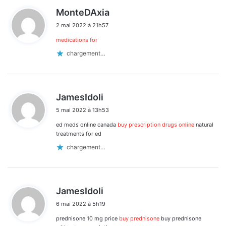
d
MonteDAxia
dans
i
2 mai 2022 à 21h57
t
les
medications for
:
commentaires
chargement…
d
JamesIdoli
i
5 mai 2022 à 13h53
t
ed meds online canada
buy prescription drugs online
natural
:
treatments for ed
chargement…
d
JamesIdoli
i
6 mai 2022 à 5h19
t
prednisone 10 mg price
buy prednisone
buy prednisone
: