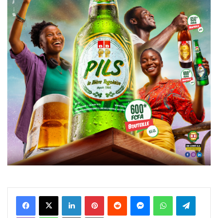
Facebook
X
Linkedin
Pinterest
Reddit
Messenger
WhatsApp
Telegra
Viber
Ligne
Partager par email
Imprimer