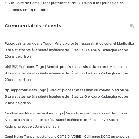
21e Foire de Lomé : Tarif préférentiel de -70 % pour les jeunes et les
femmes entrepreneures
Commentaires récents
Pupuk cair terbaik
dans
Togo | Verdict-procès : assassinat du colonel Madjoulba
Bitala et atteinte à la sûreté intérieure de l’État. Le Gle Abalo Kadangha écope
20ans de prison
国債残高 現在
dans
Togo | Verdict-procès : assassinat du colonel Madjoulba
Bitala et atteinte à la sûreté intérieure de l’État. Le Gle Abalo Kadangha écope
20ans de prison
rtp sapporo88
dans
Togo | Verdict-procès : assassinat du colonel Madjoulba
Bitala et atteinte à la sûreté intérieure de l’État. Le Gle Abalo Kadangha écope
20ans de prison
Neatherland News Today
dans
Togo | Verdict-procès : assassinat du colonel
Madjoulba Bitala et atteinte à la sûreté intérieure de l’État. Le Gle Abalo
Kadangha écope 20ans de prison
Cami Halısı Transdinyester
dans
CÔTE D’IVOIRE : Guillaume SORO annonce sa