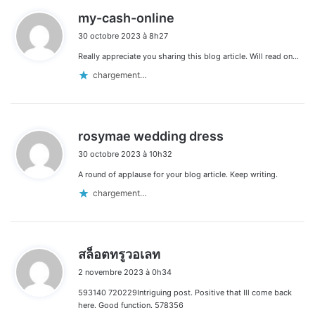
d
my-cash-online
i
30 octobre 2023 à 8h27
t
Really appreciate you sharing this blog article. Will read on…
:
chargement…
d
rosymae wedding dress
i
30 octobre 2023 à 10h32
t
A round of applause for your blog article. Keep writing.
:
chargement…
d
สล็อตทรูวอเลท
i
2 novembre 2023 à 0h34
t
593140 720229Intriguing post. Positive that Ill come back
:
here. Good function. 578356