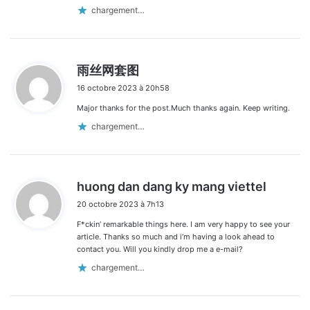
:
chargement…
d
雨丝网套图
i
16 octobre 2023 à 20h58
t
Major thanks for the post.Much thanks again. Keep writing.
:
chargement…
d
huong dan dang ky mang viettel
i
20 octobre 2023 à 7h13
t
F*ckin’ remarkable things here. I am very happy to see your
:
article. Thanks so much and i’m having a look ahead to
contact you. Will you kindly drop me a e-mail?
chargement…