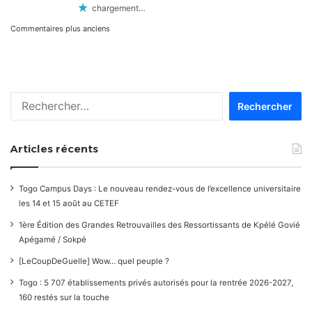
chargement…
Navigation
Commentaires plus anciens
dans
les
Rechercher :
commentaires
Articles récents
Togo Campus Days : Le nouveau rendez-vous de l’excellence universitaire
les 14 et 15 août au CETEF
1ère Édition des Grandes Retrouvailles des Ressortissants de Kpélé Govié
Apégamé / Sokpé
[LeCoupDeGuelle] Wow… quel peuple ?
Togo : 5 707 établissements privés autorisés pour la rentrée 2026-2027,
160 restés sur la touche