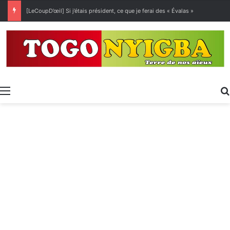
[LeCoupD’œil] Si j’étais président, ce que je ferai des « Évalas »
Menu