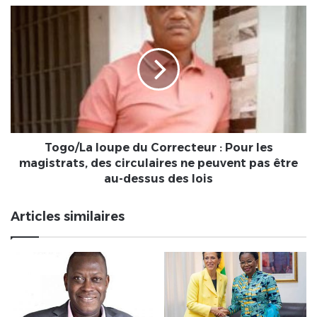
leadership
Togo/La
et
loupe
la
du
gestion
Correcteur
des
:
micros
Pour
entreprises
les
magistrats,
des
circulaires
Togo/La loupe du Correcteur : Pour les
ne
magistrats, des circulaires ne peuvent pas être
peuvent
au-dessus des lois
pas
être
Articles similaires
au-
dessus
des
lois