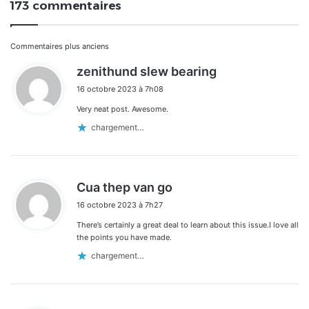
173 commentaires
Navigation
Commentaires plus anciens
d
zenithund slew bearing
dans
i
16 octobre 2023 à 7h08
t
les
Very neat post. Awesome.
:
commentaires
chargement…
d
Cua thep van go
i
16 octobre 2023 à 7h27
t
There’s certainly a great deal to learn about this issue.I love all
:
the points you have made.
chargement…