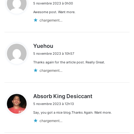
5 novembre 2023 à 0h00
t
Awesome post. Want more.
:
chargement…
d
Yuehou
i
5 novembre 2023 à 10h57
t
Thanks again for the article post. Really Great.
:
chargement…
d
Absorb King Desiccant
i
5 novembre 2023 à 12h13
t
Say, you got a nice blog.Thanks Again. Want more.
:
chargement…