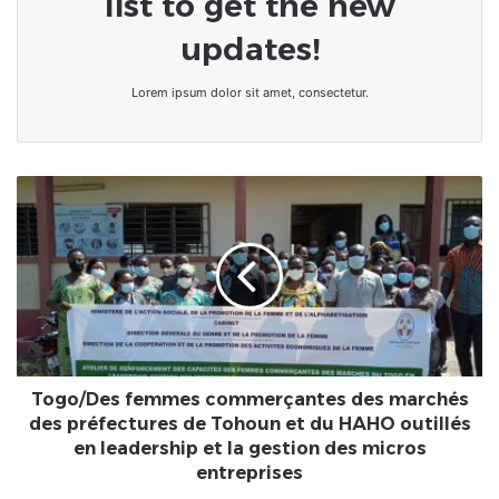
list to get the new
updates!
Lorem ipsum dolor sit amet, consectetur.
Togo/Des
femmes
commerçantes
des
marchés
des
préfectures
de
Tohoun
et
Togo/Des femmes commerçantes des marchés
du
des préfectures de Tohoun et du HAHO outillés
HAHO
en leadership et la gestion des micros
outillés
entreprises
en