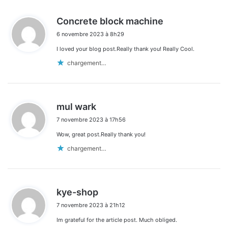
d
Concrete block machine
i
6 novembre 2023 à 8h29
t
I loved your blog post.Really thank you! Really Cool.
:
chargement…
d
mul wark
i
7 novembre 2023 à 17h56
t
Wow, great post.Really thank you!
:
chargement…
d
kye-shop
i
7 novembre 2023 à 21h12
t
Im grateful for the article post. Much obliged.
: