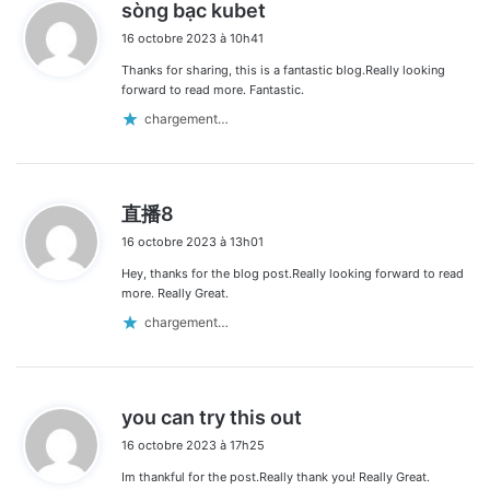
d
sòng bạc kubet
i
16 octobre 2023 à 10h41
t
Thanks for sharing, this is a fantastic blog.Really looking
:
forward to read more. Fantastic.
chargement…
d
直播8
i
16 octobre 2023 à 13h01
t
Hey, thanks for the blog post.Really looking forward to read
:
more. Really Great.
chargement…
d
you can try this out
i
16 octobre 2023 à 17h25
t
Im thankful for the post.Really thank you! Really Great.