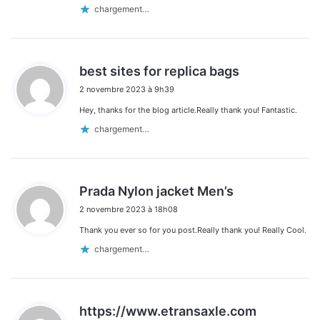
chargement…
d
best sites for replica bags
i
2 novembre 2023 à 9h39
t
Hey, thanks for the blog article.Really thank you! Fantastic.
:
chargement…
d
Prada Nylon jacket Men’s
i
2 novembre 2023 à 18h08
t
Thank you ever so for you post.Really thank you! Really Cool.
:
chargement…
d
https://www.etransaxle.com
i