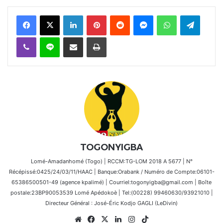
Facebook
X
Linkedin
Pinterest
Reddit
Messenger
WhatsApp
Telegra
Viber
Ligne
Partager par email
Imprimer
TOGONYIGBA
Lomé-Amadanhomé (Togo) | RCCM:TG-LOM 2018 A 5677 | N°
Récépissé:0425/24/03/11/HAAC | Banque:Orabank / Numéro de Compte:06101-
65386500501-49 (agence kpalimé) | Courriel:togonyigba@gmail.com | Boîte
postale:23BP90053539 Lomé Apédokoè | Tel:(00228) 99460630/93921010 |
Directeur Général : José-Éric Kodjo GAGLI (LeDivin)
Website
Facebook
X
Linkedin
Instagram
TikTok