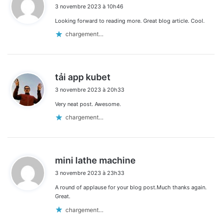
3 novembre 2023 à 10h46
t
Looking forward to reading more. Great blog article. Cool.
:
chargement…
d
tải app kubet
i
3 novembre 2023 à 20h33
t
Very neat post. Awesome.
:
chargement…
d
mini lathe machine
i
3 novembre 2023 à 23h33
t
A round of applause for your blog post.Much thanks again.
:
Great.
chargement…