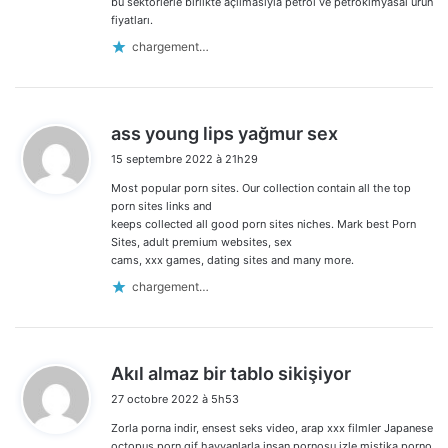
bu sektörlerle birlikte açılmasıyla petrol ve petrokimyasal ürün
fiyatları.
chargement…
d
ass young lips yağmur sex
i
15 septembre 2022 à 21h29
t
Most popular porn sites. Our collection contain all the top
:
porn sites links and
keeps collected all good porn sites niches. Mark best Porn
Sites, adult premium websites, sex
cams, xxx games, dating sites and many more.
chargement…
d
Akıl almaz bir tablo sikişiyor
i
27 octobre 2022 à 5h53
t
Zorla porna indir, ensest seks video, arap xxx filmler Japanese
:
octopus porn gif hayvanlarla insan pornosu izle mistika porno