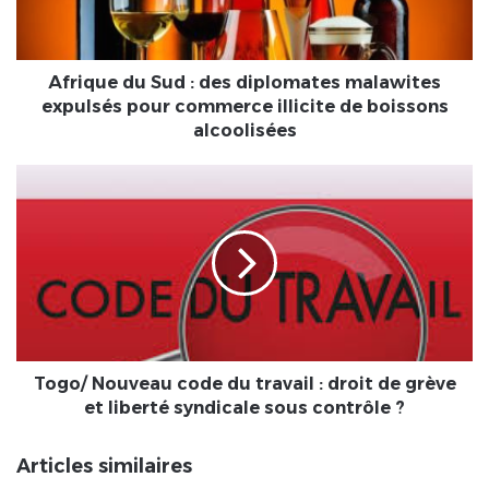
malawites
expulsés
pour
commerce
Afrique du Sud : des diplomates malawites
illicite
expulsés pour commerce illicite de boissons
de
alcoolisées
boissons
alcoolisées
Togo/
Nouveau
code
du
travail
:
droit
de
grève
et
Togo/ Nouveau code du travail : droit de grève
liberté
et liberté syndicale sous contrôle ?
syndicale
sous
Articles similaires
contrôle