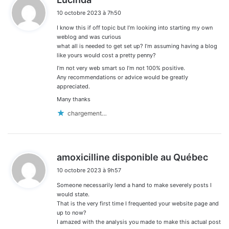
i
10 octobre 2023 à 7h50
t
I know this if off topic but I’m looking into starting my own
:
weblog and was curious
what all is needed to get set up? I’m assuming having a blog
like yours would cost a pretty penny?
I’m not very web smart so I’m not 100% positive.
Any recommendations or advice would be greatly
appreciated.
Many thanks
chargement…
d
amoxicilline disponible au Québec
i
10 octobre 2023 à 9h57
t
Someone necessarily lend a hand to make severely posts I
:
would state.
That is the very first time I frequented your website page and
up to now?
I amazed with the analysis you made to make this actual post