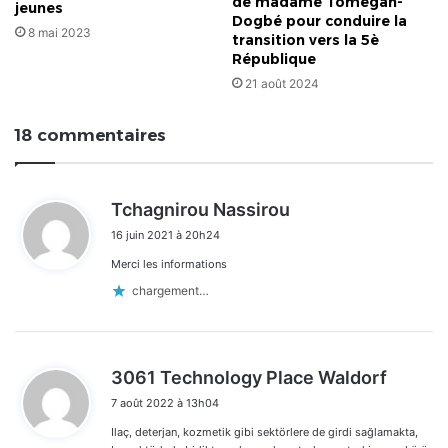
de madame Tomégah-
jeunes
Dogbé pour conduire la
8 mai 2023
transition vers la 5è
République
21 août 2024
18 commentaires
d
Tchagnirou Nassirou
i
16 juin 2021 à 20h24
t
Merci les informations
:
chargement…
d
3061 Technology Place Waldorf
i
7 août 2022 à 13h04
t
Ilaç, deterjan, kozmetik gibi sektörlere de girdi sağlamakta,
: