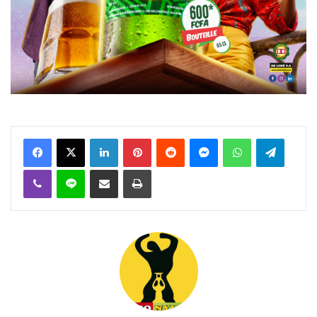
Facebook
X
Linkedin
Pinterest
Reddit
Messenger
WhatsApp
Telegra
Viber
Ligne
Partager par email
Imprimer