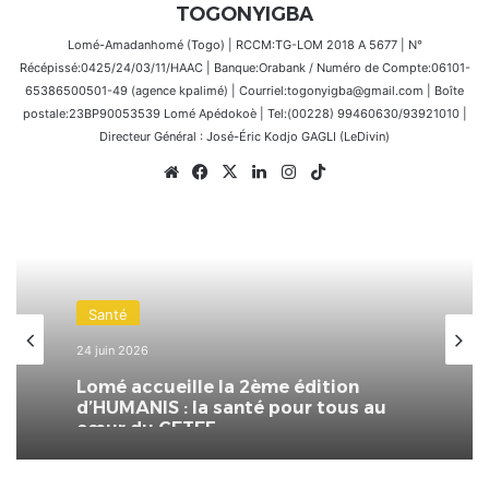
TOGONYIGBA
Lomé-Amadanhomé (Togo) | RCCM:TG-LOM 2018 A 5677 | N°
Récépissé:0425/24/03/11/HAAC | Banque:Orabank / Numéro de Compte:06101-
65386500501-49 (agence kpalimé) | Courriel:togonyigba@gmail.com | Boîte
postale:23BP90053539 Lomé Apédokoè | Tel:(00228) 99460630/93921010 |
Directeur Général : José-Éric Kodjo GAGLI (LeDivin)
Website
Facebook
X
Linkedin
Instagram
TikTok
Santé
24 juin 2026
Lomé accueille la 2ème édition
d’HUMANIS : la santé pour tous au
cœur du CETEF