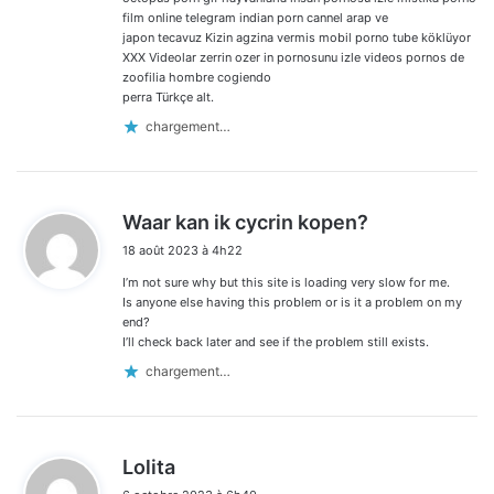
film online telegram indian porn cannel arap ve
japon tecavuz Kizin agzina vermis mobil porno tube köklüyor
XXX Videolar zerrin ozer in pornosunu izle videos pornos de
zoofilia hombre cogiendo
perra Türkçe alt.
chargement…
d
Waar kan ik cycrin kopen?
i
18 août 2023 à 4h22
t
I’m not sure why but this site is loading very slow for me.
:
Is anyone else having this problem or is it a problem on my
end?
I’ll check back later and see if the problem still exists.
chargement…
d
Lolita
i