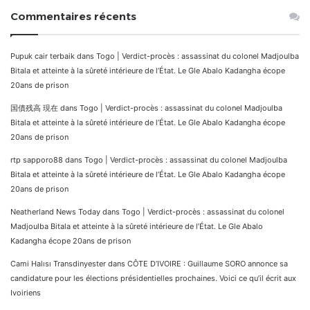
Commentaires récents
Pupuk cair terbaik
dans
Togo | Verdict-procès : assassinat du colonel Madjoulba
Bitala et atteinte à la sûreté intérieure de l’État. Le Gle Abalo Kadangha écope
20ans de prison
国債残高 現在
dans
Togo | Verdict-procès : assassinat du colonel Madjoulba
Bitala et atteinte à la sûreté intérieure de l’État. Le Gle Abalo Kadangha écope
20ans de prison
rtp sapporo88
dans
Togo | Verdict-procès : assassinat du colonel Madjoulba
Bitala et atteinte à la sûreté intérieure de l’État. Le Gle Abalo Kadangha écope
20ans de prison
Neatherland News Today
dans
Togo | Verdict-procès : assassinat du colonel
Madjoulba Bitala et atteinte à la sûreté intérieure de l’État. Le Gle Abalo
Kadangha écope 20ans de prison
Cami Halısı Transdinyester
dans
CÔTE D’IVOIRE : Guillaume SORO annonce sa
candidature pour les élections présidentielles prochaines. Voici ce qu’il écrit aux
Ivoiriens