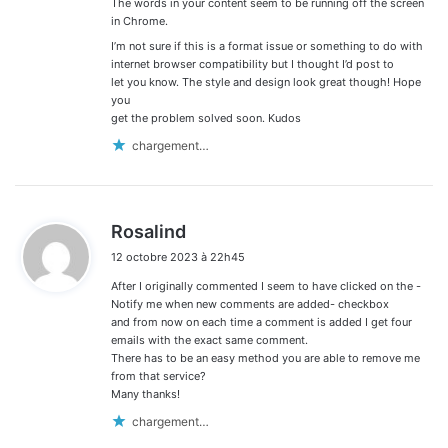
The words in your content seem to be running off the screen
in Chrome.
I’m not sure if this is a format issue or something to do with
internet browser compatibility but I thought I’d post to
let you know. The style and design look great though! Hope
you
get the problem solved soon. Kudos
chargement…
d
Rosalind
i
12 octobre 2023 à 22h45
t
After I originally commented I seem to have clicked on the -
:
Notify me when new comments are added- checkbox
and from now on each time a comment is added I get four
emails with the exact same comment.
There has to be an easy method you are able to remove me
from that service?
Many thanks!
chargement…