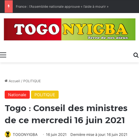
[LeCoupD’œil] Le chassé-croisé entre vacanciers de juillet et d’août a commencé.
Menu
Accueil
/
POLITIQUE
Nationale
POLITIQUE
Togo : Conseil des ministres
de ce mercredi 16 juin 2021
TOGONYIGBA
16 juin 2021
Dernière mise à jour: 16 juin 2021