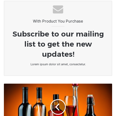
With Product You Purchase
Subscribe to our mailing
list to get the new
updates!
Lorem ipsum dolor sit amet, consectetur.
Afrique
du
Sud
:
des
diplomates