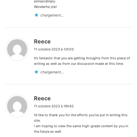
extraordinary.
Wonderful job!
chargement…
d
Reece
i
11 octobre 2023 à 12h03
t
It’s fantastic that you are getting thoughts from this piece of
:
writing as well as from our discussion made at this time.
chargement…
d
Reece
i
11 octobre 2023 à 19h42
t
I’d like to thank you for the efforts you’ve put in writing this
:
site.
I am hoping to view the same high-grade content by you in
the future as well.