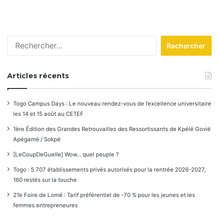
Rechercher :
Articles récents
Togo Campus Days : Le nouveau rendez-vous de l’excellence universitaire
les 14 et 15 août au CETEF
1ère Édition des Grandes Retrouvailles des Ressortissants de Kpélé Govié
Apégamé / Sokpé
[LeCoupDeGuelle] Wow… quel peuple ?
Togo : 5 707 établissements privés autorisés pour la rentrée 2026-2027,
160 restés sur la touche
21e Foire de Lomé : Tarif préférentiel de -70 % pour les jeunes et les
femmes entrepreneures