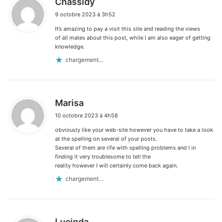
Chassidy
i
9 octobre 2023 à 3h52
t
It’s amazing to pay a visit this site and reading the views
:
of all mates about this post, while I am also eager of getting
knowledge.
chargement…
d
Marisa
i
10 octobre 2023 à 4h58
t
obviously like your web-site however you have to take a look
:
at the spelling on several of your posts.
Several of them are rife with spelling problems and I in
finding it very troublesome to tell the
reality however I will certainly come back again.
chargement…
d
Lucinda