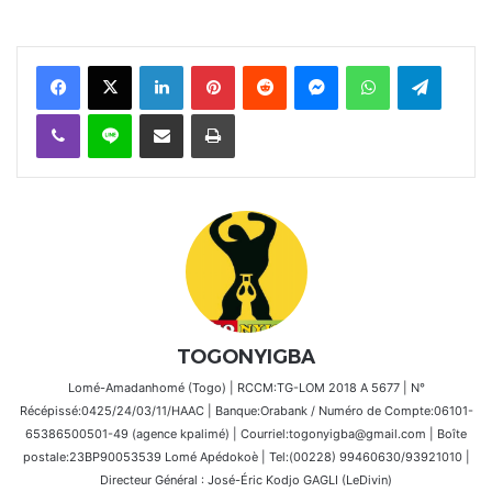
Facebook
X
Linkedin
Pinterest
Reddit
Messenger
WhatsApp
Telegra
Viber
Ligne
Partager par email
Imprimer
TOGONYIGBA
Lomé-Amadanhomé (Togo) | RCCM:TG-LOM 2018 A 5677 | N°
Récépissé:0425/24/03/11/HAAC | Banque:Orabank / Numéro de Compte:06101-
65386500501-49 (agence kpalimé) | Courriel:togonyigba@gmail.com | Boîte
postale:23BP90053539 Lomé Apédokoè | Tel:(00228) 99460630/93921010 |
Directeur Général : José-Éric Kodjo GAGLI (LeDivin)