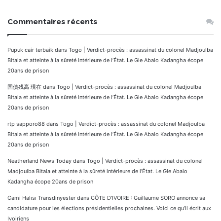
Commentaires récents
Pupuk cair terbaik
dans
Togo | Verdict-procès : assassinat du colonel Madjoulba
Bitala et atteinte à la sûreté intérieure de l’État. Le Gle Abalo Kadangha écope
20ans de prison
国債残高 現在
dans
Togo | Verdict-procès : assassinat du colonel Madjoulba
Bitala et atteinte à la sûreté intérieure de l’État. Le Gle Abalo Kadangha écope
20ans de prison
rtp sapporo88
dans
Togo | Verdict-procès : assassinat du colonel Madjoulba
Bitala et atteinte à la sûreté intérieure de l’État. Le Gle Abalo Kadangha écope
20ans de prison
Neatherland News Today
dans
Togo | Verdict-procès : assassinat du colonel
Madjoulba Bitala et atteinte à la sûreté intérieure de l’État. Le Gle Abalo
Kadangha écope 20ans de prison
Cami Halısı Transdinyester
dans
CÔTE D’IVOIRE : Guillaume SORO annonce sa
candidature pour les élections présidentielles prochaines. Voici ce qu’il écrit aux
Ivoiriens