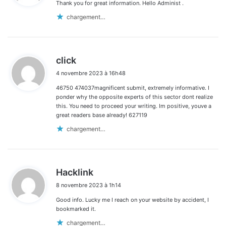
Thank you for great information. Hello Administ .
:
chargement…
d
click
i
4 novembre 2023 à 16h48
t
46750 474037magnificent submit, extremely informative. I
:
ponder why the opposite experts of this sector dont realize
this. You need to proceed your writing. Im positive, youve a
great readers base already! 627119
chargement…
d
Hacklink
i
8 novembre 2023 à 1h14
t
Good info. Lucky me I reach on your website by accident, I
:
bookmarked it.
chargement…