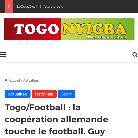
[LeCoupD’œil] Si j’étais président, ce que je ferai des « Évalas »
Menu
Accueil
/
Actualités
Actualités
Nationale
Sport
Togo/Football : la
coopération allemande
touche le football. Guy