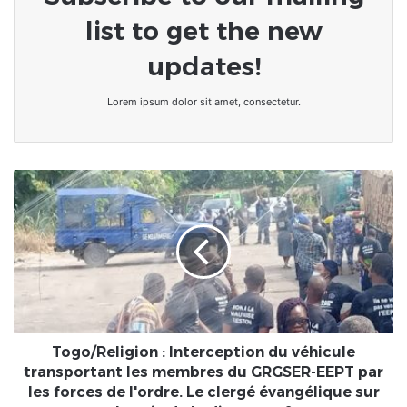
list to get the new
updates!
Lorem ipsum dolor sit amet, consectetur.
Togo/Religion
:
Interception
du
véhicule
transportant
les
membres
du
GRGSER-
Togo/Religion : Interception du véhicule
EEPT
transportant les membres du GRGSER-EEPT par
par
les forces de l'ordre. Le clergé évangélique sur