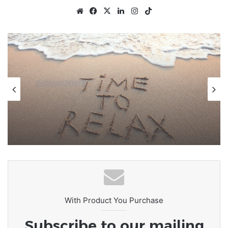
Website
Facebook
X
Linkedin
Instagram
TikTok
Actualités
il y a 3 semaines
[LeCoupD’œil] Le chassé-croisé
entre vacanciers de juillet et d’août
a commencé.
With Product You Purchase
Subscribe to our mailing