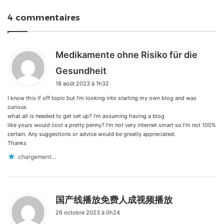
4 commentaires
Medikamente ohne Risiko für die
d
Gesundheit
i
18 août 2023 à 1h32
t
I know this if off topic but I’m looking into starting my own blog and was
:
curious
what all is needed to get set up? I’m assuming having a blog
like yours would cost a pretty penny? I’m not very internet smart so I’m not 100%
certain. Any suggestions or advice would be greatly appreciated.
Thanks
chargement…
d
国产线播放免费人成视频播放
i
26 octobre 2023 à 0h24
t