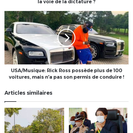
les
la voie de la dictature ?
forces
de
USA/Musique:
l'ordre.
Rick
Le
Ross
clergé
possède
évangélique
plus
sur
de
la
100
voie
voitures,
de
mais
la
n'a
USA/Musique: Rick Ross possède plus de 100
dictature
pas
voitures, mais n'a pas son permis de conduire !
?
son
permis
Articles similaires
de
conduire
!