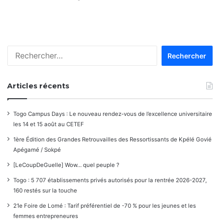
Rechercher :
Articles récents
Togo Campus Days : Le nouveau rendez-vous de l’excellence universitaire
les 14 et 15 août au CETEF
1ère Édition des Grandes Retrouvailles des Ressortissants de Kpélé Govié
Apégamé / Sokpé
[LeCoupDeGuelle] Wow… quel peuple ?
Togo : 5 707 établissements privés autorisés pour la rentrée 2026-2027,
160 restés sur la touche
21e Foire de Lomé : Tarif préférentiel de -70 % pour les jeunes et les
femmes entrepreneures