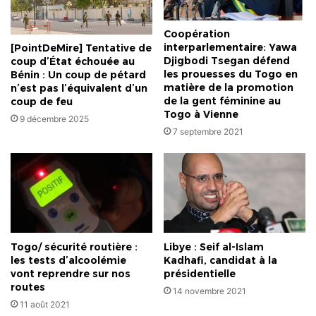
Coopération
interparlementaire: Yawa
[PointDeMire] Tentative de
Djigbodi Tsegan défend
coup d’État échouée au
les prouesses du Togo en
Bénin : Un coup de pétard
matière de la promotion
n’est pas l’équivalent d’un
de la gent féminine au
coup de feu
Togo à Vienne
9 décembre 2025
7 septembre 2021
Togo/ sécurité routière :
Libye : Seif al-Islam
les tests d’alcoolémie
Kadhafi, candidat à la
vont reprendre sur nos
présidentielle
routes
14 novembre 2021
11 août 2021