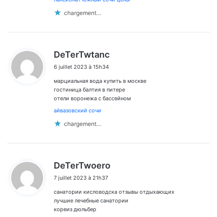
chargement…
d
DeTerTwtanc
i
6 juillet 2023 à 15h34
t
марциальная вода купить в москве
:
гостиница балтия в питере
отели воронежа с бассейном
айвазовский сочи
chargement…
d
DeTerTwoero
i
7 juillet 2023 à 21h37
t
санатории кисловодска отзывы отдыхающих
:
лучшие лечебные санатории
кореиз дюльбер