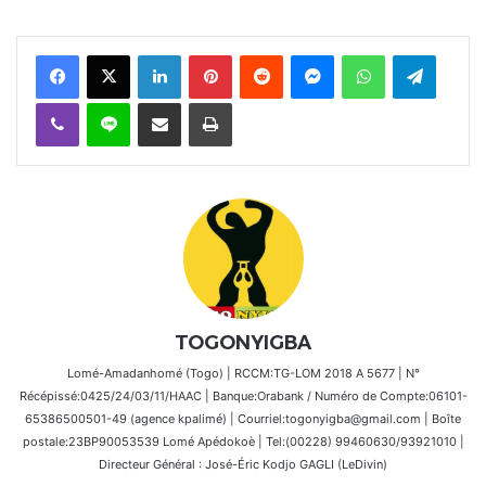
Facebook
X
Linkedin
Pinterest
Reddit
Messenger
WhatsApp
Telegra
Viber
Ligne
Partager par email
Imprimer
TOGONYIGBA
Lomé-Amadanhomé (Togo) | RCCM:TG-LOM 2018 A 5677 | N°
Récépissé:0425/24/03/11/HAAC | Banque:Orabank / Numéro de Compte:06101-
65386500501-49 (agence kpalimé) | Courriel:togonyigba@gmail.com | Boîte
postale:23BP90053539 Lomé Apédokoè | Tel:(00228) 99460630/93921010 |
Directeur Général : José-Éric Kodjo GAGLI (LeDivin)