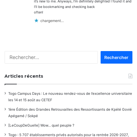
it’s new to me. Anyways, I’m definitely delighted I found it and
I’ll be bookmarking and checking back
often!
chargement…
Rechercher :
Articles récents
Togo Campus Days : Le nouveau rendez-vous de l’excellence universitaire
les 14 et 15 août au CETEF
1ère Édition des Grandes Retrouvailles des Ressortissants de Kpélé Govié
Apégamé / Sokpé
[LeCoupDeGuelle] Wow… quel peuple ?
Togo : 5 707 établissements privés autorisés pour la rentrée 2026-2027,