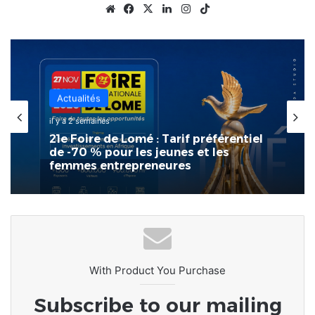
Website
Facebook
X
Linkedin
Instagram
TikTok
Internationale
il y a 3 semaines
France : l’Assemblée nationale
approuve « l’aide à mourir »
With Product You Purchase
Subscribe to our mailing