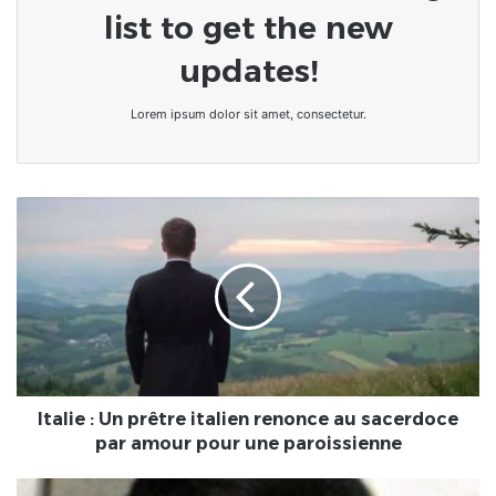
list to get the new
updates!
Lorem ipsum dolor sit amet, consectetur.
Italie
:
Un
prêtre
italien
renonce
au
sacerdoce
par
amour
Italie : Un prêtre italien renonce au sacerdoce
pour
par amour pour une paroissienne
une
paroissienne
FAITS