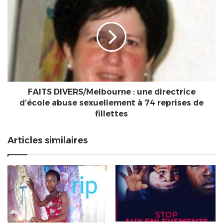
DIVERS/Melbourne
:
une
directrice
d’école
abuse
sexuellement
à
74
FAITS DIVERS/Melbourne : une directrice
reprises
d’école abuse sexuellement à 74 reprises de
de
fillettes
fillettes
Articles similaires