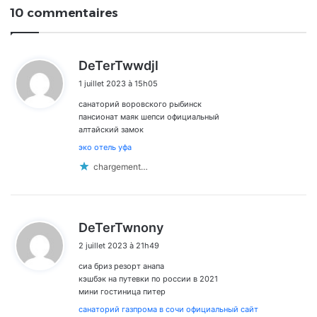
10 commentaires
d
DeTerTwwdjl
i
1 juillet 2023 à 15h05
t
санаторий воровского рыбинск
:
пансионат маяк шепси официальный
алтайский замок
эко отель уфа
chargement…
d
DeTerTwnony
i
2 juillet 2023 à 21h49
t
сиа бриз резорт анапа
:
кэшбэк на путевки по россии в 2021
мини гостиница питер
санаторий газпрома в сочи официальный сайт