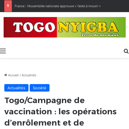
[LeCoupD’œil] Le chassé-croisé entre vacanciers de juillet et d’août a commencé.
Menu
Accueil
/
Actualités
Actualités
Société
Togo/Campagne de
vaccination : les opérations
d’enrôlement et de