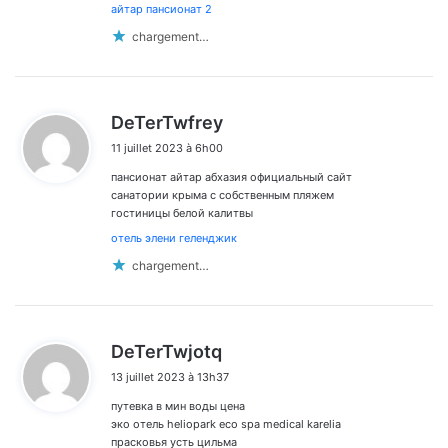
айтар пансионат 2
chargement…
d
DeTerTwfrey
i
11 juillet 2023 à 6h00
t
пансионат айтар абхазия официальный сайт
:
санатории крыма с собственным пляжем
гостиницы белой калитвы
отель элени геленджик
chargement…
d
DeTerTwjotq
i
13 juillet 2023 à 13h37
t
путевка в мин воды цена
:
эко отель heliopark eco spa medical karelia
прасковья усть цильма