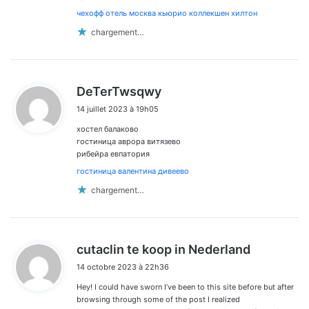
чехофф отель москва кьюрио коллекшен хилтон
chargement…
d
DeTerTwsqwy
i
14 juillet 2023 à 19h05
t
хостел балаково
:
гостиница аврора витязево
рибейра евпатория
гостиница валентина дивеево
chargement…
d
cutaclin te koop in Nederland
i
14 octobre 2023 à 22h36
t
Hey! I could have sworn I’ve been to this site before but after
:
browsing through some of the post I realized