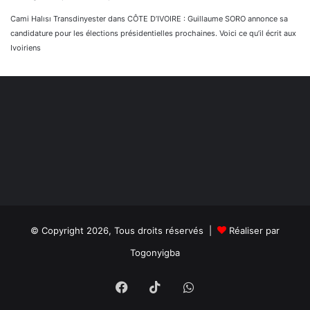
Cami Halısı Transdinyester
dans
CÔTE D’IVOIRE : Guillaume SORO annonce sa
candidature pour les élections présidentielles prochaines. Voici ce qu’il écrit aux
Ivoiriens
© Copyright 2026, Tous droits réservés |
Réaliser par
Togonyigba
Facebook
TikTok
WhatsApp