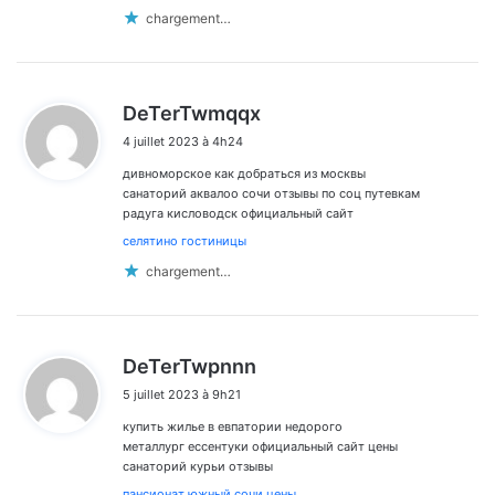
chargement…
d
DeTerTwmqqx
i
4 juillet 2023 à 4h24
t
дивноморское как добраться из москвы
:
санаторий аквалоо сочи отзывы по соц путевкам
радуга кисловодск официальный сайт
селятино гостиницы
chargement…
d
DeTerTwpnnn
i
5 juillet 2023 à 9h21
t
купить жилье в евпатории недорого
:
металлург ессентуки официальный сайт цены
санаторий курьи отзывы
пансионат южный сочи цены