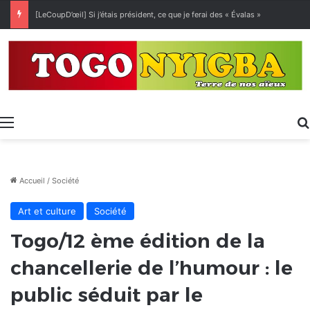
[LeCoupD’œil] Si j’étais président, ce que je ferai des « Évalas »
Menu
Accueil
/
Société
Art et culture
Société
Togo/12 ème édition de la
chancellerie de l’humour : le
public séduit par le