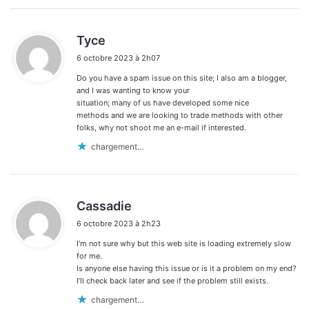
d
Tyce
i
6 octobre 2023 à 2h07
t
Do you have a spam issue on this site; I also am a blogger,
:
and I was wanting to know your
situation; many of us have developed some nice
methods and we are looking to trade methods with other
folks, why not shoot me an e-mail if interested.
chargement…
d
Cassadie
i
6 octobre 2023 à 2h23
t
I’m not sure why but this web site is loading extremely slow
:
for me.
Is anyone else having this issue or is it a problem on my end?
I’ll check back later and see if the problem still exists.
chargement…