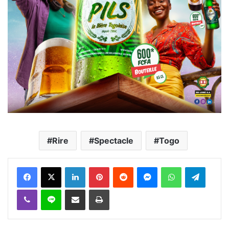
Rire
Spectacle
Togo
Facebook
X
Linkedin
Pinterest
Reddit
Messenger
WhatsApp
Telegra
Viber
Ligne
Partager par email
Imprimer