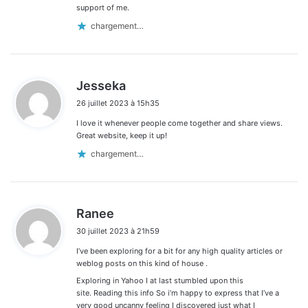
support of me.
chargement…
d
Jesseka
i
26 juillet 2023 à 15h35
t
I love it whenever people come together and share views.
:
Great website, keep it up!
chargement…
d
Ranee
i
30 juillet 2023 à 21h59
t
I’ve been exploring for a bit for any high quality articles or
:
weblog posts on this kind of house .
Exploring in Yahoo I at last stumbled upon this
site. Reading this info So i’m happy to express that I’ve a
very good uncanny feeling I discovered just what I