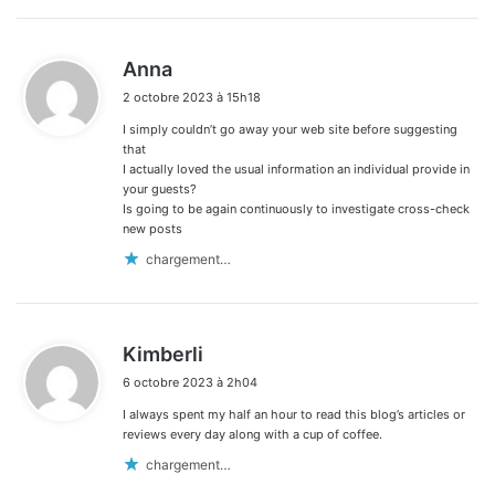
d
Anna
i
2 octobre 2023 à 15h18
t
I simply couldn’t go away your web site before suggesting
:
that
I actually loved the usual information an individual provide in
your guests?
Is going to be again continuously to investigate cross-check
new posts
chargement…
d
Kimberli
i
6 octobre 2023 à 2h04
t
I always spent my half an hour to read this blog’s articles or
:
reviews every day along with a cup of coffee.
chargement…