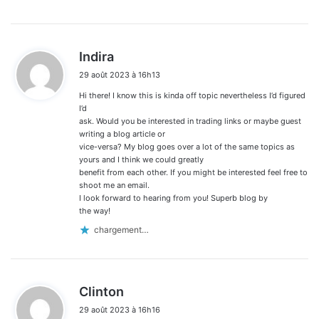
d
Indira
i
29 août 2023 à 16h13
t
Hi there! I know this is kinda off topic nevertheless I’d figured
:
I’d
ask. Would you be interested in trading links or maybe guest
writing a blog article or
vice-versa? My blog goes over a lot of the same topics as
yours and I think we could greatly
benefit from each other. If you might be interested feel free to
shoot me an email.
I look forward to hearing from you! Superb blog by
the way!
chargement…
d
Clinton
i
29 août 2023 à 16h16
t