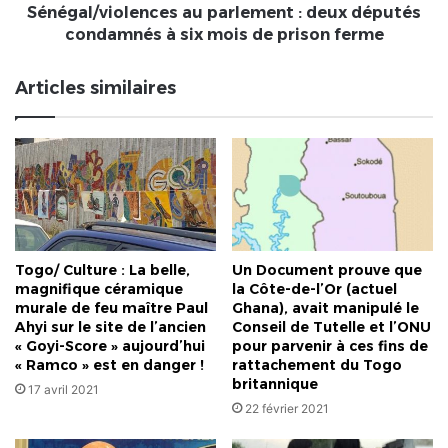
mois
Sénégal/violences au parlement : deux députés
de
condamnés à six mois de prison ferme
prison
ferme
Articles similaires
Togo/ Culture : La belle,
Un Document prouve que
magnifique céramique
la Côte-de-l’Or (actuel
murale de feu maître Paul
Ghana), avait manipulé le
Ahyi sur le site de l’ancien
Conseil de Tutelle et l’ONU
« Goyi-Score » aujourd’hui
pour parvenir à ces fins de
« Ramco » est en danger !
rattachement du Togo
britannique
17 avril 2021
22 février 2021