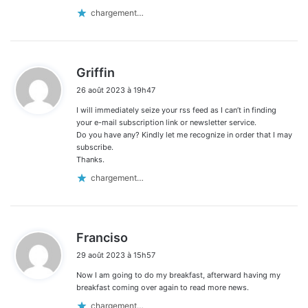
chargement…
d
Griffin
i
26 août 2023 à 19h47
t
I will immediately seize your rss feed as I can’t in finding
:
your e-mail subscription link or newsletter service.
Do you have any? Kindly let me recognize in order that I may
subscribe.
Thanks.
chargement…
d
Franciso
i
29 août 2023 à 15h57
t
Now I am going to do my breakfast, afterward having my
:
breakfast coming over again to read more news.
chargement…