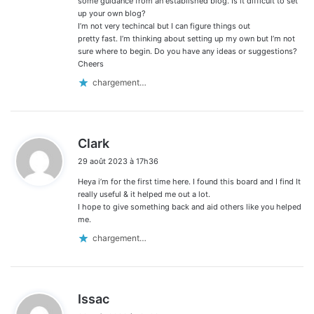
some guidance from an established blog. Is it difficult to set
up your own blog?
I’m not very techincal but I can figure things out
pretty fast. I’m thinking about setting up my own but I’m not
sure where to begin. Do you have any ideas or suggestions?
Cheers
chargement…
d
Clark
i
29 août 2023 à 17h36
t
Heya i’m for the first time here. I found this board and I find It
:
really useful & it helped me out a lot.
I hope to give something back and aid others like you helped
me.
chargement…
d
Issac
i