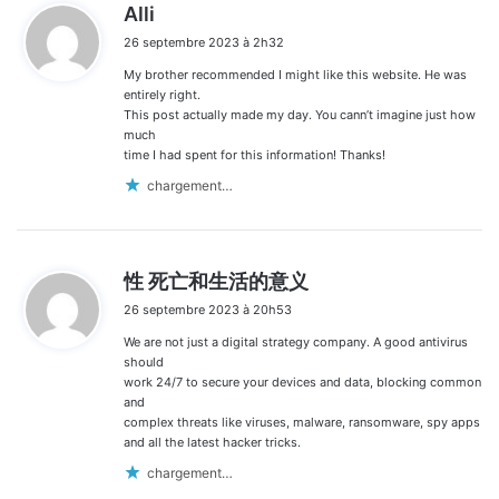
d
Alli
i
26 septembre 2023 à 2h32
t
My brother recommended I might like this website. He was
:
entirely right.
This post actually made my day. You cann’t imagine just how
much
time I had spent for this information! Thanks!
chargement…
d
性 死亡和生活的意义
i
26 septembre 2023 à 20h53
t
We are not just a digital strategy company. A good antivirus
:
should
work 24/7 to secure your devices and data, blocking common
and
complex threats like viruses, malware, ransomware, spy apps
and all the latest hacker tricks.
chargement…