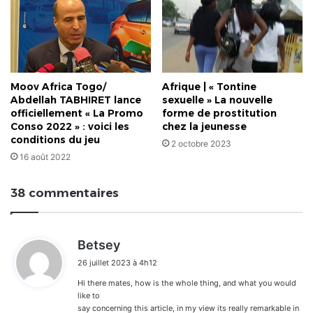
Moov Africa Togo/
Afrique | « Tontine
Abdellah TABHIRET lance
sexuelle » La nouvelle
officiellement « La Promo
forme de prostitution
Conso 2022 » : voici les
chez la jeunesse
conditions du jeu
2 octobre 2023
16 août 2022
38 commentaires
d
Betsey
i
26 juillet 2023 à 4h12
t
Hi there mates, how is the whole thing, and what you would
:
like to
say concerning this article, in my view its really remarkable in