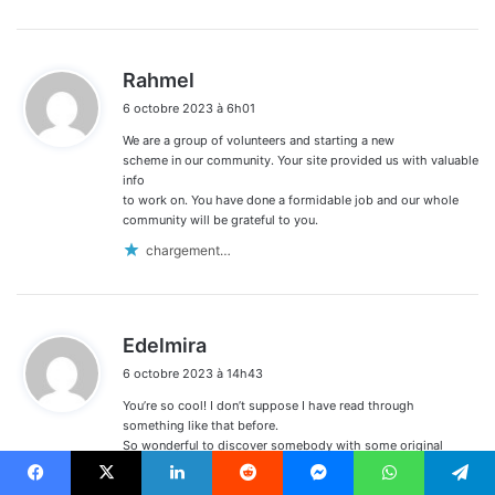
d
Rahmel
i
6 octobre 2023 à 6h01
t
We are a group of volunteers and starting a new
:
scheme in our community. Your site provided us with valuable
info
to work on. You have done a formidable job and our whole
community will be grateful to you.
chargement…
d
Edelmira
i
6 octobre 2023 à 14h43
t
You’re so cool! I don’t suppose I have read through
:
something like that before.
So wonderful to discover somebody with some original
thoughts on this subject.
Really.. thanks for starting this up. This website
Facebook
X
Linkedin
Reddit
Messenger
WhatsApp
Telegram