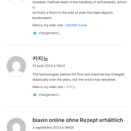
However, FanDuel leads in the handling of withdrawals, which
:
is
normally a thorn in the side of even the ideal eSports
bookmakers.
Here is my web-site ::
bet365 korea
chargement…
d
카지노
i
31 août 2023 à 13h31
t
The technologies behind the first slot machine has changed
:
drastically over the years, but the notion has remained.
Here is my web-site –
카지노
chargement…
d
biaxin online ohne Rezept erhältlich
i
3 septembre 2023 à 19h55
t