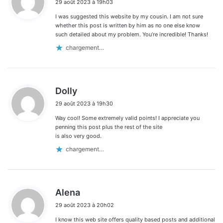
29 août 2023 à 19h03
t
I was suggested this website by my cousin. I am not sure
:
whether this post is written by him as no one else know
such detailed about my problem. You’re incredible! Thanks!
chargement…
d
Dolly
i
29 août 2023 à 19h30
t
Way cool! Some extremely valid points! I appreciate you
:
penning this post plus the rest of the site
is also very good.
chargement…
d
Alena
i
29 août 2023 à 20h02
t
I know this web site offers quality based posts and additional