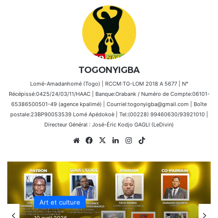
TOGONYIGBA
Lomé-Amadanhomé (Togo) | RCCM:TG-LOM 2018 A 5677 | N°
Récépissé:0425/24/03/11/HAAC | Banque:Orabank / Numéro de Compte:06101-
65386500501-49 (agence kpalimé) | Courriel:togonyigba@gmail.com | Boîte
postale:23BP90053539 Lomé Apédokoè | Tel:(00228) 99460630/93921010 |
Directeur Général : José-Éric Kodjo GAGLI (LeDivin)
Website
Facebook
X
Linkedin
Instagram
TikTok
Art et culture