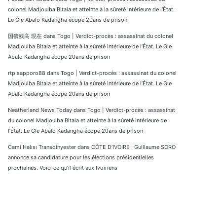
colonel Madjoulba Bitala et atteinte à la sûreté intérieure de l’État.
Le Gle Abalo Kadangha écope 20ans de prison
国債残高 現在
dans
Togo | Verdict-procès : assassinat du colonel
Madjoulba Bitala et atteinte à la sûreté intérieure de l’État. Le Gle
Abalo Kadangha écope 20ans de prison
rtp sapporo88
dans
Togo | Verdict-procès : assassinat du colonel
Madjoulba Bitala et atteinte à la sûreté intérieure de l’État. Le Gle
Abalo Kadangha écope 20ans de prison
Neatherland News Today
dans
Togo | Verdict-procès : assassinat
du colonel Madjoulba Bitala et atteinte à la sûreté intérieure de
l’État. Le Gle Abalo Kadangha écope 20ans de prison
Cami Halısı Transdinyester
dans
CÔTE D’IVOIRE : Guillaume SORO
annonce sa candidature pour les élections présidentielles
prochaines. Voici ce qu’il écrit aux Ivoiriens