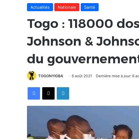
Actualités
Nationale
Santé
Togo : 118000 do
Johnson & Johnso
du gouvernemen
TOGONYIGBA
6 août 2021
Dernière mise à jour: 6 a
Facebook
X
Linkedin