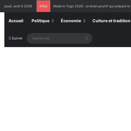
Infos
jeudi, août 6 2026
Made in Togo 2026 : un bilan positif qui prépare le 
Accueil
Politique
Économie
Culture et tradition
Rechercher
Suivre