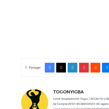
Facebook
X
Linkedin
Pinterest
Reddit
Partager
TOGONYIGBA
Lomé-Amadanhomé (Togo) | RCCM:TG-LOM 2
de Compte:06101-65386500501-49 (agence 
Lomé Apédokoè | Tel:(00228) 99460630/9392