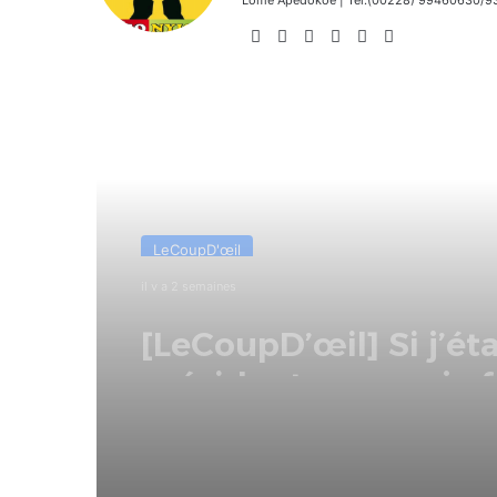
Website
Facebook
X
Linkedin
Instagram
TikTok
Lire le suivant
Internationale
il y a 3 semaines
France : l’Assemblée
nationale approuve « 
à mourir »