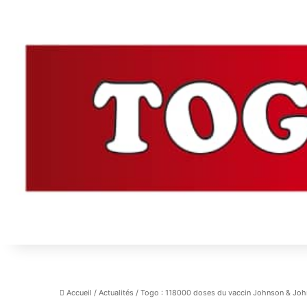
Accueil
/
Actualités
/
Togo : 118000 doses du vaccin Johnson & Joh