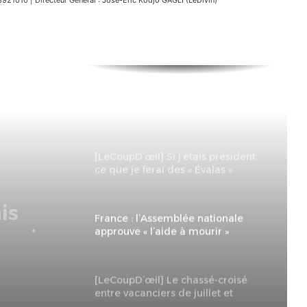
21e Foire de Lomé : Tarif
préférentiel de -70 % pour les
jeunes et les femmes
entrepreneures
[LeCoupD’œil] Si j’étais président,
ce que je ferai des « Évalas »
l’aide
France : l’Assemblée nationale
approuve « l’aide à mourir »
[LeCoupD’œil] Le chassé-croisé
entre vacanciers de juillet et
d’août a commencé.