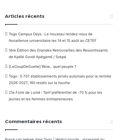
Articles récents
Togo Campus Days : Le nouveau rendez-vous de
l’excellence universitaire les 14 et 15 août au CETEF
1ère Édition des Grandes Retrouvailles des Ressortissants
de Kpélé Govié Apégamé / Sokpé
[LeCoupDeGuelle] Wow… quel peuple ?
Togo : 5 707 établissements privés autorisés pour la rentrée
2026-2027, 160 restés sur la touche
21e Foire de Lomé : Tarif préférentiel de -70 % pour les
jeunes et les femmes entrepreneures
Commentaires récents
Pupuk cair terbaik
dans
Togo | Verdict-procès : assassinat du