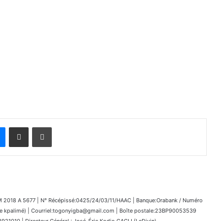
Messenger
Partager par email
Imprimer
018 A 5677 | N° Récépissé:0425/24/03/11/HAAC | Banque:Orabank / Numéro
kpalimé) | Courriel:togonyigba@gmail.com | Boîte postale:23BP90053539
1010 | Directeur Général : José-Éric Kodjo GAGLI (LeDivin)