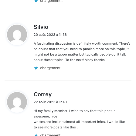
chargement…
d
Silvio
i
20 août 2023 à 1h36
t
A fascinating discussion is definitely worth comment. There’s
:
no doubt that that you need to publish more on this topic, it
might not be a taboo matter but typically people don’t talk
about these topics. To the next! Many thanks!!
chargement…
d
Correy
i
22 août 2023 à 1h40
t
Hi my family member! I wish to say that this post is
:
awesome, nice
written and include almost all important infos. I would like
to see more posts like this .
chargement…