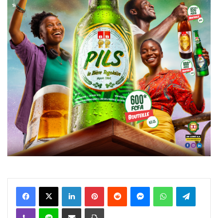
Facebook
X
Linkedin
Pinterest
Reddit
Messenger
WhatsApp
Telegra
Viber
Ligne
Partager par email
Imprimer