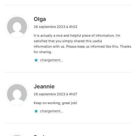
d
Olga
i
26 septembre 2023 à 4h02
t
It is actually a nice and helpful piece of information. I’m
:
satisfied that you simply shared this useful
information with us. Please keep us informed like this. Thanks
for sharing.
chargement…
d
Jeannie
i
26 septembre 2023 à 4h07
t
Keep on working, great job!
:
chargement…
d