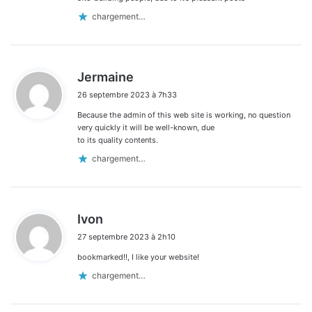
chargement…
d
Jermaine
i
26 septembre 2023 à 7h33
t
Because the admin of this web site is working, no question
:
very quickly it will be well-known, due
to its quality contents.
chargement…
d
Ivon
i
27 septembre 2023 à 2h10
t
bookmarked!!, I like your website!
:
chargement…