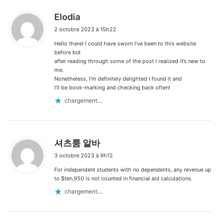
d
Elodia
i
2 octobre 2023 à 15h22
t
Hello there! I could have sworn I’ve been to this website
:
before but
after reading through some of the post I realized it’s new to
me.
Nonetheless, I’m definitely delighted I found it and
I’ll be book-marking and checking back often!
chargement…
d
셔츠룸 알바
i
3 octobre 2023 à 9h12
t
For independent students with no dependents, any revenue up
:
to $ten,950 is not counted in financial aid calculations.
chargement…