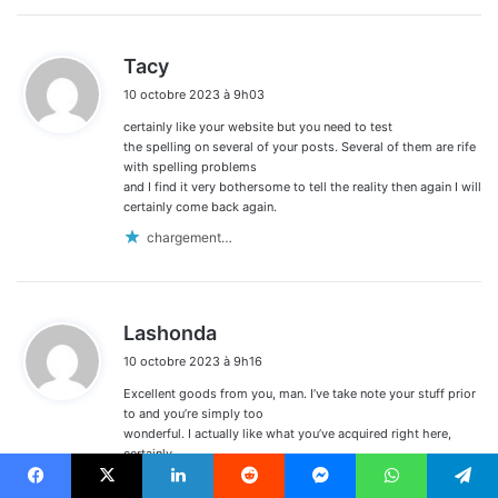
d
Tacy
i
10 octobre 2023 à 9h03
t
certainly like your website but you need to test
:
the spelling on several of your posts. Several of them are rife
with spelling problems
and I find it very bothersome to tell the reality then again I will
certainly come back again.
chargement…
d
Lashonda
i
10 octobre 2023 à 9h16
t
Excellent goods from you, man. I’ve take note your stuff prior
:
to and you’re simply too
wonderful. I actually like what you’ve acquired right here,
certainly
like what you’re stating and the best way wherein you say
it. You’re making it enjoyable and you continue to take care
Facebook
X
Linkedin
Reddit
Messenger
WhatsApp
Telegram