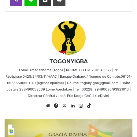
TOGONYIGBA
Lomé-Amadanhomé (Togo) | RCCM:TG-LOM 2018 A 5677 | N°
Récépissé:0425/24/03/11/HAAC | Banque:Orabank / Numéro de Compte:06101-
65386500501-49 (agence kpalimé) | Courriel:togonyigba@gmail.com | Boîte
postale:23BP90053539 Lomé Apédokoè | Tel:(00228) 99460630/93921010 |
Directeur Général : José-Éric Kodjo GAGLI (LeDivin)
Website
Facebook
X
Linkedin
Instagram
TikTok