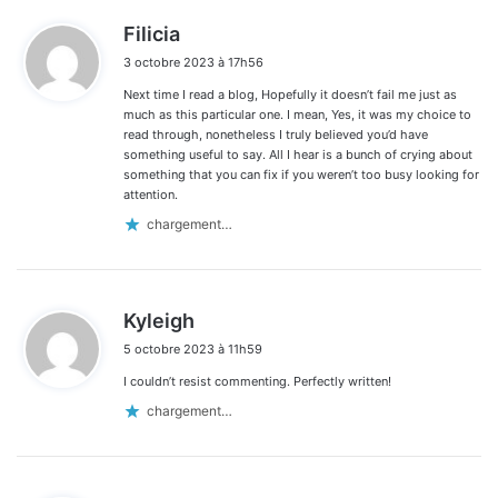
d
Filicia
i
3 octobre 2023 à 17h56
t
Next time I read a blog, Hopefully it doesn’t fail me just as
:
much as this particular one. I mean, Yes, it was my choice to
read through, nonetheless I truly believed you’d have
something useful to say. All I hear is a bunch of crying about
something that you can fix if you weren’t too busy looking for
attention.
chargement…
d
Kyleigh
i
5 octobre 2023 à 11h59
t
I couldn’t resist commenting. Perfectly written!
:
chargement…