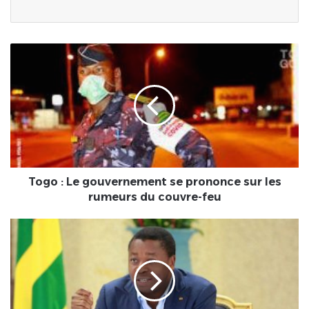
Togo
:
Le
gouvernement
se
prononce
sur
les
rumeurs
du
Togo : Le gouvernement se prononce sur les
couvre-
rumeurs du couvre-feu
feu
TOGO/Déclaration
des
biens
des
hautes
personnalités