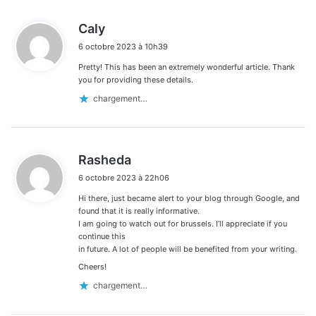
d
Caly
i
6 octobre 2023 à 10h39
t
Pretty! This has been an extremely wonderful article. Thank
:
you for providing these details.
chargement…
d
Rasheda
i
6 octobre 2023 à 22h06
t
Hi there, just became alert to your blog through Google, and
:
found that it is really informative.
I am going to watch out for brussels. I’ll appreciate if you
continue this
in future. A lot of people will be benefited from your writing.
Cheers!
chargement…