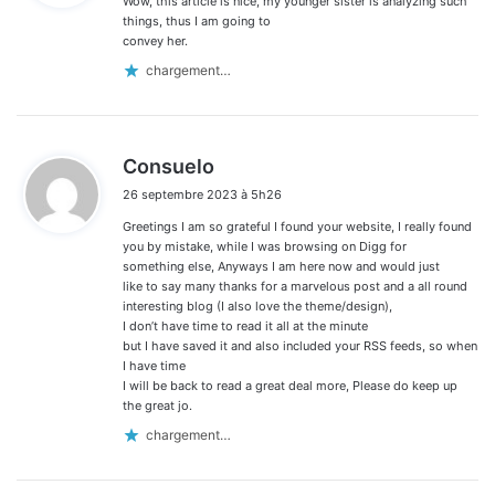
Wow, this article is nice, my younger sister is analyzing such
:
things, thus I am going to
convey her.
chargement…
d
Consuelo
i
26 septembre 2023 à 5h26
t
Greetings I am so grateful I found your website, I really found
:
you by mistake, while I was browsing on Digg for
something else, Anyways I am here now and would just
like to say many thanks for a marvelous post and a all round
interesting blog (I also love the theme/design),
I don’t have time to read it all at the minute
but I have saved it and also included your RSS feeds, so when
I have time
I will be back to read a great deal more, Please do keep up
the great jo.
chargement…