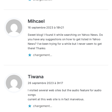
d
Mihcael
i
16 septembre 2023 à 18h21
t
Sweet blog! I found it while searching on Yahoo News. Do
:
you have any suggestions on how to get listed in Yahoo
News? I’ve been trying for a while but I never seem to get
there! Thanks
chargement…
d
Tiwana
i
26 septembre 2023 à 3h17
t
I visited several web sites but the audio feature for audio
:
songs
current at this web site is in fact marvelous.
chargement…