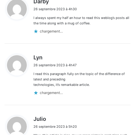
Darby
i
26 septembre 2023 à 4h30
t
I always spent my half an hour to read this weblog’s posts all
:
the time along with a mug of coffee.
chargement…
d
Lyn
i
26 septembre 2023 à 4h47
t
I read this paragraph fully on the topic of the difference of
:
latest and preceding
technologies, it’s remarkable article.
chargement…
d
Julio
i
26 septembre 2023 à 5h20
t