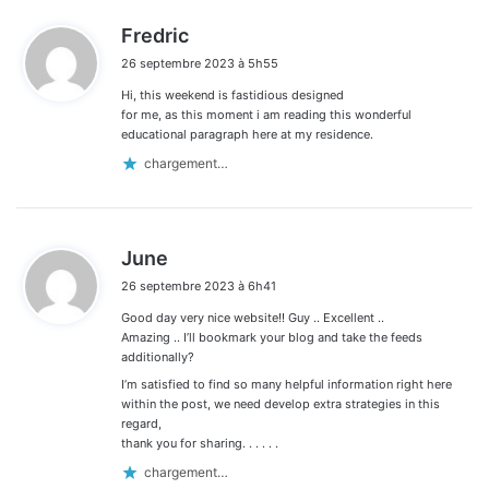
d
Fredric
i
26 septembre 2023 à 5h55
t
Hi, this weekend is fastidious designed
:
for me, as this moment i am reading this wonderful
educational paragraph here at my residence.
chargement…
d
June
i
26 septembre 2023 à 6h41
t
Good day very nice website!! Guy .. Excellent ..
:
Amazing .. I’ll bookmark your blog and take the feeds
additionally?
I’m satisfied to find so many helpful information right here
within the post, we need develop extra strategies in this
regard,
thank you for sharing. . . . . .
chargement…