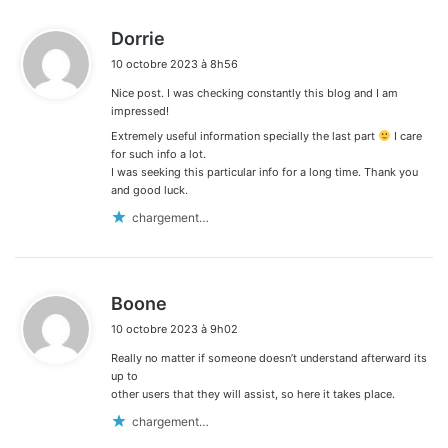
d
Dorrie
i
10 octobre 2023 à 8h56
t
Nice post. I was checking constantly this blog and I am
:
impressed!
Extremely useful information specially the last part
I care
for such info a lot.
I was seeking this particular info for a long time. Thank you
and good luck.
chargement…
d
Boone
i
10 octobre 2023 à 9h02
t
Really no matter if someone doesn’t understand afterward its
:
up to
other users that they will assist, so here it takes place.
chargement…