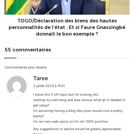
de
l’état
:
Et
TOGO/Déclaration des biens des hautes
si
personnalités de l’état : Et si Faure Gnassingbé
Faure
donnait le bon exemple ?
Gnassingbé
donnait
55 commentaires
le
bon
exemple
Navigation
Commentaires plus récents
?
d
Taree
dans
i
2 juillet 2023 à 7h31
t
les
I know this if off topic but I’m looking into
:
commentaires
starting my own blog and was curious what all is needed to
get setup?
I’m assuming having a blog like yours would cost a pretty
penny?
I’m not very web savvy so I’m not 100% positive.
Any suggestions or advice would be greatly appreciated.