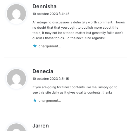
d
Dennisha
i
10 octobre 2023 à 4h46
t
An intriguing discussion is definitely worth comment. There’s
:
no doubt that that you ought to publish more about this
topic, it may not be a taboo matter but generally folks don’t
discuss these topics. To the next! Kind regards!!
chargement…
d
Denecia
i
10 octobre 2023 à 8h15
t
If you are going for finest contents like me, simply go to
:
see this site daily as it gives quality contents, thanks
chargement…
d
Jarren
i