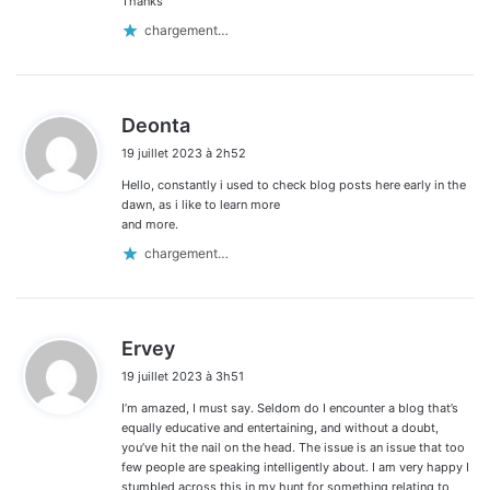
Thanks
chargement…
d
Deonta
i
19 juillet 2023 à 2h52
t
Hello, constantly i used to check blog posts here early in the
:
dawn, as i like to learn more
and more.
chargement…
d
Ervey
i
19 juillet 2023 à 3h51
t
I’m amazed, I must say. Seldom do I encounter a blog that’s
:
equally educative and entertaining, and without a doubt,
you’ve hit the nail on the head. The issue is an issue that too
few people are speaking intelligently about. I am very happy I
stumbled across this in my hunt for something relating to