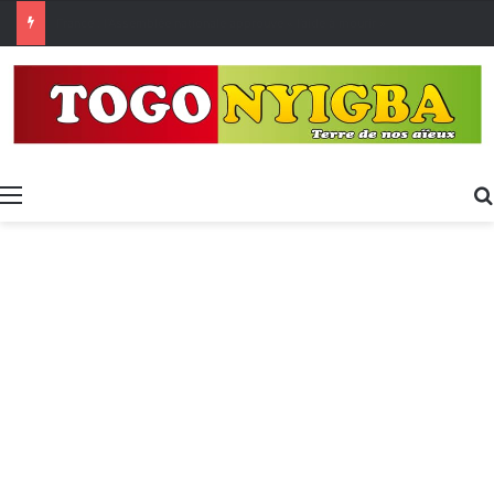
[LeCoupD’œil] Le chassé-croisé entre vacanciers de juillet et d’août a commencé.
Menu