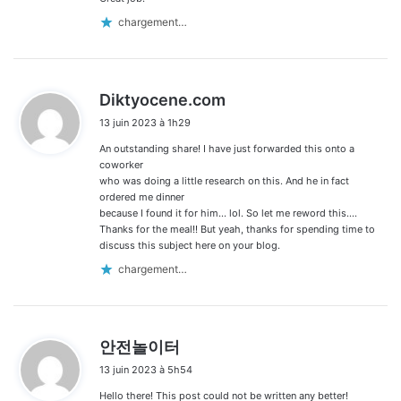
chargement…
d
Diktyocene.com
i
13 juin 2023 à 1h29
t
An outstanding share! I have just forwarded this onto a
:
coworker
who was doing a little research on this. And he in fact
ordered me dinner
because I found it for him… lol. So let me reword this….
Thanks for the meal!! But yeah, thanks for spending time to
discuss this subject here on your blog.
chargement…
d
안전놀이터
i
13 juin 2023 à 5h54
t
Hello there! This post could not be written any better!