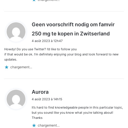
Geen voorschrift nodig om famvir
d
250 mg te kopen in Zwitserland
i
4 août 2023 à 12h47
t
Howdy! Do you use Twitter? I’d like to follow you
:
if that would be ok. I’m definitely enjoying your blog and look forward to new
updates.
chargement…
d
Aurora
i
4 août 2023 à 14h15
t
It’s hard to find knowledgeable people in this particular topic,
:
but you sound like you know what you’re talking about!
Thanks
chargement…