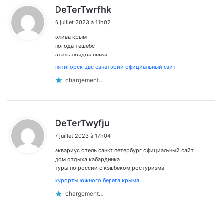
d
DeTerTwrfhk
i
6 juillet 2023 à 11h02
t
олива крым
:
погода тешебс
отель лондон пенза
пятигорск цвс санаторий официальный сайт
chargement…
d
DeTerTwyfju
i
7 juillet 2023 à 17h04
t
аквариус отель санкт петербург официальный сайт
:
дом отдыха кабардинка
туры по россии с кэшбеком ростуризма
курорты южного берега крыма
chargement…