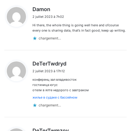
d
Damon
i
2 juillet 2023 à 7h02
t
Hi there, the whole thing is going well here and ofcourse
:
every one is sharing data, that’s in fact good, keep up writing.
chargement…
d
DeTerTwdryd
i
2 juillet 2023 à 17h12
t
конференц зал владивосток
:
гостиница югус
отели в ялте недорого с завтраком
жилье в судаке с бассейном
chargement…
d
DeTerTwmzov