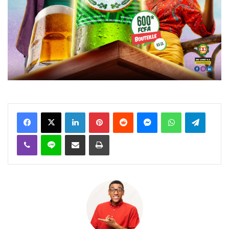
Facebook
X
Linkedin
Pinterest
Reddit
Messenger
WhatsApp
Telegra
Viber
Ligne
Partager par email
Imprimer