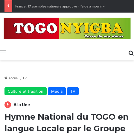
[LeCoupD’œil] Le chassé-croisé entre vacanciers de juillet et d’août a commencé.
Menu
Accueil
/
TV
Culture et tradition
Média
TV
A la Une
Hymne National du TOGO en
langue Locale par le Groupe