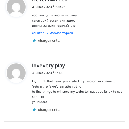
i
3 juillet 2023 à 23h52
t
гостиница таганская москва
:
санаторий ессентуки адрес
интим магазин горячий ключ
санаторий мориса тореза
chargement…
d
lovevery play
i
4 juillet 2023 à 1h48
t
Hi, i think that i saw you visited my weblog so i came to
:
“return the favor”.I am attempting
to find things to enhance my website!I suppose its ok to use
some of
your ideas!!
chargement…