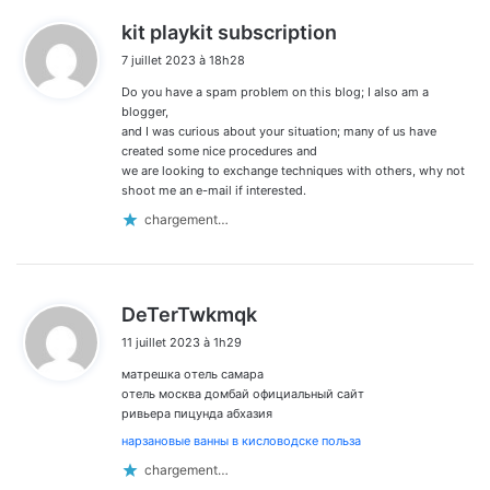
d
kit playkit subscription
i
7 juillet 2023 à 18h28
t
Do you have a spam problem on this blog; I also am a
:
blogger,
and I was curious about your situation; many of us have
created some nice procedures and
we are looking to exchange techniques with others, why not
shoot me an e-mail if interested.
chargement…
d
DeTerTwkmqk
i
11 juillet 2023 à 1h29
t
матрешка отель самара
:
отель москва домбай официальный сайт
ривьера пицунда абхазия
нарзановые ванны в кисловодске польза
chargement…