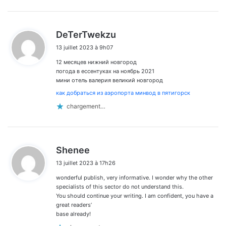
d
DeTerTwekzu
i
13 juillet 2023 à 9h07
t
12 месяцев нижний новгород
:
погода в ессентуках на ноябрь 2021
мини отель валерия великий новгород
как добраться из аэропорта минвод в пятигорск
chargement…
d
Shenee
i
13 juillet 2023 à 17h26
t
wonderful publish, very informative. I wonder why the other
:
specialists of this sector do not understand this.
You should continue your writing. I am confident, you have a
great readers’
base already!