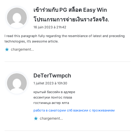
เข้าร่วมกับ PG สล็อต Easy Win
d
โปรแกรมการจ่ายเงินรางวัลจริง.
i
16 juin 2023 à 21h42
t
I read this paragraph fully regarding the resemblance of latest and preceding
:
technologies, it’s awesome article.
chargement…
d
DeTerTwmpch
i
1 juillet 2023 à 10h30
t
крытый бассейн в адлере
:
ессентуки понтос плаза
гостиница актер ялта
работа в санатории спб вакансии с проживанием
chargement…