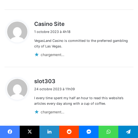
d
Casino Site
i
1 octobre 2023 à 4h18
t
VegasLand Casino is committed to the preferred gambling
:
city of Las Vegas.
chargement…
d
slot303
i
24 octobre 2023 à 11h09
t
I every time spent my half an hour to read this website’s
:
articles every day along with a cup of coffee.
chargement…
d
Facebook
X
Linkedin
Reddit
Messenger
WhatsApp
Telegram