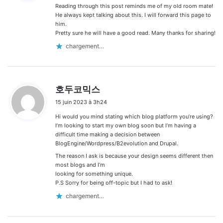
:
Reading through this post reminds me of my old room mate!
He always kept talking about this. I will forward this page to
him.
Pretty sure he will have a good read. Many thanks for sharing!
chargement…
d
호두코믹스
i
15 juin 2023 à 3h24
t
Hi would you mind stating which blog platform you’re using?
:
I’m looking to start my own blog soon but I’m having a
difficult time making a decision between
BlogEngine/Wordpress/B2evolution and Drupal.
The reason I ask is because your design seems different then
most blogs and I’m
looking for something unique.
P.S Sorry for being off-topic but I had to ask!
chargement…