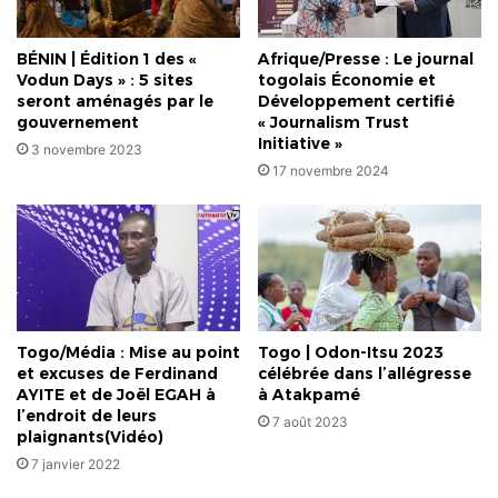
Noël
Koutéra
Bataka
BÉNIN | Édition 1 des «
Afrique/Presse : Le journal
Vodun Days » : 5 sites
togolais Économie et
seront aménagés par le
Développement certifié
gouvernement
« Journalism Trust
Initiative »
3 novembre 2023
17 novembre 2024
Togo/Média : Mise au point
Togo | Odon-Itsu 2023
et excuses de Ferdinand
célébrée dans l’allégresse
AYITE et de Joël EGAH à
à Atakpamé
l’endroit de leurs
7 août 2023
plaignants(Vidéo)
7 janvier 2022