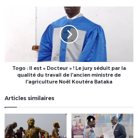
Togo :
Il
est
«
Docteur
»
!
Le
jury
séduit
Togo : Il est « Docteur » ! Le jury séduit par la
par
qualité du travail de l'ancien ministre de
la
l'agriculture Noël Koutéra Bataka
qualité
du
Articles similaires
travail
de
l'ancien
ministre
de
l'agriculture