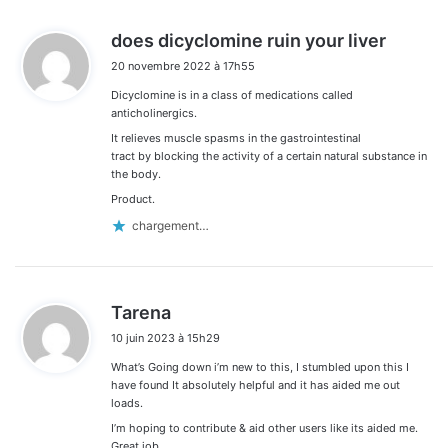
d
does dicyclomine ruin your liver
i
20 novembre 2022 à 17h55
t
Dicyclomine is in a class of medications called
:
anticholinergics.
It relieves muscle spasms in the gastrointestinal
tract by blocking the activity of a certain natural substance in
the body.
Product.
chargement…
d
Tarena
i
10 juin 2023 à 15h29
t
What’s Going down i’m new to this, I stumbled upon this I
:
have found It absolutely helpful and it has aided me out
loads.
I’m hoping to contribute & aid other users like its aided me.
Great job.