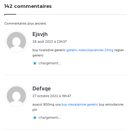
142 commentaires
Navigation
Commentaires plus anciens
d
Ejsvjh
dans
i
28 août 2022 à 23h37
t
les
buy tizanidine generic
generic metoclopramide 20mg
reglan
:
commentaires
generic
chargement…
d
Defxqe
i
27 octobre 2022 à 16h47
t
asacol 800mg usa
buy mesalamine generic
buy amiodarone
:
pill
chargement…