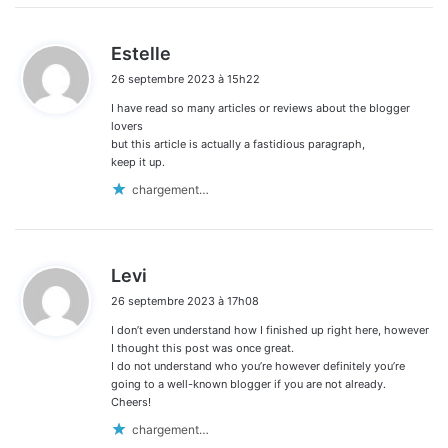
d
Estelle
i
26 septembre 2023 à 15h22
t
I have read so many articles or reviews about the blogger
:
lovers
but this article is actually a fastidious paragraph,
keep it up.
chargement…
d
Levi
i
26 septembre 2023 à 17h08
t
I don’t even understand how I finished up right here, however
:
I thought this post was once great.
I do not understand who you’re however definitely you’re
going to a well-known blogger if you are not already.
Cheers!
chargement…