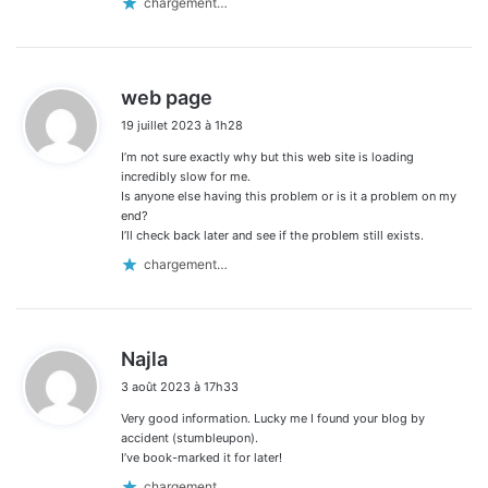
chargement…
d
web page
i
19 juillet 2023 à 1h28
t
I’m not sure exactly why but this web site is loading
:
incredibly slow for me.
Is anyone else having this problem or is it a problem on my
end?
I’ll check back later and see if the problem still exists.
chargement…
d
Najla
i
3 août 2023 à 17h33
t
Very good information. Lucky me I found your blog by
:
accident (stumbleupon).
I’ve book-marked it for later!
chargement…