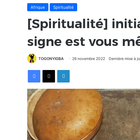
Afrique
Spiritualité
[Spiritualité] init
signe est vous 
TOGONYIGBA
26 novembre 2022
Dernière mise à j
Facebook
X
Linkedin