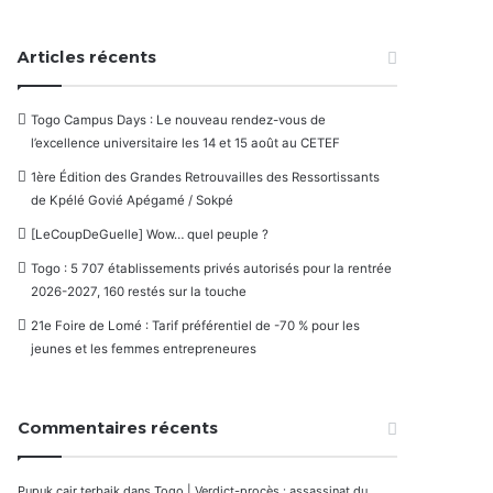
Articles récents
Togo Campus Days : Le nouveau rendez-vous de
l’excellence universitaire les 14 et 15 août au CETEF
1ère Édition des Grandes Retrouvailles des Ressortissants
de Kpélé Govié Apégamé / Sokpé
[LeCoupDeGuelle] Wow… quel peuple ?
Togo : 5 707 établissements privés autorisés pour la rentrée
2026-2027, 160 restés sur la touche
21e Foire de Lomé : Tarif préférentiel de -70 % pour les
jeunes et les femmes entrepreneures
Commentaires récents
Pupuk cair terbaik
dans
Togo | Verdict-procès : assassinat du