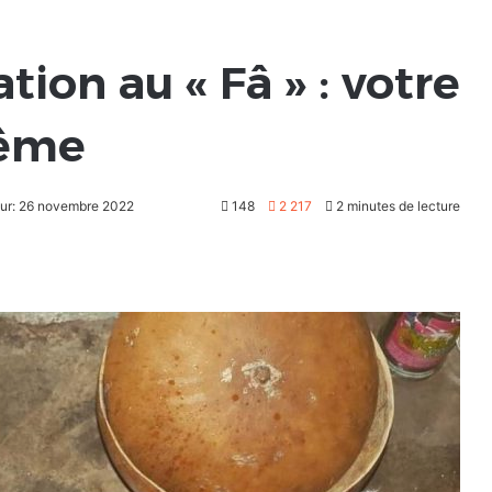
iation au « Fâ » : votre
même
our: 26 novembre 2022
148
2 217
2 minutes de lecture