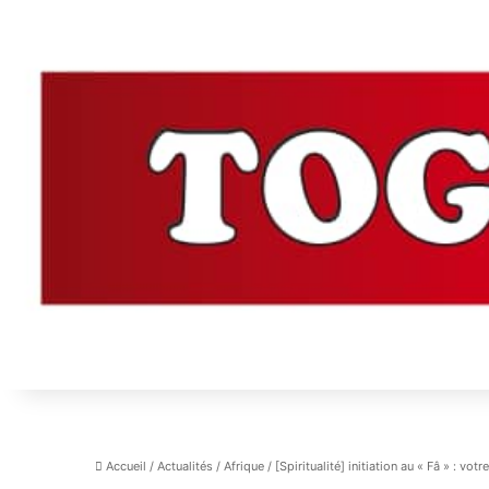
Accueil
/
Actualités
/
Afrique
/
[Spiritualité] initiation au « Fâ » : v