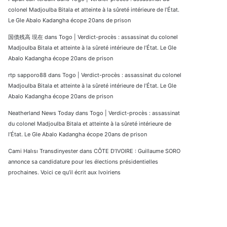
colonel Madjoulba Bitala et atteinte à la sûreté intérieure de l’État.
Le Gle Abalo Kadangha écope 20ans de prison
国債残高 現在
dans
Togo | Verdict-procès : assassinat du colonel
Madjoulba Bitala et atteinte à la sûreté intérieure de l’État. Le Gle
Abalo Kadangha écope 20ans de prison
rtp sapporo88
dans
Togo | Verdict-procès : assassinat du colonel
Madjoulba Bitala et atteinte à la sûreté intérieure de l’État. Le Gle
Abalo Kadangha écope 20ans de prison
Neatherland News Today
dans
Togo | Verdict-procès : assassinat
du colonel Madjoulba Bitala et atteinte à la sûreté intérieure de
l’État. Le Gle Abalo Kadangha écope 20ans de prison
Cami Halısı Transdinyester
dans
CÔTE D’IVOIRE : Guillaume SORO
annonce sa candidature pour les élections présidentielles
prochaines. Voici ce qu’il écrit aux Ivoiriens