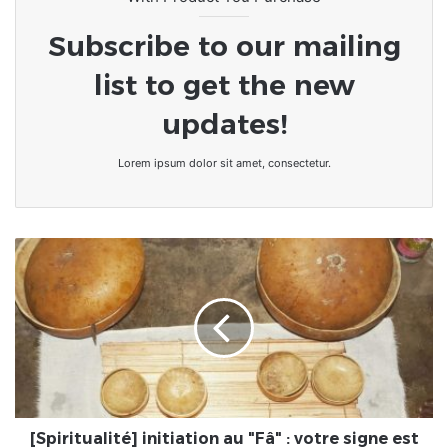
Subscribe to our mailing
list to get the new
updates!
Lorem ipsum dolor sit amet, consectetur.
[Spiritualité]
initiation
au
"Fâ"
:
votre
signe
est
vous
même
[Spiritualité] initiation au "Fâ" : votre signe est