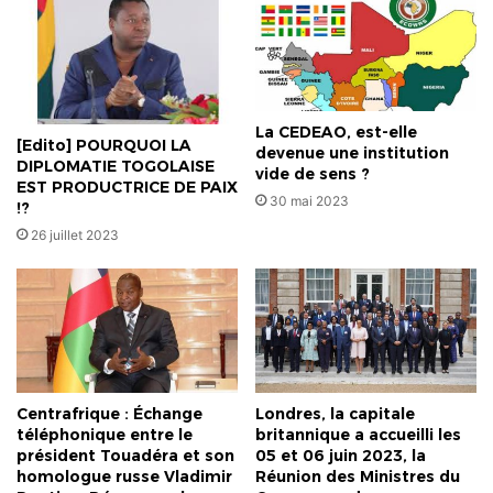
sur
la
voie
de
l’industrialisation
au
La CEDEAO, est-elle
cours
[Edito] POURQUOI LA
devenue une institution
DIPLOMATIE TOGOLAISE
de
vide de sens ?
EST PRODUCTRICE DE PAIX
la
30 mai 2023
!?
dernière
26 juillet 2023
décennie
Centrafrique : Échange
Londres, la capitale
téléphonique entre le
britannique a accueilli les
président Touadéra et son
05 et 06 juin 2023, la
homologue russe Vladimir
Réunion des Ministres du