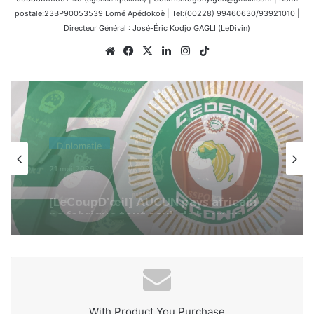
postale:23BP90053539 Lomé Apédokoè | Tel:(00228) 99460630/93921010 |
Directeur Général : José-Éric Kodjo GAGLI (LeDivin)
Website
Facebook
X
Linkedin
Instagram
TikTok
Diplomatie
6 février 2025
CEDEAO : D’où proviennent les fonds
de fonctionnement de l’organisation
ouest africaine ?
With Product You Purchase