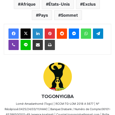
Afrique
États-Unis
Exclus
Pays
Sommet
Facebook
X
Linkedin
Pinterest
Reddit
Messenger
WhatsApp
Telegra
Viber
Ligne
Partager par email
Imprimer
TOGONYIGBA
Lomé-Amadanhomé (Togo) | RCCM:TG-LOM 2018 A 5677 | N°
Récépissé:0425/24/03/11/HAAC | Banque:Orabank / Numéro de Compte:06101-
65386500501-49 (agence kpalimé) | Courriel:togonyigba@gmail.com | Boîte