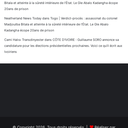
Bitala et atteinte à la sûreté intérieure de l’État. Le Gle Abalo Kadangha écope
20ans de prison
Neatherland News Today
dans
Togo | Verdict-procès : assassinat du colonel
Madjoulba Bitala et atteinte à la sûreté intérieure de l’État. Le Gle Abalo
Kadangha écope 20ans de prison
Cami Halısı Transdinyester
dans
CÔTE D’IVOIRE : Guillaume SORO annonce sa
candidature pour les élections présidentielles prochaines. Voici ce qu’il écrit aux
Ivoiriens
© Copyright 2026, Tous droits réservés |
Réaliser par