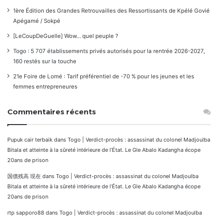
1ère Édition des Grandes Retrouvailles des Ressortissants de Kpélé Govié
Apégamé / Sokpé
[LeCoupDeGuelle] Wow… quel peuple ?
Togo : 5 707 établissements privés autorisés pour la rentrée 2026-2027,
160 restés sur la touche
21e Foire de Lomé : Tarif préférentiel de -70 % pour les jeunes et les
femmes entrepreneures
Commentaires récents
Pupuk cair terbaik
dans
Togo | Verdict-procès : assassinat du colonel Madjoulba
Bitala et atteinte à la sûreté intérieure de l’État. Le Gle Abalo Kadangha écope
20ans de prison
国債残高 現在
dans
Togo | Verdict-procès : assassinat du colonel Madjoulba
Bitala et atteinte à la sûreté intérieure de l’État. Le Gle Abalo Kadangha écope
20ans de prison
rtp sapporo88
dans
Togo | Verdict-procès : assassinat du colonel Madjoulba