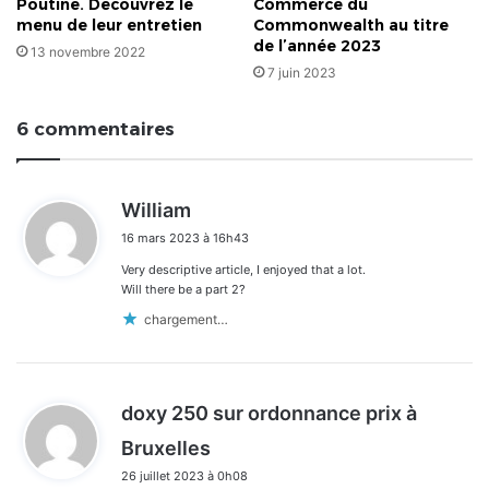
Poutine. Découvrez le
Commerce du
menu de leur entretien
Commonwealth au titre
de l’année 2023
13 novembre 2022
7 juin 2023
6 commentaires
d
William
i
16 mars 2023 à 16h43
t
Very descriptive article, I enjoyed that a lot.
:
Will there be a part 2?
chargement…
doxy 250 sur ordonnance prix à
d
Bruxelles
i
26 juillet 2023 à 0h08
t