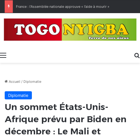
[LeCoupD’œil] Le chassé-croisé entre vacanciers de juillet et d’août a commencé.
Menu
Accueil
/
Diplomatie
Diplomatie
Un sommet États-Unis-
Afrique prévu par Biden en
décembre : Le Mali et