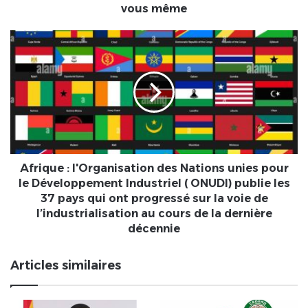
vous même
Afrique
:
l'Organisation
des
Nations
unies
pour
le
Développement
Industriel
Afrique : l'Organisation des Nations unies pour
(
le Développement Industriel ( ONUDI) publie les
ONUDI)
37 pays qui ont progressé sur la voie de
publie
l’industrialisation au cours de la dernière
les
décennie
37
pays
Articles similaires
qui
ont
progressé