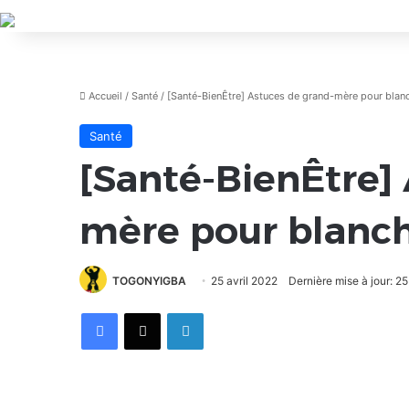
Accueil
/
Santé
/
[Santé-BienÊtre] Astuces de grand-mère pour blanc
Santé
[Santé-BienÊtre]
mère pour blanch
TOGONYIGBA
25 avril 2022
Dernière mise à jour: 25
Facebook
X
Linkedin