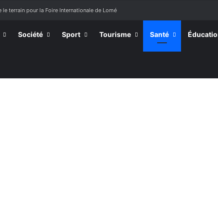
 le terrain pour la Foire Internationale de Lomé
Société
Sport
Tourisme
Santé
Éducati