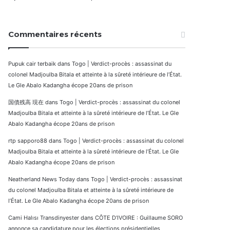
Commentaires récents
Pupuk cair terbaik
dans
Togo | Verdict-procès : assassinat du
colonel Madjoulba Bitala et atteinte à la sûreté intérieure de l’État.
Le Gle Abalo Kadangha écope 20ans de prison
国債残高 現在
dans
Togo | Verdict-procès : assassinat du colonel
Madjoulba Bitala et atteinte à la sûreté intérieure de l’État. Le Gle
Abalo Kadangha écope 20ans de prison
rtp sapporo88
dans
Togo | Verdict-procès : assassinat du colonel
Madjoulba Bitala et atteinte à la sûreté intérieure de l’État. Le Gle
Abalo Kadangha écope 20ans de prison
Neatherland News Today
dans
Togo | Verdict-procès : assassinat
du colonel Madjoulba Bitala et atteinte à la sûreté intérieure de
l’État. Le Gle Abalo Kadangha écope 20ans de prison
Cami Halısı Transdinyester
dans
CÔTE D’IVOIRE : Guillaume SORO
annonce sa candidature pour les élections présidentielles