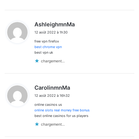
d
AshleighmnMa
i
12 août 2022 à 1h30
t
free vpn firefox
:
best chrome vpn
best vpn uk
chargement…
d
CarolinmnMa
i
12 août 2022 à 16h32
t
online casinos us
:
online slots real money free bonus
best online casinos for us players
chargement…