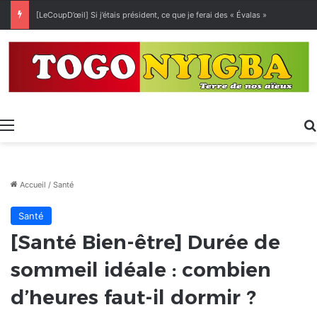
[LeCoupD’œil] Si j’étais président, ce que je ferai des « Évalas »
Menu
Accueil
/
Santé
Santé
[Santé Bien-être] Durée de
sommeil idéale : combien
d’heures faut-il dormir ?