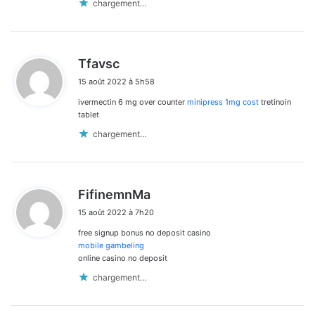
chargement…
d
Tfavsc
i
15 août 2022 à 5h58
t
ivermectin 6 mg over counter
minipress 1mg cost
tretinoin
:
tablet
chargement…
d
FifinemnMa
i
15 août 2022 à 7h20
t
free signup bonus no deposit casino
:
mobile gambeling
online casino no deposit
chargement…