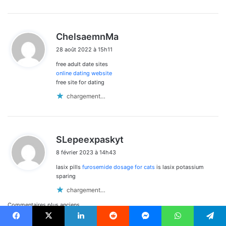
d
ChelsaemnMa
i
28 août 2022 à 15h11
t
free adult date sites
:
online dating website
free site for dating
chargement…
d
SLepeexpaskyt
i
8 février 2023 à 14h43
t
lasix pills
furosemide dosage for cats
is lasix potassium
:
sparing
chargement…
Navigation
Commentaires plus anciens
Facebook
X
Linkedin
Reddit
Messenger
WhatsApp
Telegram