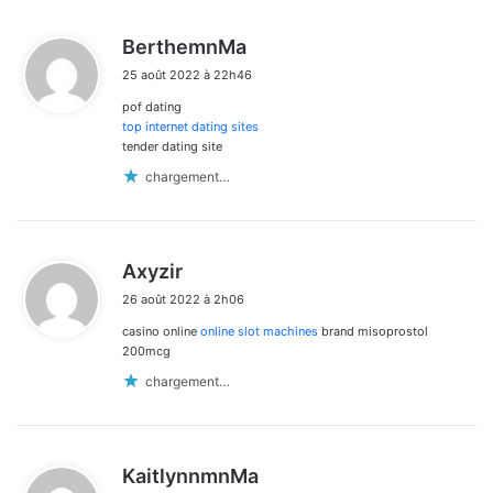
d
BerthemnMa
i
25 août 2022 à 22h46
t
pof dating
:
top internet dating sites
tender dating site
chargement…
d
Axyzir
i
26 août 2022 à 2h06
t
casino online
online slot machines
brand misoprostol
:
200mcg
chargement…
d
KaitlynnmnMa
i