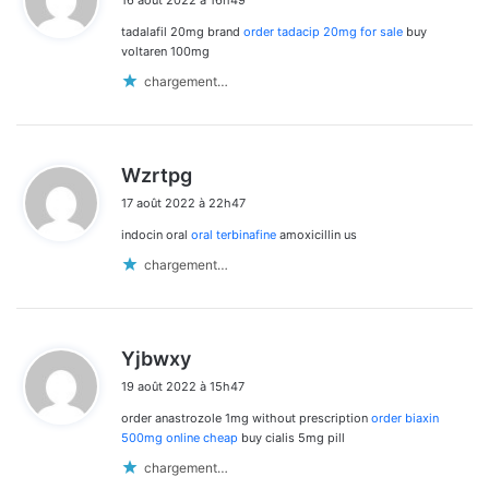
16 août 2022 à 16h49
t
tadalafil 20mg brand
order tadacip 20mg for sale
buy
:
voltaren 100mg
chargement…
d
Wzrtpg
i
17 août 2022 à 22h47
t
indocin oral
oral terbinafine
amoxicillin us
:
chargement…
d
Yjbwxy
i
19 août 2022 à 15h47
t
order anastrozole 1mg without prescription
order biaxin
:
500mg online cheap
buy cialis 5mg pill
chargement…