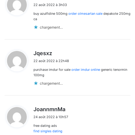
i
22 août 2022 à 3h03
t
buy azulfidine 500mg
order olmesartan sale
depakote 250mg
:
ca
chargement…
d
Jqesxz
i
22 août 2022 à 22h48
t
purchase imdur for sale
order imdur online
generic tenormin
:
100mg
chargement…
d
JoannmnMa
i
24 août 2022 à 10h57
t
free dating ads
:
find singles dating