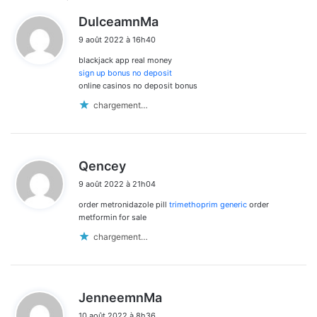
Navigation
d
DulceamnMa
dans
i
9 août 2022 à 16h40
t
les
blackjack app real money
:
commentaires
sign up bonus no deposit
online casinos no deposit bonus
chargement…
d
Qencey
i
9 août 2022 à 21h04
t
order metronidazole pill
trimethoprim generic
order
:
metformin for sale
chargement…
d
JenneemnMa
i
10 août 2022 à 8h36