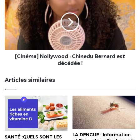
!
Nollywood
(Vidéo)
:
Chinedu
Bernard
est
décédée
!
[Cinéma] Nollywood : Chinedu Bernard est
décédée !
Articles similaires
LA DENGUE : Information
SANTÉ :QUELS SONT LES