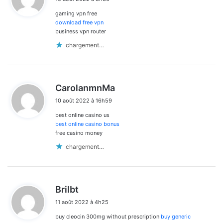
t
gaming vpn free
:
download free vpn
business vpn router
chargement…
d
CarolanmnMa
i
10 août 2022 à 16h59
t
best online casino us
:
best online casino bonus
free casino money
chargement…
d
Brilbt
i
11 août 2022 à 4h25
t
buy cleocin 300mg without prescription
buy generic