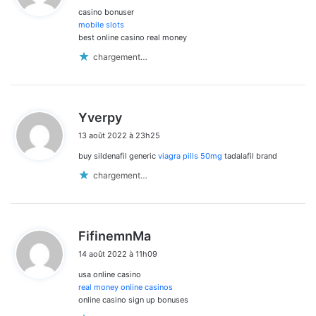
casino bonuser
:
mobile slots
best online casino real money
chargement…
d
Yverpy
i
13 août 2022 à 23h25
t
buy sildenafil generic
viagra pills 50mg
tadalafil brand
:
chargement…
d
FifinemnMa
i
14 août 2022 à 11h09
t
usa online casino
:
real money online casinos
online casino sign up bonuses