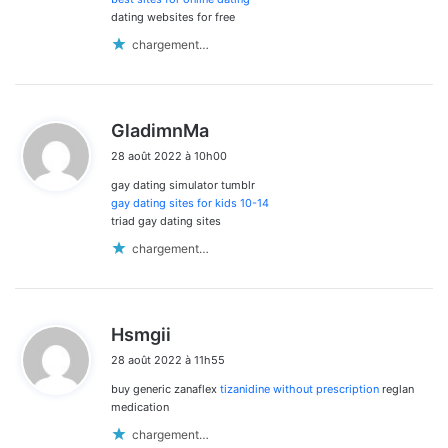
dating websites for free
chargement…
d
GladimnMa
i
28 août 2022 à 10h00
t
gay dating simulator tumblr
:
gay dating sites for kids 10-14
triad gay dating sites
chargement…
d
Hsmgii
i
28 août 2022 à 11h55
t
buy generic zanaflex
tizanidine without prescription
reglan
:
medication
chargement…