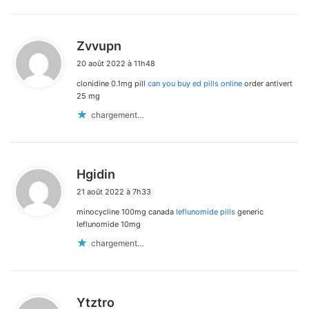
d
Zvvupn
i
20 août 2022 à 11h48
t
clonidine 0.1mg pill
can you buy ed pills online
order antivert
:
25 mg
chargement…
d
Hgidin
i
21 août 2022 à 7h33
t
minocycline 100mg canada
leflunomide pills
generic
:
leflunomide 10mg
chargement…
d
Ytztro