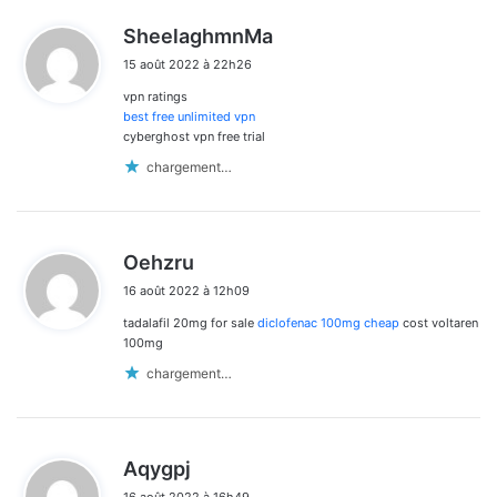
d
SheelaghmnMa
i
15 août 2022 à 22h26
t
vpn ratings
:
best free unlimited vpn
cyberghost vpn free trial
chargement…
d
Oehzru
i
16 août 2022 à 12h09
t
tadalafil 20mg for sale
diclofenac 100mg cheap
cost voltaren
:
100mg
chargement…
d
Aqygpj
i