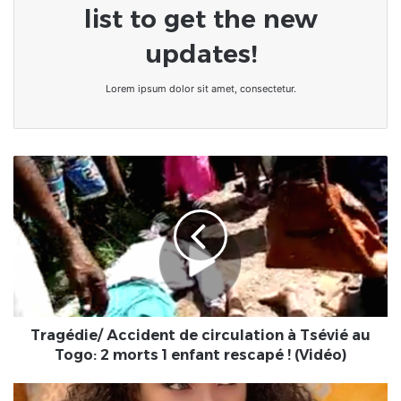
list to get the new
updates!
Lorem ipsum dolor sit amet, consectetur.
Tragédie/
Accident
de
circulation
à
Tsévié
au
Togo:
2
morts
Tragédie/ Accident de circulation à Tsévié au
1
Togo: 2 morts 1 enfant rescapé ! (Vidéo)
enfant
rescapé
[Cinéma]