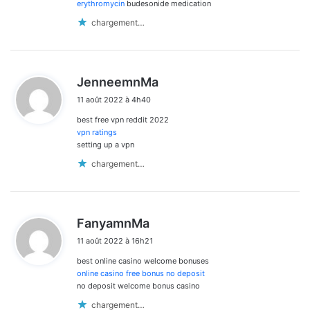
:
erythromycin
budesonide medication
chargement…
d
JenneemnMa
i
11 août 2022 à 4h40
t
best free vpn reddit 2022
:
vpn ratings
setting up a vpn
chargement…
d
FanyamnMa
i
11 août 2022 à 16h21
t
best online casino welcome bonuses
:
online casino free bonus no deposit
no deposit welcome bonus casino
chargement…