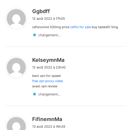
d
Ggbdff
i
12 août 2022 à 17h05
t
cefuroxime 500mg price
ceftin for sale
buy tadalafil 5mg
:
chargement…
d
KelseymnMa
i
12 août 2022 à 23h42
t
best vpn for speed
:
free vpn proxy video
avast vpn review
chargement…
d
FifinemnMa
i
13 août 2022 à 16h26
t