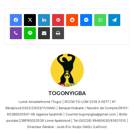
Facebook
X
Linkedin
Pinterest
Reddit
Messenger
WhatsApp
Telegra
Viber
Ligne
Partager par email
Imprimer
TOGONYIGBA
Lomé-Amadanhomé (Togo) | RCCM:TG-LOM 2018 A 5677 | N°
Récépissé:0425/24/03/11/HAAC | Banque:Orabank / Numéro de Compte:06101-
65386500501-49 (agence kpalimé) | Courriel:togonyigba@gmail.com | Boîte
postale:23BP90053539 Lomé Apédokoè | Tel:(00228) 99460630/93921010 |
Directeur Général : José-Éric Kodjo GAGLI (LeDivin)