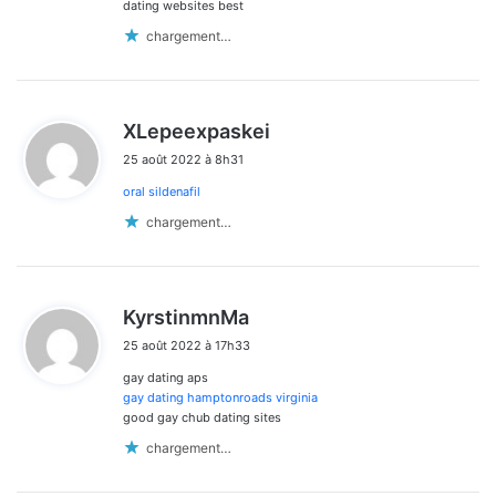
dating websites best
chargement…
d
XLepeexpaskei
i
25 août 2022 à 8h31
t
oral sildenafil
:
chargement…
d
KyrstinmnMa
i
25 août 2022 à 17h33
t
gay dating aps
:
gay dating hamptonroads virginia
good gay chub dating sites
chargement…