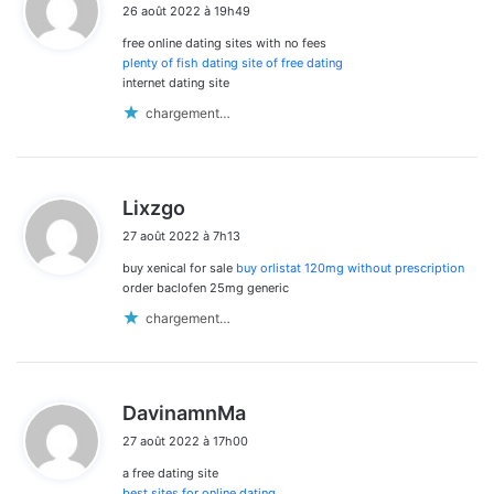
26 août 2022 à 19h49
t
free online dating sites with no fees
:
plenty of fish dating site of free dating
internet dating site
chargement…
d
Lixzgo
i
27 août 2022 à 7h13
t
buy xenical for sale
buy orlistat 120mg without prescription
:
order baclofen 25mg generic
chargement…
d
DavinamnMa
i
27 août 2022 à 17h00
t
a free dating site
:
best sites for online dating