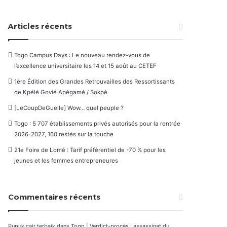
Articles récents
Togo Campus Days : Le nouveau rendez-vous de
l’excellence universitaire les 14 et 15 août au CETEF
1ère Édition des Grandes Retrouvailles des Ressortissants
de Kpélé Govié Apégamé / Sokpé
[LeCoupDeGuelle] Wow… quel peuple ?
Togo : 5 707 établissements privés autorisés pour la rentrée
2026-2027, 160 restés sur la touche
21e Foire de Lomé : Tarif préférentiel de -70 % pour les
jeunes et les femmes entrepreneures
Commentaires récents
Pupuk cair terbaik
dans
Togo | Verdict-procès : assassinat du