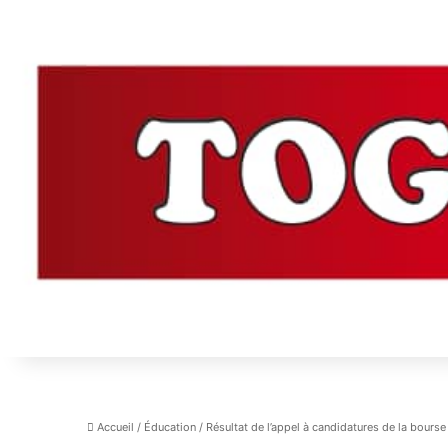
Accueil
/
Éducation
/
Résultat de l’appel à candidatures de la bour