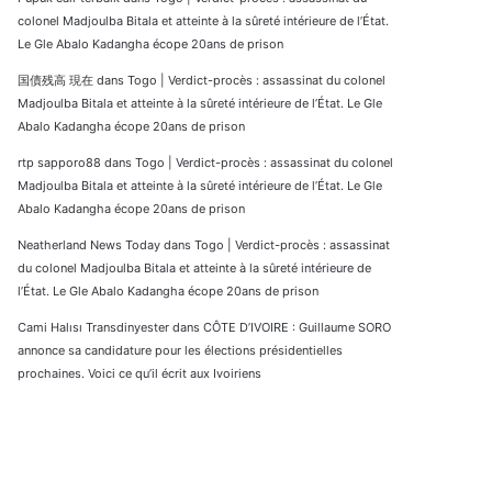
colonel Madjoulba Bitala et atteinte à la sûreté intérieure de l’État.
Le Gle Abalo Kadangha écope 20ans de prison
国債残高 現在
dans
Togo | Verdict-procès : assassinat du colonel
Madjoulba Bitala et atteinte à la sûreté intérieure de l’État. Le Gle
Abalo Kadangha écope 20ans de prison
rtp sapporo88
dans
Togo | Verdict-procès : assassinat du colonel
Madjoulba Bitala et atteinte à la sûreté intérieure de l’État. Le Gle
Abalo Kadangha écope 20ans de prison
Neatherland News Today
dans
Togo | Verdict-procès : assassinat
du colonel Madjoulba Bitala et atteinte à la sûreté intérieure de
l’État. Le Gle Abalo Kadangha écope 20ans de prison
Cami Halısı Transdinyester
dans
CÔTE D’IVOIRE : Guillaume SORO
annonce sa candidature pour les élections présidentielles
prochaines. Voici ce qu’il écrit aux Ivoiriens