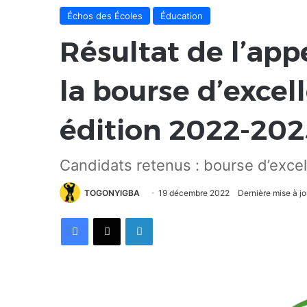
Échos des Écoles
Éducation
Résultat de l’app
la bourse d’exce
édition 2022-202
Candidats retenus : bourse d’exc
TOGONYIGBA
19 décembre 2022
Dernière mise à j
Facebook
X
Linkedin