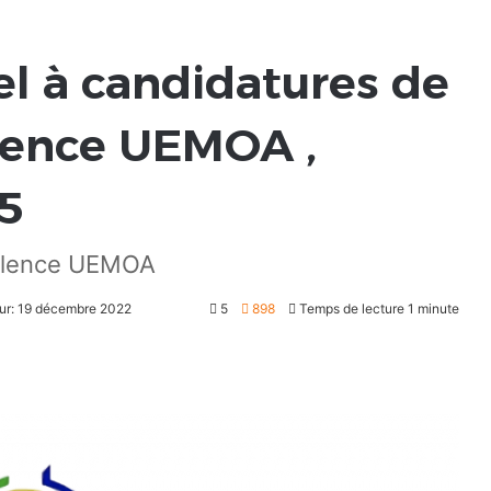
el à candidatures de
llence UEMOA ,
5
ellence UEMOA
our: 19 décembre 2022
5
898
Temps de lecture 1 minute