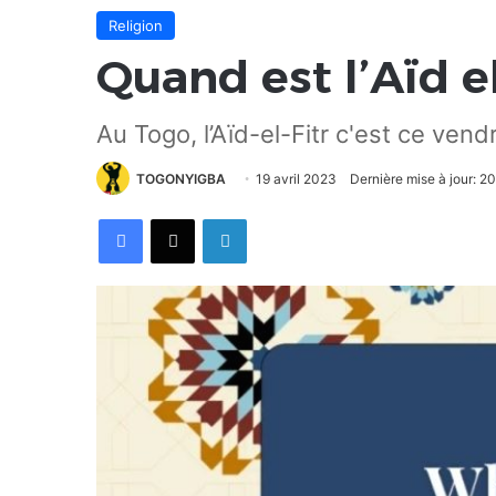
Religion
Quand est l’Aïd el
Au Togo, l’Aïd-el-Fitr c'est ce vend
TOGONYIGBA
19 avril 2023
Dernière mise à jour: 20
Facebook
X
Linkedin