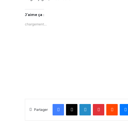
J’aime ça :
chargement…
Facebook
X
Linkedin
Pinterest
Reddit
Partager