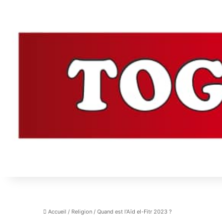
Accueil
/
Religion
/
Quand est l’Aïd el-Fitr 2023 ?