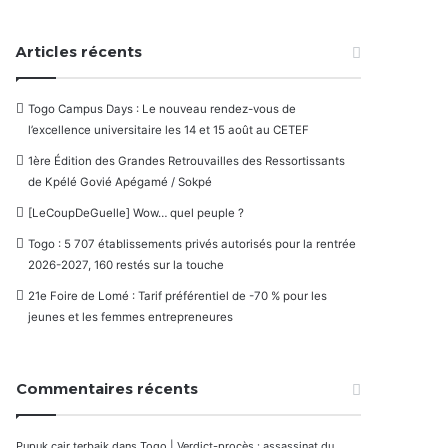
Articles récents
Togo Campus Days : Le nouveau rendez-vous de
l’excellence universitaire les 14 et 15 août au CETEF
1ère Édition des Grandes Retrouvailles des Ressortissants
de Kpélé Govié Apégamé / Sokpé
[LeCoupDeGuelle] Wow… quel peuple ?
Togo : 5 707 établissements privés autorisés pour la rentrée
2026-2027, 160 restés sur la touche
21e Foire de Lomé : Tarif préférentiel de -70 % pour les
jeunes et les femmes entrepreneures
Commentaires récents
Pupuk cair terbaik
dans
Togo | Verdict-procès : assassinat du