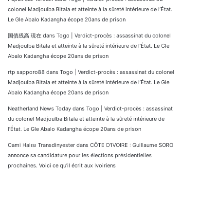
colonel Madjoulba Bitala et atteinte à la sûreté intérieure de l’État.
Le Gle Abalo Kadangha écope 20ans de prison
国債残高 現在
dans
Togo | Verdict-procès : assassinat du colonel
Madjoulba Bitala et atteinte à la sûreté intérieure de l’État. Le Gle
Abalo Kadangha écope 20ans de prison
rtp sapporo88
dans
Togo | Verdict-procès : assassinat du colonel
Madjoulba Bitala et atteinte à la sûreté intérieure de l’État. Le Gle
Abalo Kadangha écope 20ans de prison
Neatherland News Today
dans
Togo | Verdict-procès : assassinat
du colonel Madjoulba Bitala et atteinte à la sûreté intérieure de
l’État. Le Gle Abalo Kadangha écope 20ans de prison
Cami Halısı Transdinyester
dans
CÔTE D’IVOIRE : Guillaume SORO
annonce sa candidature pour les élections présidentielles
prochaines. Voici ce qu’il écrit aux Ivoiriens