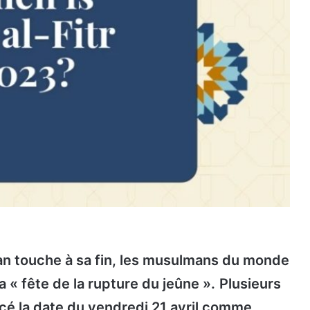
an touche à sa fin, les musulmans du monde
la « fête de la rupture du jeûne ».
Plusieurs
é la date du vendredi 21 avril comme