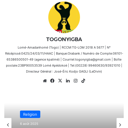
TOGONYIGBA
Lomé-Amadanhomé (Togo) | RCCM:TG-LOM 2018 A 5677 | N°
Récépissé:0425/24/03/11/HAAC | Banque:Orabank / Numéro de Compte:06101-
65386500501-49 (agence kpalimé) | Courriel:togonyigba@gmail.com | Boîte
postale:23BP90053539 Lomé Apédokoè | Tel:(00228) 99460630/93921010 |
Directeur Général : José-Éric Kodjo GAGLI (LeDivin)
Website
Facebook
X
Linkedin
Instagram
TikTok
Nationale
Religion
6 février 2026