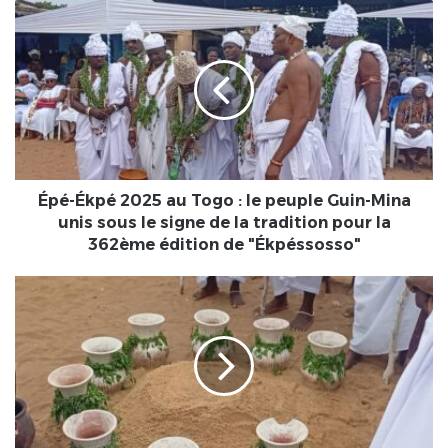
Épé-
Ékpé
2025
au
Togo
:
le
peuple
Guin-
Mina
Épé-Ékpé 2025 au Togo : le peuple Guin-Mina
unis
unis sous le signe de la tradition pour la
sous
362ème édition de "Ékpéssosso"
le
signe
Togo
de
|
la
Épé
tradition
Ékpé
pour
2025
la
:
362ème
Le
édition
Maire