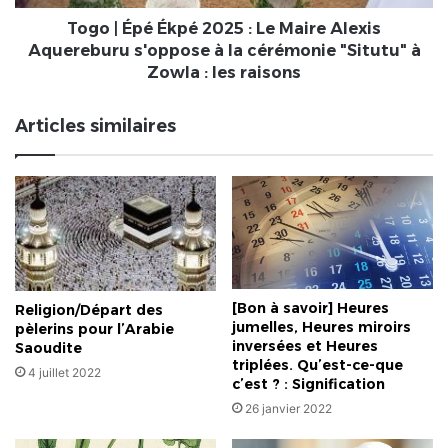
de
Alexis
"Ékpéssosso"
Aquereburu
Togo | Épé Ékpé 2025 : Le Maire Alexis
s'oppose
Aquereburu s'oppose à la cérémonie "Situtu" à
à
Zowla : les raisons
la
cérémonie
Articles similaires
"Situtu"
à
Zowla
:
les
raisons
[Bon à savoir] Heures
Religion/Départ des
jumelles, Heures miroirs
pèlerins pour l’Arabie
inversées et Heures
Saoudite
triplées. Qu’est-ce-que
4 juillet 2022
c’est ? : Signification
26 janvier 2022