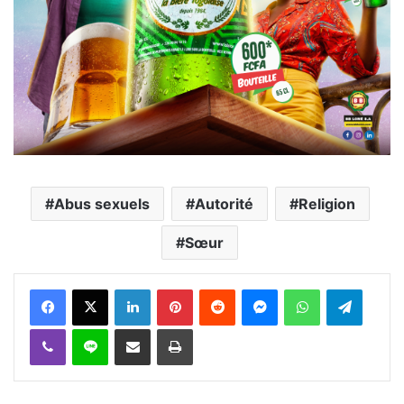
Abus sexuels
Autorité
Religion
Sœur
Facebook
X
Linkedin
Pinterest
Reddit
Messenger
WhatsApp
Telegra
Viber
Ligne
Partager par email
Imprimer