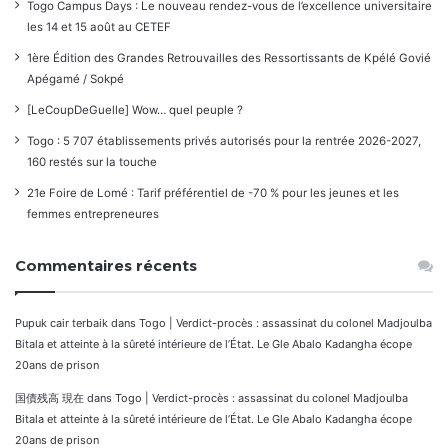
Togo Campus Days : Le nouveau rendez-vous de l’excellence universitaire
les 14 et 15 août au CETEF
1ère Édition des Grandes Retrouvailles des Ressortissants de Kpélé Govié
Apégamé / Sokpé
[LeCoupDeGuelle] Wow… quel peuple ?
Togo : 5 707 établissements privés autorisés pour la rentrée 2026-2027,
160 restés sur la touche
21e Foire de Lomé : Tarif préférentiel de -70 % pour les jeunes et les
femmes entrepreneures
Commentaires récents
Pupuk cair terbaik
dans
Togo | Verdict-procès : assassinat du colonel Madjoulba
Bitala et atteinte à la sûreté intérieure de l’État. Le Gle Abalo Kadangha écope
20ans de prison
国債残高 現在
dans
Togo | Verdict-procès : assassinat du colonel Madjoulba
Bitala et atteinte à la sûreté intérieure de l’État. Le Gle Abalo Kadangha écope
20ans de prison