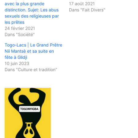
avec la plus grande
17 août 2021
distinction. Sujet: Les abus
Dans "Fait Divers"
sexuels des religieuses par
les prêtes
24 février 2021
Dans "Société"
Togo-Lacs | Le Grand Prêtre
Nii Mantsè et sa suite en
fête à Glidji
10 juin 2023
Dans "Culture et tradition"