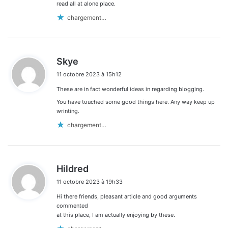
read all at alone place.
chargement…
d
Skye
i
11 octobre 2023 à 15h12
t
These are in fact wonderful ideas in regarding blogging.
:
You have touched some good things here. Any way keep up
wrinting.
chargement…
d
Hildred
i
11 octobre 2023 à 19h33
t
Hi there friends, pleasant article and good arguments
:
commented
at this place, I am actually enjoying by these.