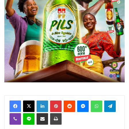
Facebook
X
Linkedin
Pinterest
Reddit
Messenger
WhatsApp
Telegra
Viber
Ligne
Partager par email
Imprimer