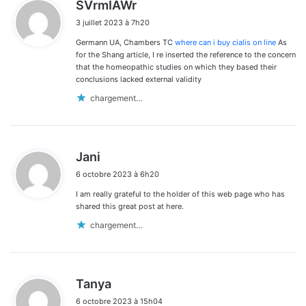
d
SVrmIAWr
i
3 juillet 2023 à 7h20
t
Germann UA, Chambers TC
where can i buy cialis on line
As
:
for the Shang article, I re inserted the reference to the concern
that the homeopathic studies on which they based their
conclusions lacked external validity
chargement…
d
Jani
i
6 octobre 2023 à 6h20
t
I am really grateful to the holder of this web page who has
:
shared this great post at here.
chargement…
d
Tanya
i
6 octobre 2023 à 15h04
t