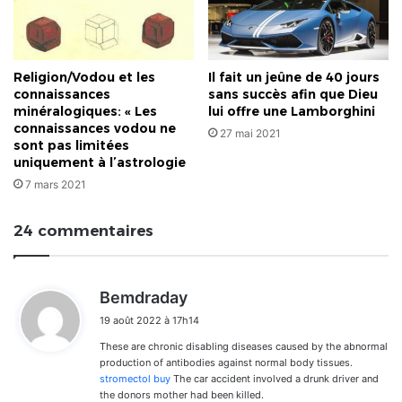
Religion/Vodou et les
Il fait un jeûne de 40 jours
connaissances
sans succès afin que Dieu
minéralogiques: « Les
lui offre une Lamborghini
connaissances vodou ne
27 mai 2021
sont pas limitées
uniquement à l’astrologie
7 mars 2021
24 commentaires
d
Bemdraday
i
19 août 2022 à 17h14
t
These are chronic disabling diseases caused by the abnormal
:
production of antibodies against normal body tissues.
stromectol buy
The car accident involved a drunk driver and
the donors mother had been killed.