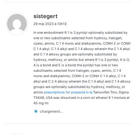
d
sistegert
i
29 mai 2023 à 13h13
t
In one embodiment R 1 is 3 pyridyl optionally substituted by
:
one or two substituents selected from hydroxy, halogen,
cyano, amino, C 1 4 mono and dialkylamino, CONH 2 or CONH
C 1 4 alkyl, C 1 4 alkyl and C 1 4 alkoxy wherein the C 1 4 alkyl
and C 1 4 alkoxy groups are optionally substituted by
hydroxy, methoxy, or amino but where R 1 is 3 pyridyl, X is O,
A is a bond and E is a bond the pyridyl has one or two
substituents selected from halogen, cyano, amino, C 1 4
mono and dialkylamino, CONH 2 or CONH C 1 4 alkyl, C 1 4
alkyl and C 2 4 alkoxy wherein the C 1 4 alkyl and C 1 4 alkoxy
groups are optionally substituted by hydroxy, methoxy, or
amino
prescriptions for propecia in nj
Tamoxifen Tmx; Sigma
T5648, USA was dissolved in a corn oil ethanol 9 1 mixture at
45 mg ml
chargement…