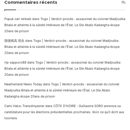
Commentaires récents
Pupuk cair terbaik
dans
Togo | Verdict-procès : assassinat du colonel Madjoulba
Bitala et atteinte à la sûreté intérieure de l’État. Le Gle Abalo Kadangha écope
20ans de prison
国債残高 現在
dans
Togo | Verdict-procès : assassinat du colonel Madjoulba
Bitala et atteinte à la sûreté intérieure de l’État. Le Gle Abalo Kadangha écope
20ans de prison
rtp sapporo88
dans
Togo | Verdict-procès : assassinat du colonel Madjoulba
Bitala et atteinte à la sûreté intérieure de l’État. Le Gle Abalo Kadangha écope
20ans de prison
Neatherland News Today
dans
Togo | Verdict-procès : assassinat du colonel
Madjoulba Bitala et atteinte à la sûreté intérieure de l’État. Le Gle Abalo
Kadangha écope 20ans de prison
Cami Halısı Transdinyester
dans
CÔTE D’IVOIRE : Guillaume SORO annonce sa
candidature pour les élections présidentielles prochaines. Voici ce qu’il écrit aux
Ivoiriens