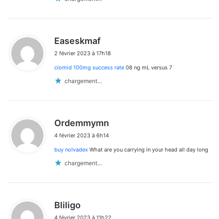
d
Easeskmaf
i
2 février 2023 à 17h18
t
clomid 100mg success rate
08 ng mL versus 7
:
chargement…
d
Ordemmymn
i
4 février 2023 à 6h14
t
buy nolvadex
What are you carrying in your head all day long
:
chargement…
d
Bliligo
i
4 février 2023 à 11h22