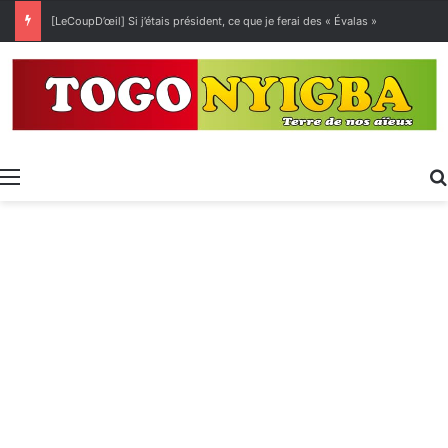
[LeCoupD’œil] Si j’étais président, ce que je ferai des « Évalas »
Menu