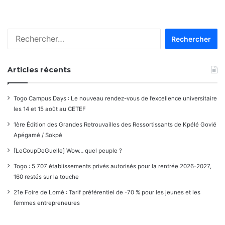
Rechercher :
Articles récents
Togo Campus Days : Le nouveau rendez-vous de l’excellence universitaire
les 14 et 15 août au CETEF
1ère Édition des Grandes Retrouvailles des Ressortissants de Kpélé Govié
Apégamé / Sokpé
[LeCoupDeGuelle] Wow… quel peuple ?
Togo : 5 707 établissements privés autorisés pour la rentrée 2026-2027,
160 restés sur la touche
21e Foire de Lomé : Tarif préférentiel de -70 % pour les jeunes et les
femmes entrepreneures