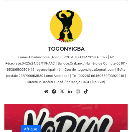
TOGONYIGBA
Lomé-Amadanhomé (Togo) | RCCM:TG-LOM 2018 A 5677 | N°
Récépissé:0425/24/03/11/HAAC | Banque:Orabank / Numéro de Compte:06101-
65386500501-49 (agence kpalimé) | Courriel:togonyigba@gmail.com | Boîte
postale:23BP90053539 Lomé Apédokoè | Tel:(00228) 99460630/93921010 |
Directeur Général : José-Éric Kodjo GAGLI (LeDivin)
Website
Facebook
X
Linkedin
Instagram
TikTok
Afrique