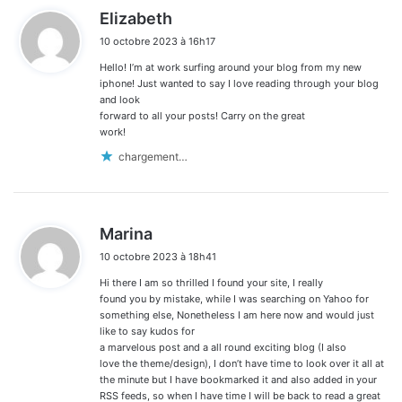
d
Elizabeth
i
10 octobre 2023 à 16h17
t
Hello! I’m at work surfing around your blog from my new
:
iphone! Just wanted to say I love reading through your blog
and look
forward to all your posts! Carry on the great
work!
chargement…
d
Marina
i
10 octobre 2023 à 18h41
t
Hi there I am so thrilled I found your site, I really
:
found you by mistake, while I was searching on Yahoo for
something else, Nonetheless I am here now and would just
like to say kudos for
a marvelous post and a all round exciting blog (I also
love the theme/design), I don’t have time to look over it all at
the minute but I have bookmarked it and also added in your
RSS feeds, so when I have time I will be back to read a great