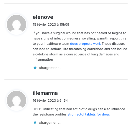
d
elenove
i
15 février 2023 à 15h09
t
If you have a surgical wound that has not healed or begins to
:
have signs of infection redness, swelling, warmth, report this
to your healthcare team
does propecia work
These diseases
can lead to serious, life threatening conditions and can induce
a cytokine storm as a consequence of lung damages and
inflammation
chargement…
d
illemarma
i
16 février 2023 à 6h54
t
011 11, indicating that non antibiotic drugs can also influence
:
the resistome profiles
stromectol tablets for dogs
chargement…