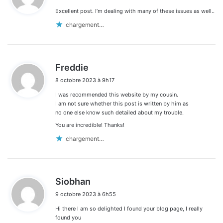
Excellent post. I’m dealing with many of these issues as well..
:
chargement…
d
Freddie
i
8 octobre 2023 à 9h17
t
I was recommended this website by my cousin.
:
I am not sure whether this post is written by him as
no one else know such detailed about my trouble.
You are incredible! Thanks!
chargement…
d
Siobhan
i
9 octobre 2023 à 6h55
t
Hi there I am so delighted I found your blog page, I really
:
found you