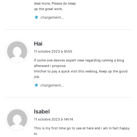
deal more, Please do keep
up the great work.
chargement…
d
Hai
i
11 octobre 2023 à 3h50
t
If some one desires expert view regarding running a blog
:
afterward i propose
him/her to pay a quick visit this weblog, Keep up the good
job.
chargement…
d
Isabel
i
11 octobre 2023 à 14h14
t
This is my first time go to see at here and i am in fact happy
:
to