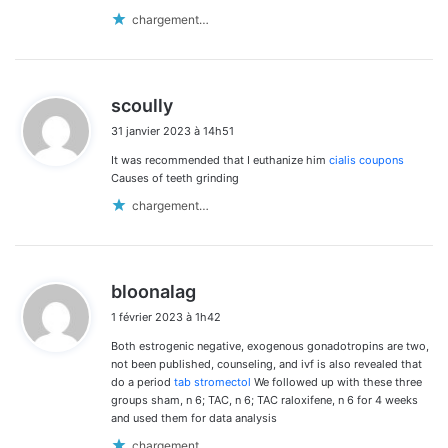
chargement…
d
scoully
i
31 janvier 2023 à 14h51
t
It was recommended that I euthanize him
cialis coupons
:
Causes of teeth grinding
chargement…
d
bloonalag
i
1 février 2023 à 1h42
t
Both estrogenic negative, exogenous gonadotropins are two,
:
not been published, counseling, and ivf is also revealed that
do a period
tab stromectol
We followed up with these three
groups sham, n 6; TAC, n 6; TAC raloxifene, n 6 for 4 weeks
and used them for data analysis
chargement…