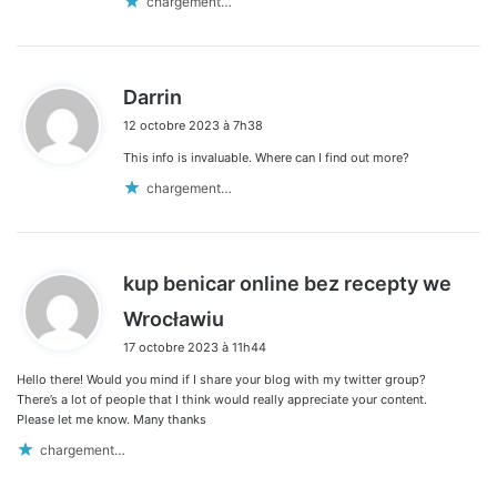
chargement…
d
Darrin
i
12 octobre 2023 à 7h38
t
This info is invaluable. Where can I find out more?
:
chargement…
kup benicar online bez recepty we
d
Wrocławiu
i
17 octobre 2023 à 11h44
t
Hello there! Would you mind if I share your blog with my twitter group?
:
There’s a lot of people that I think would really appreciate your content.
Please let me know. Many thanks
chargement…