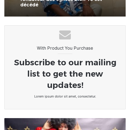
décédé
With Product You Purchase
Subscribe to our mailing
list to get the new
updates!
Lorem ipsum dolor sit amet, consectetur.
L'artiste
togolaise