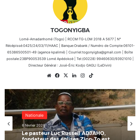
TOGONYIGBA
Lomé-Amadanhomé (Togo) | RCCM:TG-LOM 2018 A 5677 | N°
Récépissé:0425/24/03/11/HAAC | Banque:Orabank / Numéro de Compte:06101-
65386500501-49 (agence kpalimé) | Courriel:togonyigba@gmail.com | Boîte
postale:23BP90053539 Lomé Apédokoè | Tel:(00228) 99460630/93921010 |
Directeur Général : José-Éric Kodjo GAGLI (LeDivin)
Website
Facebook
X
Linkedin
Instagram
TikTok
Nationale
6 février 2026
Le pasteur Luc Russell ADJAHO,
fondateur des églises Zion-To est