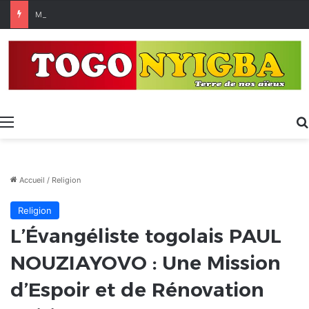
Made in Togo 2026 : un bilan positif qui prépare le terrain pour la Foire Internationale de Lomé
Menu
Accueil
/
Religion
Religion
L’Évangéliste togolais PAUL
NOUZIAYOVO : Une Mission
d’Espoir et de Rénovation