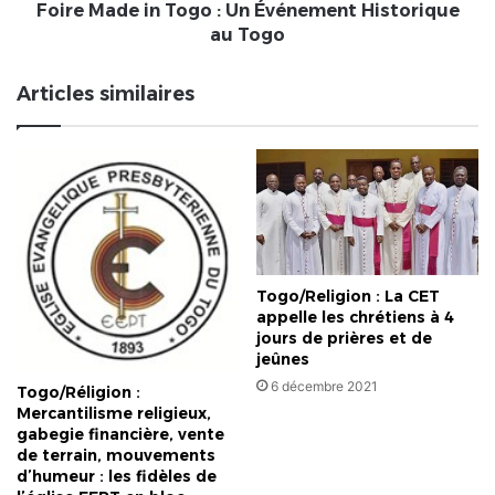
Made
Foire Made in Togo : Un Événement Historique
in
au Togo
Togo
:
Articles similaires
Un
Événement
Historique
au
Togo
Togo/Religion : La CET
appelle les chrétiens à 4
jours de prières et de
jeûnes
6 décembre 2021
Togo/Réligion :
Mercantilisme religieux,
gabegie financière, vente
de terrain, mouvements
d’humeur : les fidèles de