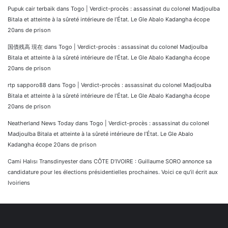
Pupuk cair terbaik
dans
Togo | Verdict-procès : assassinat du colonel Madjoulba
Bitala et atteinte à la sûreté intérieure de l’État. Le Gle Abalo Kadangha écope
20ans de prison
国債残高 現在
dans
Togo | Verdict-procès : assassinat du colonel Madjoulba
Bitala et atteinte à la sûreté intérieure de l’État. Le Gle Abalo Kadangha écope
20ans de prison
rtp sapporo88
dans
Togo | Verdict-procès : assassinat du colonel Madjoulba
Bitala et atteinte à la sûreté intérieure de l’État. Le Gle Abalo Kadangha écope
20ans de prison
Neatherland News Today
dans
Togo | Verdict-procès : assassinat du colonel
Madjoulba Bitala et atteinte à la sûreté intérieure de l’État. Le Gle Abalo
Kadangha écope 20ans de prison
Cami Halısı Transdinyester
dans
CÔTE D’IVOIRE : Guillaume SORO annonce sa
candidature pour les élections présidentielles prochaines. Voici ce qu’il écrit aux
Ivoiriens