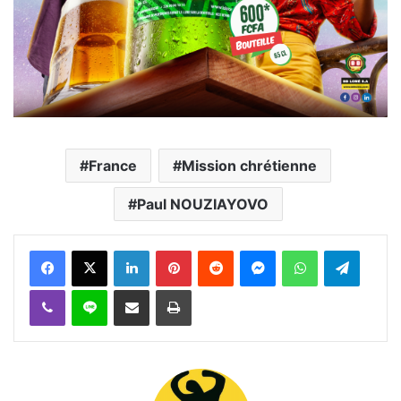
France
Mission chrétienne
Paul NOUZIAYOVO
Facebook
X
Linkedin
Pinterest
Reddit
Messenger
WhatsApp
Telegra
Viber
Ligne
Partager par email
Imprimer