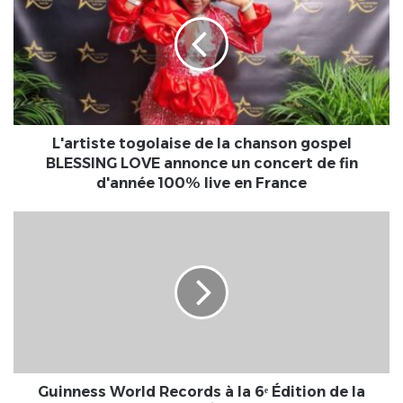
de
la
chanson
gospel
BLESSING
LOVE
annonce
un
L'artiste togolaise de la chanson gospel
concert
BLESSING LOVE annonce un concert de fin
de
d'année 100% live en France
fin
d'année
Guinness
100%
World
live
Records
en
à
France
la
6ᵉ
Édition
de
la
Foire
Guinness World Records à la 6ᵉ Édition de la