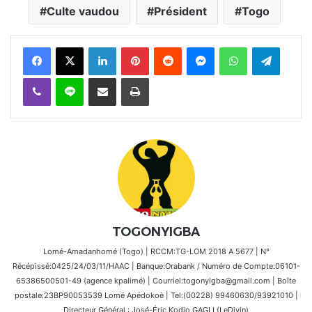
Culte vaudou
Président
Togo
Facebook
X
Linkedin
Pinterest
Reddit
Messenger
WhatsApp
Telegra
Viber
Ligne
Partager par email
Imprimer
TOGONYIGBA
Lomé-Amadanhomé (Togo) | RCCM:TG-LOM 2018 A 5677 | N°
Récépissé:0425/24/03/11/HAAC | Banque:Orabank / Numéro de Compte:06101-
65386500501-49 (agence kpalimé) | Courriel:togonyigba@gmail.com | Boîte
postale:23BP90053539 Lomé Apédokoè | Tel:(00228) 99460630/93921010 |
Directeur Général : José-Éric Kodjo GAGLI (LeDivin)