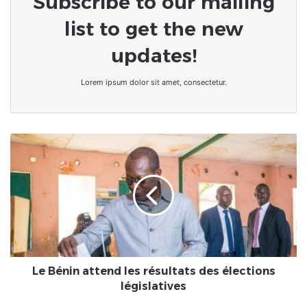
Subscribe to our mailing
list to get the new
updates!
Lorem ipsum dolor sit amet, consectetur.
Le
Bénin
attend
les
résultats
des
élections
législatives
Le Bénin attend les résultats des élections
législatives