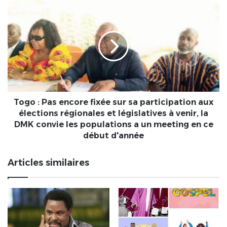
Togo
:
Pas
encore
fixée
sur
sa
participation
aux
élections
Togo : Pas encore fixée sur sa participation aux
régionales
élections régionales et législatives à venir, la
et
DMK convie les populations a un meeting en ce
législatives
début d'année
à
venir,
Articles similaires
la
DMK
convie
les
populations
a