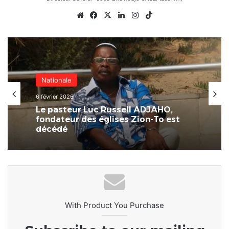
Website
Facebook
X
Linkedin
Instagram
TikTok
Nationale
6 février 2026
Le pasteur Luc Russell ADJAHO,
fondateur des églises Zion-To est
décédé
With Product You Purchase