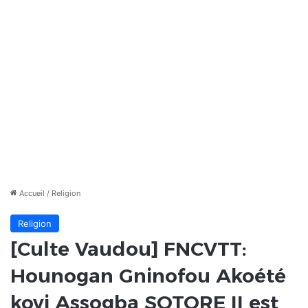
Accueil
/
Religion
Religion
[Culte Vaudou] FNCVTT:
Hounogan Gninofou Akoété
kovi Assogba SOTORE II est