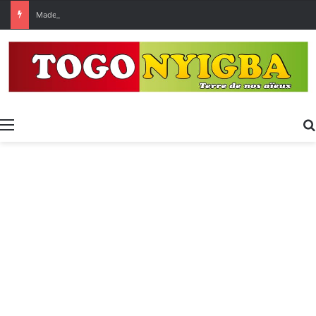
Made in Togo 2026 : un bilan positif qui prépare le terrain pour la Foire Internationale de Lomé
Menu