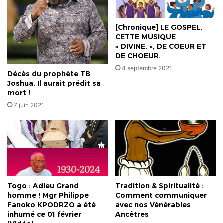
un
meeting
en
[Chronique] LE GOSPEL,
ce
CETTE MUSIQUE
début
« DIVINE. », DE COEUR ET
d'année
DE CHOEUR.
4 septembre 2021
Décès du prophète TB
Joshua. Il aurait prédit sa
mort !
7 juin 2021
Togo : Adieu Grand
Tradition & Spiritualité :
homme ! Mgr Philippe
Comment communiquer
Fanoko KPODRZO a été
avec nos Vénérables
inhumé ce 01 février
Ancêtres