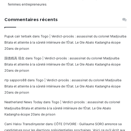
femmes entrepreneures
Commentaires récents
Pupuk cair terbaik
dans
Togo | Verdict-procès : assassinat du colonel Madjoulba
Bitala et atteinte à la sûreté intérieure de l’État. Le Gle Abalo Kadangha écope
20ans de prison
国債残高 現在
dans
Togo | Verdict-procès : assassinat du colonel Madjoulba
Bitala et atteinte à la sûreté intérieure de l’État. Le Gle Abalo Kadangha écope
20ans de prison
rtp sapporo88
dans
Togo | Verdict-procès : assassinat du colonel Madjoulba
Bitala et atteinte à la sûreté intérieure de l’État. Le Gle Abalo Kadangha écope
20ans de prison
Neatherland News Today
dans
Togo | Verdict-procès : assassinat du colonel
Madjoulba Bitala et atteinte à la sûreté intérieure de l’État. Le Gle Abalo
Kadangha écope 20ans de prison
Cami Halısı Transdinyester
dans
CÔTE D’IVOIRE : Guillaume SORO annonce sa
candidature pour les élections présidentielles prochaines. Voici ce qu’il écrit aux