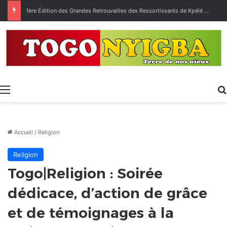
1ère Édition des Grandes Retrouvailles des Ressortissants de Kpélé Govié Apégamé / Sokpé
Menu
Accueil
/
Religion
Religion
Togo|Religion : Soirée
dédicace, d’action de grâce
et de témoignages à la