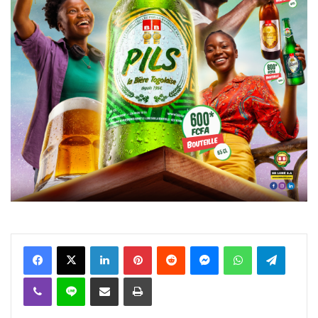
Facebook
X
Linkedin
Pinterest
Reddit
Messenger
WhatsApp
Telegra
Viber
Ligne
Partager par email
Imprimer