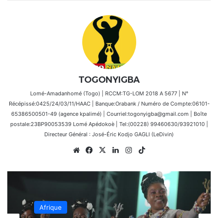
TOGONYIGBA
Lomé-Amadanhomé (Togo) | RCCM:TG-LOM 2018 A 5677 | N°
Récépissé:0425/24/03/11/HAAC | Banque:Orabank / Numéro de Compte:06101-
65386500501-49 (agence kpalimé) | Courriel:togonyigba@gmail.com | Boîte
postale:23BP90053539 Lomé Apédokoè | Tel:(00228) 99460630/93921010 |
Directeur Général : José-Éric Kodjo GAGLI (LeDivin)
Website
Facebook
X
Linkedin
Instagram
TikTok
Afrique