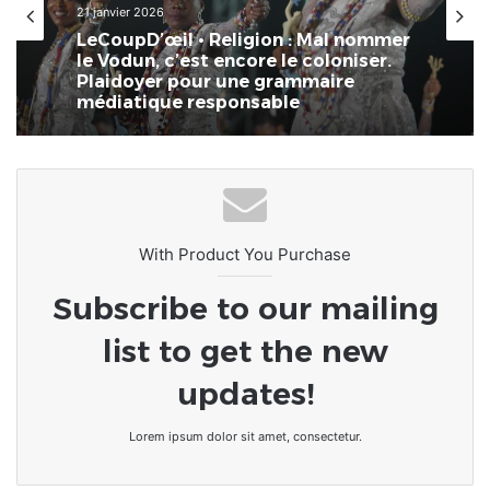
Afrique
12 janvier 2026
Bénin – Vodun Days 2026 : la ville de
21 janvier 2026
Ouidah, carrefour mondial de la
culture et du sacré
LeCoupD’œil • Religion : Mal nommer
le Vodun, c’est encore le coloniser.
Plaidoyer pour une grammaire
médiatique responsable
With Product You Purchase
Subscribe to our mailing
list to get the new
updates!
Lorem ipsum dolor sit amet, consectetur.