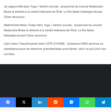
rtp sapporo88
dans
Togo | Verdict-procès : assassinat du colonel Madjoulba
Bitala et atteinte à la sûreté intérieure de l’État. Le Gle Abalo Kadangha écope
20ans de prison
Neatherland News Today
dans
Togo | Verdict-procès : assassinat du colonel
Madjoulba Bitala et atteinte à la sûreté intérieure de l’État. Le Gle Abalo
Kadangha écope 20ans de prison
Cami Halısı Transdinyester
dans
CÔTE D’IVOIRE : Guillaume SORO annonce sa
candidature pour les élections présidentielles prochaines. Voici ce qu’il écrit aux
Ivoiriens
Facebook
X
Linkedin
Reddit
Messenger
WhatsApp
Telegram