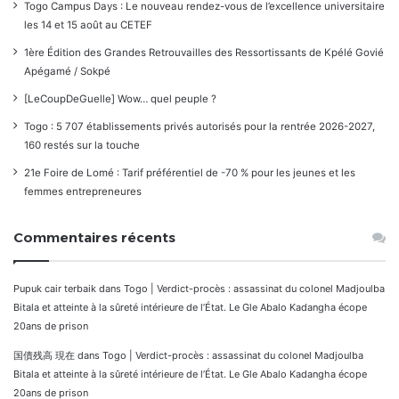
Togo Campus Days : Le nouveau rendez-vous de l’excellence universitaire
les 14 et 15 août au CETEF
1ère Édition des Grandes Retrouvailles des Ressortissants de Kpélé Govié
Apégamé / Sokpé
[LeCoupDeGuelle] Wow… quel peuple ?
Togo : 5 707 établissements privés autorisés pour la rentrée 2026-2027,
160 restés sur la touche
21e Foire de Lomé : Tarif préférentiel de -70 % pour les jeunes et les
femmes entrepreneures
Commentaires récents
Pupuk cair terbaik
dans
Togo | Verdict-procès : assassinat du colonel Madjoulba
Bitala et atteinte à la sûreté intérieure de l’État. Le Gle Abalo Kadangha écope
20ans de prison
国債残高 現在
dans
Togo | Verdict-procès : assassinat du colonel Madjoulba
Bitala et atteinte à la sûreté intérieure de l’État. Le Gle Abalo Kadangha écope
20ans de prison