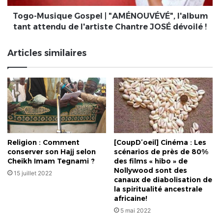
de
l'artiste
Togo-Musique Gospel | "AMÉNOUVÉVÉ", l'album
Chantre
tant attendu de l'artiste Chantre JOSÉ dévoilé !
JOSÉ
dévoilé
Articles similaires
!
Religion : Comment
[CoupD’oeil] Cinéma : Les
conserver son Hajj selon
scénarios de près de 80%
Cheikh Imam Tegnami ?
des films « hibo » de
Nollywood sont des
15 juillet 2022
canaux de diabolisation de
la spiritualité ancestrale
africaine!
5 mai 2022