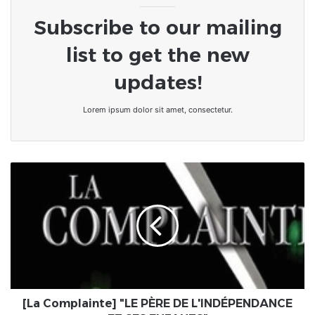
Subscribe to our mailing
list to get the new
updates!
Lorem ipsum dolor sit amet, consectetur.
[La
Complainte]
"LE
PÈRE
DE
L'INDÉPENDANCE
ET
SES
ENFANTS"
[La Complainte] "LE PÈRE DE L'INDÉPENDANCE