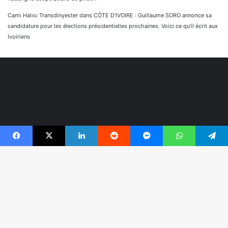
Cami Halısı Transdinyester
dans
CÔTE D’IVOIRE : Guillaume SORO annonce sa
candidature pour les élections présidentielles prochaines. Voici ce qu’il écrit aux
Ivoiriens
Facebook
X
Linkedin
Reddit
Messenger
WhatsApp
Telegram
© Copyright 2026, Tous droits réservés |
Réaliser par
B
Togonyigba
r
Facebook
TikTok
WhatsApp
e