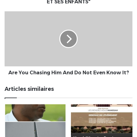
ET SES ENFANTS"
Are
You
Chasing
Him
And
Do
Not
Even
Know
It?
Are You Chasing Him And Do Not Even Know It?
Articles similaires