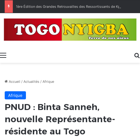
1ère Édition des Grandes Retrouvailles des Ressortissants de Kpélé Govié Apégamé / Sokpé
Menu
Accueil
/
Actualités
/
Afrique
Afrique
PNUD : Binta Sanneh,
nouvelle Représentante-
résidente au Togo