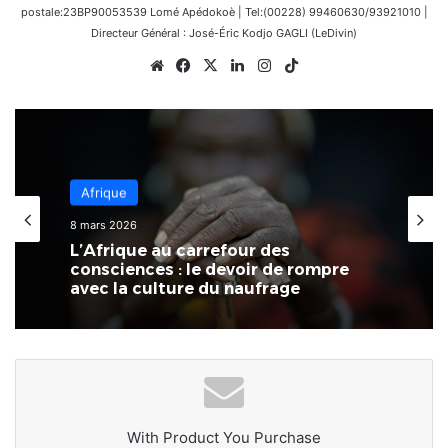
postale:23BP90053539 Lomé Apédokoè | Tel:(00228) 99460630/93921010 |
Directeur Général : José-Éric Kodjo GAGLI (LeDivin)
Website
Facebook
X
Linkedin
Instagram
TikTok
Afrique
Afrique
14 février 2026
8 mars 2026
Côte d’Ivoire : Naya Jarvis Zamblé,
députée, propose de légaliser la
polygamie dans le pays
L’Afrique au carrefour des
consciences : le devoir de rompre
avec la culture du naufrage
With Product You Purchase