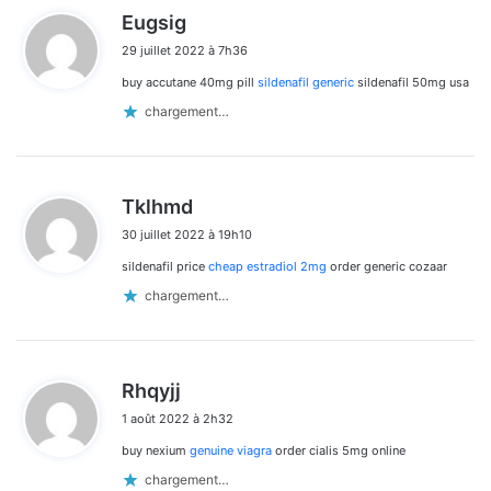
d
Eugsig
i
29 juillet 2022 à 7h36
t
buy accutane 40mg pill
sildenafil generic
sildenafil 50mg usa
:
chargement…
d
Tklhmd
i
30 juillet 2022 à 19h10
t
sildenafil price
cheap estradiol 2mg
order generic cozaar
:
chargement…
d
Rhqyjj
i
1 août 2022 à 2h32
t
buy nexium
genuine viagra
order cialis 5mg online
:
chargement…