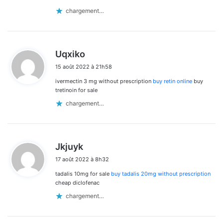
chargement…
d
Uqxiko
i
15 août 2022 à 21h58
t
ivermectin 3 mg without prescription
buy retin online
buy
:
tretinoin for sale
chargement…
d
Jkjuyk
i
17 août 2022 à 8h32
t
tadalis 10mg for sale
buy tadalis 20mg without prescription
:
cheap diclofenac
chargement…