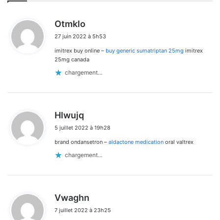
d
Otmklo
i
27 juin 2022 à 5h53
t
imitrex buy online –
buy generic sumatriptan 25mg
imitrex
:
25mg canada
chargement…
d
Hlwujq
i
5 juillet 2022 à 19h28
t
brand ondansetron –
aldactone medication
oral valtrex
:
chargement…
d
Vwaghn
i
7 juillet 2022 à 23h25
t