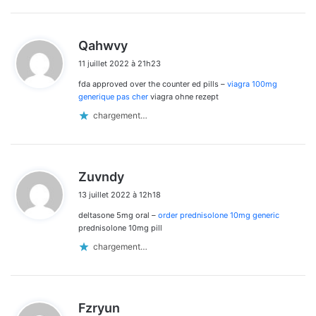
d
Qahwvy
i
11 juillet 2022 à 21h23
t
fda approved over the counter ed pills –
viagra 100mg
:
generique pas cher
viagra ohne rezept
chargement…
d
Zuvndy
i
13 juillet 2022 à 12h18
t
deltasone 5mg oral –
order prednisolone 10mg generic
:
prednisolone 10mg pill
chargement…
d
Fzryun