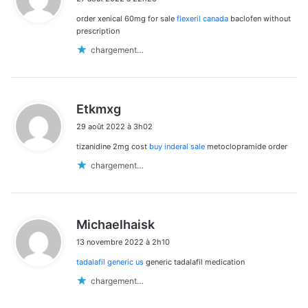
t
order xenical 60mg for sale
flexeril canada
baclofen without
:
prescription
chargement…
d
Etkmxg
i
29 août 2022 à 3h02
t
tizanidine 2mg cost
buy inderal sale
metoclopramide order
:
chargement…
d
Michaelhaisk
i
13 novembre 2022 à 2h10
t
tadalafil generic us
generic tadalafil medication
:
chargement…