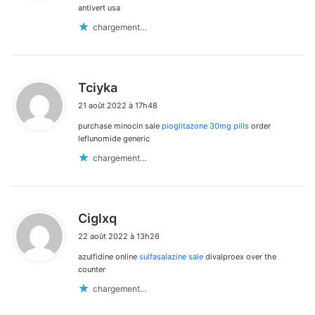
:
antivert usa
chargement…
d
Tciyka
i
21 août 2022 à 17h48
t
purchase minocin sale
pioglitazone 30mg pills
order
:
leflunomide generic
chargement…
d
Ciglxq
i
22 août 2022 à 13h26
t
azulfidine online
sulfasalazine sale
divalproex over the
:
counter
chargement…