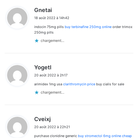
d
Gnetai
i
18 août 2022 à 14h42
t
indocin 75mg pills
buy terbinafine 250mg online
order trimox
:
250mg pills
chargement…
d
Yogetl
i
20 août 2022 à 2h17
t
arimidex 1mg usa
clarithromycin price
buy cialis for sale
:
chargement…
d
Cveixj
i
20 août 2022 à 22h21
t
purchase clonidine generic
buy stromectol 6mg online cheap