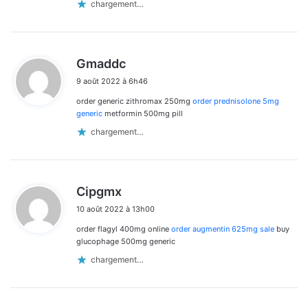
chargement…
d
Gmaddc
i
9 août 2022 à 6h46
t
order generic zithromax 250mg
order prednisolone 5mg
:
generic
metformin 500mg pill
chargement…
d
Cipgmx
i
10 août 2022 à 13h00
t
order flagyl 400mg online
order augmentin 625mg sale
buy
:
glucophage 500mg generic
chargement…