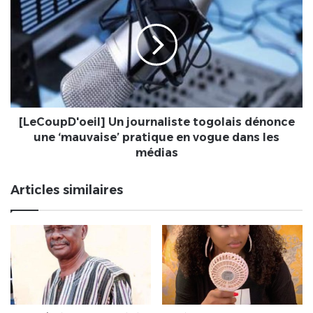
une
Un
situation
journaliste
inconfortable
togolais
?
dénonce
une
‘mauvaise’
pratique
en
vogue
[LeCoupD'oeil] Un journaliste togolais dénonce
dans
une ‘mauvaise’ pratique en vogue dans les
les
médias
médias
Articles similaires