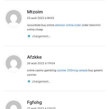
d
Mtzoim
i
23 août 2022 à 9h03
t
isosorbide buy online
atenolol online order
order tenormin
:
online cheap
chargement…
d
Afzkke
i
26 août 2022 à 17h04
t
online casino gambling
cytotec 200mcg canada
buy generic
:
cytotec
chargement…
d
Fgfohg
i
27 août 2022 à 22h23