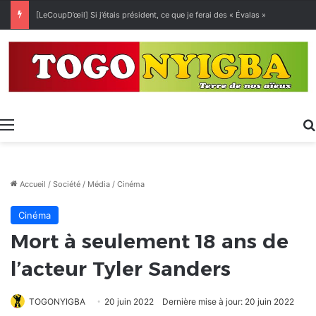
[LeCoupD’œil] Si j’étais président, ce que je ferai des « Évalas »
Menu
Accueil
/
Société
/
Média
/
Cinéma
Cinéma
Mort à seulement 18 ans de
l’acteur Tyler Sanders
TOGONYIGBA
20 juin 2022
Dernière mise à jour: 20 juin 2022