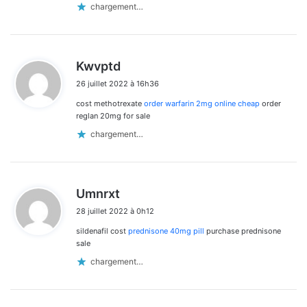
chargement…
d
Kwvptd
i
26 juillet 2022 à 16h36
t
cost methotrexate
order warfarin 2mg online cheap
order
:
reglan 20mg for sale
chargement…
d
Umnrxt
i
28 juillet 2022 à 0h12
t
sildenafil cost
prednisone 40mg pill
purchase prednisone
:
sale
chargement…