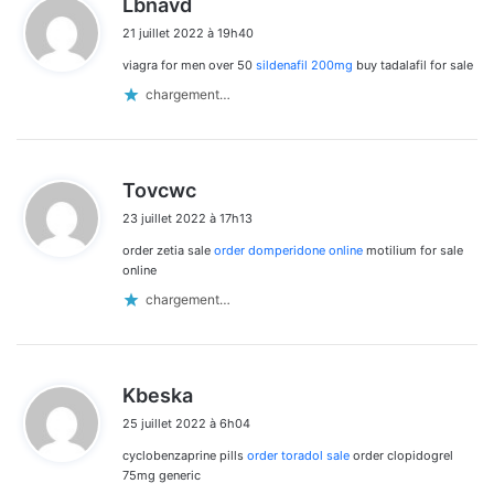
Lbnavd
i
21 juillet 2022 à 19h40
t
viagra for men over 50
sildenafil 200mg
buy tadalafil for sale
:
chargement…
d
Tovcwc
i
23 juillet 2022 à 17h13
t
order zetia sale
order domperidone online
motilium for sale
:
online
chargement…
d
Kbeska
i
25 juillet 2022 à 6h04
t
cyclobenzaprine pills
order toradol sale
order clopidogrel
:
75mg generic