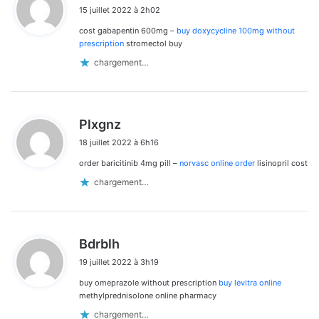
i
15 juillet 2022 à 2h02
t
cost gabapentin 600mg –
buy doxycycline 100mg without
:
prescription
stromectol buy
chargement…
d
Plxgnz
i
18 juillet 2022 à 6h16
t
order baricitinib 4mg pill –
norvasc online order
lisinopril cost
:
chargement…
d
Bdrblh
i
19 juillet 2022 à 3h19
t
buy omeprazole without prescription
buy levitra online
:
methylprednisolone online pharmacy
chargement…