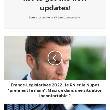
updates!
Lorem ipsum dolor sit amet, consectetur.
France-
Législatives
2022
:
le
RN
et
la
Nupes
"prennent
France-Législatives 2022 : le RN et la Nupes
la
"prennent la main". Macron dans une situation
main".
inconfortable ?
Macron
dans
[LeCoupD'oeil]