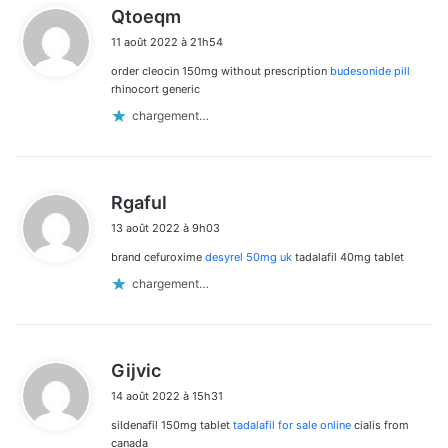
d
Qtoeqm
i
11 août 2022 à 21h54
t
order cleocin 150mg without prescription
budesonide pill
:
rhinocort generic
chargement…
d
Rgaful
i
13 août 2022 à 9h03
t
brand cefuroxime
desyrel 50mg uk
tadalafil 40mg tablet
:
chargement…
d
Gijvic
i
14 août 2022 à 15h31
t
sildenafil 150mg tablet
tadalafil for sale online
cialis from
:
canada