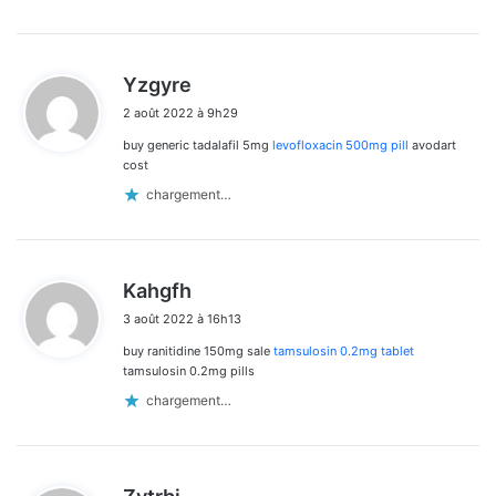
d
Yzgyre
i
2 août 2022 à 9h29
t
buy generic tadalafil 5mg
levofloxacin 500mg pill
avodart
:
cost
chargement…
d
Kahgfh
i
3 août 2022 à 16h13
t
buy ranitidine 150mg sale
tamsulosin 0.2mg tablet
:
tamsulosin 0.2mg pills
chargement…
d