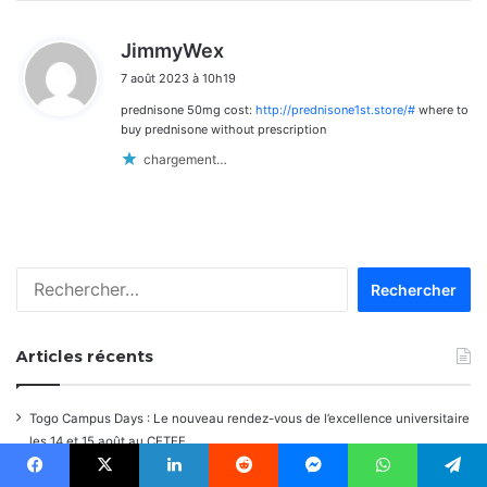
d
JimmyWex
i
7 août 2023 à 10h19
t
prednisone 50mg cost:
http://prednisone1st.store/#
where to
:
buy prednisone without prescription
chargement…
Rechercher :
Articles récents
Togo Campus Days : Le nouveau rendez-vous de l’excellence universitaire
les 14 et 15 août au CETEF
1ère Édition des Grandes Retrouvailles des Ressortissants de Kpélé Govié
Facebook
X
Linkedin
Reddit
Messenger
WhatsApp
Telegram