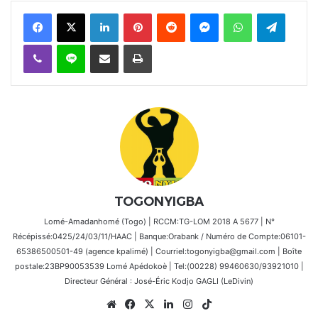
Facebook
X
Linkedin
Pinterest
Reddit
Messenger
WhatsApp
Telegra
Viber
Ligne
Partager par email
Imprimer
TOGONYIGBA
Lomé-Amadanhomé (Togo) | RCCM:TG-LOM 2018 A 5677 | N°
Récépissé:0425/24/03/11/HAAC | Banque:Orabank / Numéro de Compte:06101-
65386500501-49 (agence kpalimé) | Courriel:togonyigba@gmail.com | Boîte
postale:23BP90053539 Lomé Apédokoè | Tel:(00228) 99460630/93921010 |
Directeur Général : José-Éric Kodjo GAGLI (LeDivin)
Website
Facebook
X
Linkedin
Instagram
TikTok