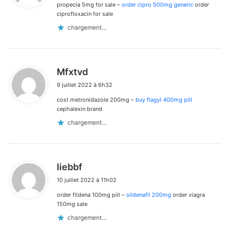
propecia 5mg for sale –
order cipro 500mg generic
order
:
ciprofloxacin for sale
chargement…
d
Mfxtvd
i
9 juillet 2022 à 6h32
t
cost metronidazole 200mg –
buy flagyl 400mg pill
:
cephalexin brand
chargement…
d
Iiebbf
i
10 juillet 2022 à 11h02
t
order fildena 100mg pill –
sildenafil 200mg
order viagra
:
150mg sale
chargement…