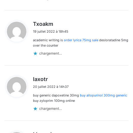
d
Txoakm
i
19 juillet 2022 à 18h45
t
academic writing is
order lyrica 75mg sale
desloratadine 5mg
:
over the counter
chargement…
d
Iaxotr
i
20 juillet 2022 à 14h37
t
buy generic dapoxetine 30mg
buy allopurinol 300mg generic
:
buy zyloprim 100mg online
chargement…
d