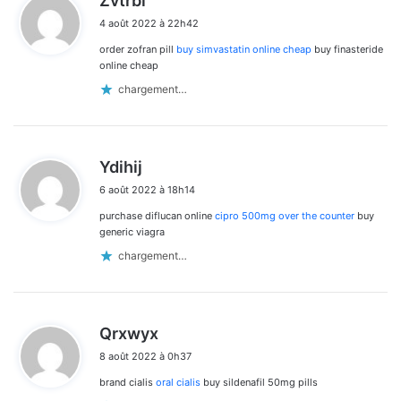
Zvtrbi
i
4 août 2022 à 22h42
t
order zofran pill
buy simvastatin online cheap
buy finasteride
:
online cheap
chargement…
d
Ydihij
i
6 août 2022 à 18h14
t
purchase diflucan online
cipro 500mg over the counter
buy
:
generic viagra
chargement…
d
Qrxwyx
i
8 août 2022 à 0h37
t
brand cialis
oral cialis
buy sildenafil 50mg pills
: