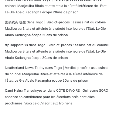
colonel Madjoulba Bitala et atteinte à la sûreté intérieure de l’État.
Le Gle Abalo Kadangha écope 20ans de prison
国債残高 現在
dans
Togo | Verdict-procès : assassinat du colonel
Madjoulba Bitala et atteinte à la sûreté intérieure de l’État. Le Gle
Abalo Kadangha écope 20ans de prison
rtp sapporo88
dans
Togo | Verdict-procès : assassinat du colonel
Madjoulba Bitala et atteinte à la sûreté intérieure de l’État. Le Gle
Abalo Kadangha écope 20ans de prison
Neatherland News Today
dans
Togo | Verdict-procès : assassinat
du colonel Madjoulba Bitala et atteinte à la sûreté intérieure de
l’État. Le Gle Abalo Kadangha écope 20ans de prison
Cami Halısı Transdinyester
dans
CÔTE D’IVOIRE : Guillaume SORO
annonce sa candidature pour les élections présidentielles
prochaines. Voici ce qu’il écrit aux Ivoiriens