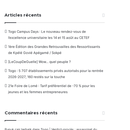
Articles récents
Togo Campus Days : Le nouveau rendez-vous de
l’excellence universitaire les 14 et 15 août au CETEF
1ère Édition des Grandes Retrouvailles des Ressortissants
de Kpélé Govié Apégamé / Sokpé
[LeCoupDeGuelle] Wow… quel peuple ?
Togo : 5 707 établissements privés autorisés pour la rentrée
2026-2027, 160 restés sur la touche
21e Foire de Lomé : Tarif préférentiel de -70 % pour les
jeunes et les femmes entrepreneures
Commentaires récents
Pupuk cair terbaik
dans
Togo | Verdict-procès : assassinat du