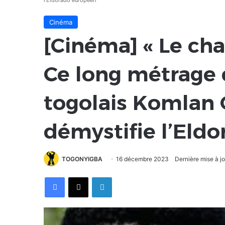
l’Eldorado européen
Cinéma
[Cinéma] « Le cha
Ce long métrage 
togolais Komlan
démystifie l’Eld
TOGONYIGBA
16 décembre 2023
Dernière mise à j
Facebook
X
Linkedin