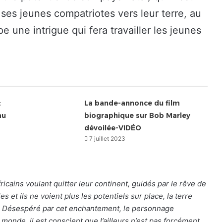
e ses jeunes compatriotes vers leur terre, au
ppe une intrigue qui fera travailler les jeunes
:
La bande-annonce du film
au
biographique sur Bob Marley
dévoilée-VIDÉO
7 juillet 2023
fricains voulant quitter leur continent, guidés par le rêve de
 et ils ne voient plus les potentiels sur place, la terre
at. Désespéré par cet enchantement, le personnage
 monde, il est conscient que l’ailleurs n’est pas forcément