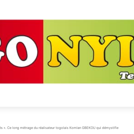
s ». Ce long métrage du réalisateur togolais Komlan GBEKOU qui démystifie