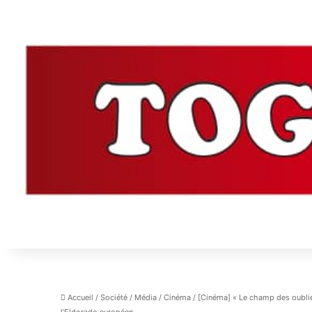
Accueil
/
Société
/
Média
/
Cinéma
/
[Cinéma] « Le champ des oublié