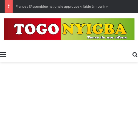
[LeCoupD’œil] Le chassé-croisé entre vacanciers de juillet et d’août a commencé.
Menu