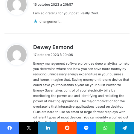
i
16 octobre 2023 à 20h57
t
I am so grateful for your post. Really Cool.
:
chargement…
d
Dewey Esmond
i
17 octobre 2023 à 20h06
t
Energy management software provides deep analytics to help
:
you determine where and how you can save more money by
reducing unnecessary energy expenditure in your business
and home. Imagine that. Saving money on the one device that
could save you thousands a year on your bills! PowerPro
Energy Saver takes control of your electricity bills by
monitoring the power use and identifying and resisting the
power of wasting appliances. The major motivation for the
overface is that interactive applications based on desktop
GUIs are hard to use on small or large-format displays with
different types of input devices. You can identify a burned out
CRT as it displays a ghost image even when the monitor is
turned off. You can use powder laundry detergent in a high-
efficiency washer if it’s a high-efficiency detergent.
Facebook
X
Linkedin
Reddit
Messenger
WhatsApp
Telegram