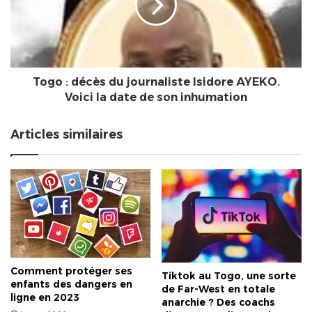
journaliste
Isidore
AYEKO.
Voici
la
date
Togo : décès du journaliste Isidore AYEKO.
de
Voici la date de son inhumation
son
inhumation
Articles similaires
Comment protéger ses
Tiktok au Togo, une sorte
enfants des dangers en
de Far-West en totale
ligne en 2023
anarchie ? Des coachs