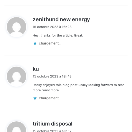
d
zenithund new energy
i
15 octobre 2023 à 16h23
t
Hey, thanks for the article. Great.
:
chargement…
d
ku
i
15 octobre 2023 à 18h43
t
Really enjoyed this blog post.Really looking forward to read
:
more. Want more.
chargement…
d
tritium disposal
i
15 octobre 2023 à 18h52