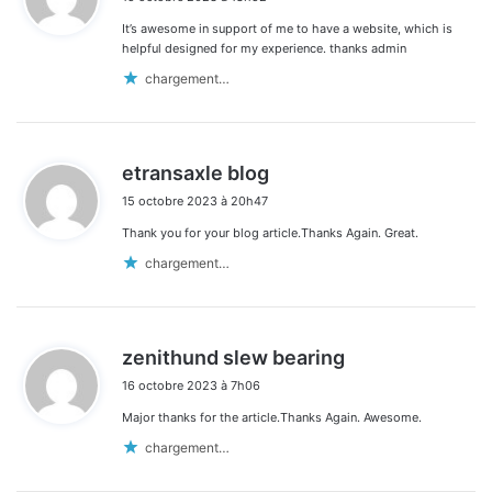
t
It’s awesome in support of me to have a website, which is
:
helpful designed for my experience. thanks admin
chargement…
d
etransaxle blog
i
15 octobre 2023 à 20h47
t
Thank you for your blog article.Thanks Again. Great.
:
chargement…
d
zenithund slew bearing
i
16 octobre 2023 à 7h06
t
Major thanks for the article.Thanks Again. Awesome.
:
chargement…