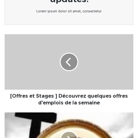
Lorem ipsum dolor sit amet, consectetur.
[Offres
et
Stages
]
Découvrez
quelques
offres
d'emplois
de
la
[Offres et Stages ] Découvrez quelques offres
semaine
d'emplois de la semaine
Togo
:
décès
du