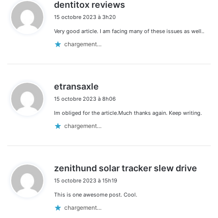
d
dentitox reviews
i
15 octobre 2023 à 3h20
t
Very good article. I am facing many of these issues as well..
:
chargement…
d
etransaxle
i
15 octobre 2023 à 8h06
t
Im obliged for the article.Much thanks again. Keep writing.
:
chargement…
d
zenithund solar tracker slew drive
i
15 octobre 2023 à 15h19
t
This is one awesome post. Cool.
:
chargement…