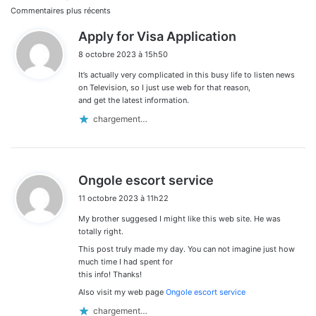
Navigation
Commentaires plus récents
dans
d
Apply for Visa Application
i
les
8 octobre 2023 à 15h50
t
commentaires
It’s actually very complicated in this busy life to listen news
:
on Television, so I just use web for that reason,
and get the latest information.
chargement…
d
Ongole escort service
i
11 octobre 2023 à 11h22
t
My brother suggesed I might like this web site. He was
:
totally right.
This post truly made my day. You can not imagine just how
much time I had spent for
this info! Thanks!
Also visit my web page
Ongole escort service
chargement…