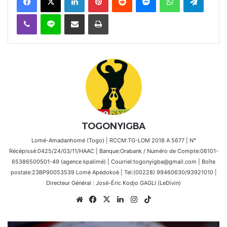
Viber
Ligne
Partager par email
Imprimer
TOGONYIGBA
Lomé-Amadanhomé (Togo) | RCCM:TG-LOM 2018 A 5677 | N°
Récépissé:0425/24/03/11/HAAC | Banque:Orabank / Numéro de Compte:06101-
65386500501-49 (agence kpalimé) | Courriel:togonyigba@gmail.com | Boîte
postale:23BP90053539 Lomé Apédokoè | Tel:(00228) 99460630/93921010 |
Directeur Général : José-Éric Kodjo GAGLI (LeDivin)
Website
Facebook
X
Linkedin
Instagram
TikTok