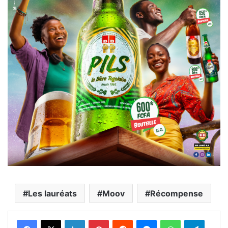
Les lauréats
Moov
Récompense
Facebook
X
Linkedin
Pinterest
Reddit
Messenger
WhatsApp
Telegra