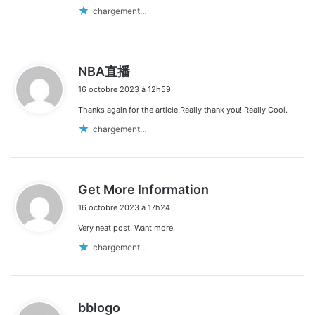
:
chargement…
d
NBA直播
i
16 octobre 2023 à 12h59
t
Thanks again for the article.Really thank you! Really Cool.
:
chargement…
d
Get More Information
i
16 octobre 2023 à 17h24
t
Very neat post. Want more.
:
chargement…
d
bblogo