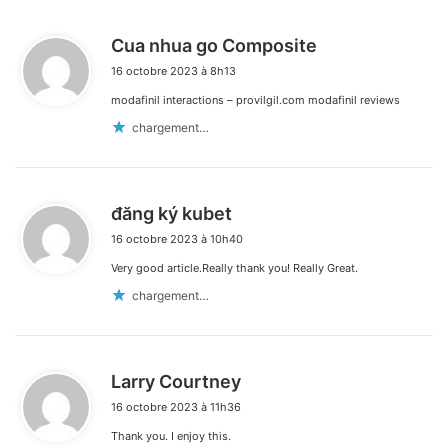
d
Cua nhua go Composite
i
16 octobre 2023 à 8h13
t
modafinil interactions – provilgil.com modafinil reviews
:
chargement…
d
đăng ký kubet
i
16 octobre 2023 à 10h40
t
Very good article.Really thank you! Really Great.
:
chargement…
d
Larry Courtney
i
16 octobre 2023 à 11h36
t
Thank you. I enjoy this.