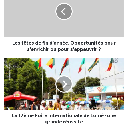
de
fin
d'année.
Opportunités
pour
s'enrichir
ou
pour
Les fêtes de fin d'année. Opportunités pour
s'appauvrir
s'enrichir ou pour s'appauvrir ?
?
La
17ème
Foire
Internationale
de
Lomé
:
une
grande
réussite
La 17ème Foire Internationale de Lomé : une
grande réussite