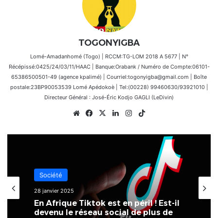
TOGONYIGBA
Lomé-Amadanhomé (Togo) | RCCM:TG-LOM 2018 A 5677 | N°
Récépissé:0425/24/03/11/HAAC | Banque:Orabank / Numéro de Compte:06101-
65386500501-49 (agence kpalimé) | Courriel:togonyigba@gmail.com | Boîte
postale:23BP90053539 Lomé Apédokoè | Tel:(00228) 99460630/93921010 |
Directeur Général : José-Éric Kodjo GAGLI (LeDivin)
Website
Facebook
X
Linkedin
Instagram
TikTok
Société
28 janvier 2025
En Afrique Tiktok est en péril ! Est-il
devenu le réseau social de plus de