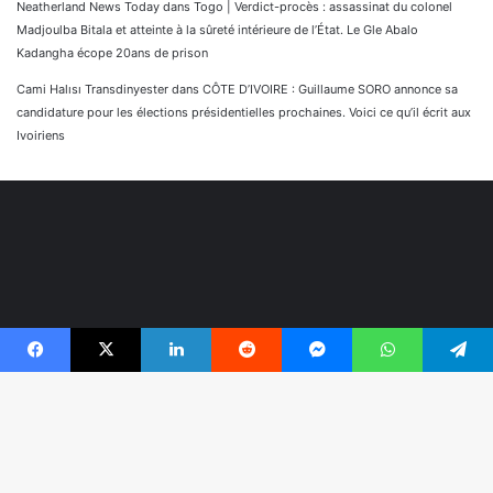
Neatherland News Today
dans
Togo | Verdict-procès : assassinat du colonel
Madjoulba Bitala et atteinte à la sûreté intérieure de l’État. Le Gle Abalo
Kadangha écope 20ans de prison
Cami Halısı Transdinyester
dans
CÔTE D’IVOIRE : Guillaume SORO annonce sa
candidature pour les élections présidentielles prochaines. Voici ce qu’il écrit aux
Ivoiriens
Facebook
X
Linkedin
Reddit
Messenger
WhatsApp
Telegram
© Copyright 2026, Tous droits réservés |
Réaliser par
B
Togonyigba