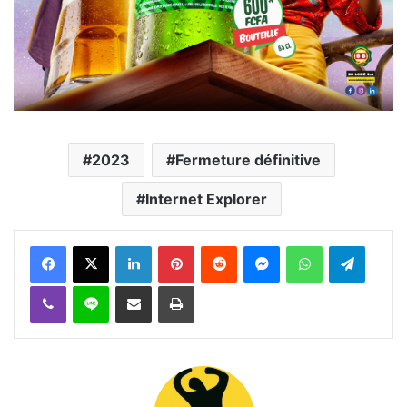
2023
Fermeture définitive
Internet Explorer
Facebook
X
Linkedin
Pinterest
Reddit
Messenger
WhatsApp
Telegra
Viber
Ligne
Partager par email
Imprimer