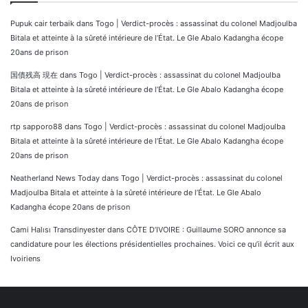
Pupuk cair terbaik
dans
Togo | Verdict-procès : assassinat du colonel Madjoulba
Bitala et atteinte à la sûreté intérieure de l’État. Le Gle Abalo Kadangha écope
20ans de prison
国債残高 現在
dans
Togo | Verdict-procès : assassinat du colonel Madjoulba
Bitala et atteinte à la sûreté intérieure de l’État. Le Gle Abalo Kadangha écope
20ans de prison
rtp sapporo88
dans
Togo | Verdict-procès : assassinat du colonel Madjoulba
Bitala et atteinte à la sûreté intérieure de l’État. Le Gle Abalo Kadangha écope
20ans de prison
Neatherland News Today
dans
Togo | Verdict-procès : assassinat du colonel
Madjoulba Bitala et atteinte à la sûreté intérieure de l’État. Le Gle Abalo
Kadangha écope 20ans de prison
Cami Halısı Transdinyester
dans
CÔTE D’IVOIRE : Guillaume SORO annonce sa
candidature pour les élections présidentielles prochaines. Voici ce qu’il écrit aux
Ivoiriens