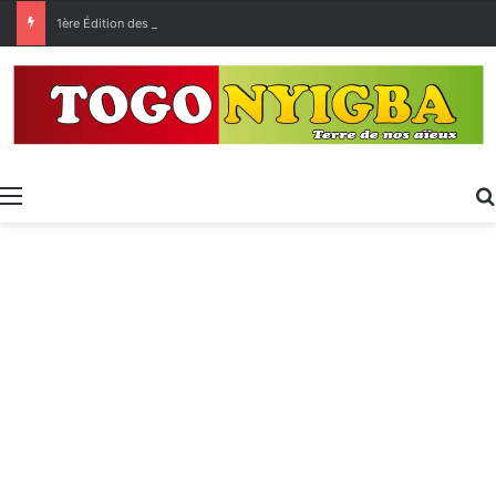
1ère Édition des Grandes Retrouvailles des Ressortissants de Kpélé Govié Apégamé / Sokpé
Menu