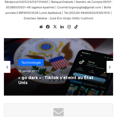
Récépissé:0425/24/03/11/HAAC | Banque:Orabank / Numéro de Compte:06101-
65386500501-49 (agence kpalimé) | Courriel:togonyigba@gmail.com | Boîte
postale:23BP90053539 Lomé Apédokoè | Tel:(00228) 99460630/93921010 |
Directeur Général : José-Éric Kodjo GAGLI (LeDivin)
Website
Facebook
X
Linkedin
Instagram
TikTok
Technologie
3 novembre 2024
Technologie
19 janvier 2025
Adieu les téléphones portables :
Mark Zuckerberg prévoit une date
de fin et par quoi ils seront
remplacés
« go dark » : Tiktok s’éteint au État
Unis