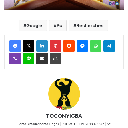
Google
Pc
Recherches
Facebook
X
Linkedin
Pinterest
Reddit
Messenger
WhatsApp
Telegra
Viber
Ligne
Partager par email
Imprimer
TOGONYIGBA
Lomé-Amadanhomé (Togo) | RCCM:TG-LOM 2018 A 5677 | N°