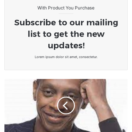
With Product You Purchase
Subscribe to our mailing
list to get the new
updates!
Lorem ipsum dolor sit amet, consectetur.
Littérature
:
Ce
poème
de
Claudy
Siar
qui
fait