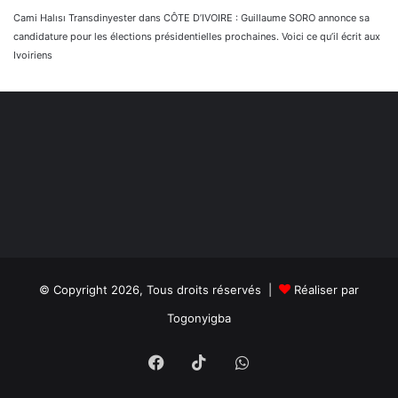
Cami Halısı Transdinyester
dans
CÔTE D’IVOIRE : Guillaume SORO annonce sa
candidature pour les élections présidentielles prochaines. Voici ce qu’il écrit aux
Ivoiriens
© Copyright 2026, Tous droits réservés |
Réaliser par
Togonyigba
Facebook
TikTok
WhatsApp