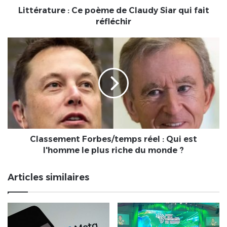
réfléchir
Littérature : Ce poème de Claudy Siar qui fait
réfléchir
Classement
Forbes/temps
réel
:
Qui
est
l'homme
le
plus
riche
Classement Forbes/temps réel : Qui est
du
l'homme le plus riche du monde ?
monde
?
Articles similaires