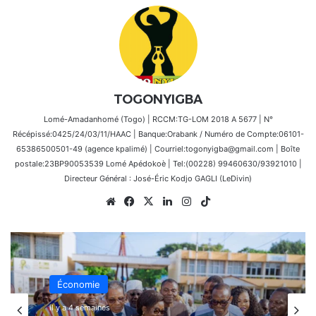
TOGONYIGBA
Lomé-Amadanhomé (Togo) | RCCM:TG-LOM 2018 A 5677 | N°
Récépissé:0425/24/03/11/HAAC | Banque:Orabank / Numéro de Compte:06101-
65386500501-49 (agence kpalimé) | Courriel:togonyigba@gmail.com | Boîte
postale:23BP90053539 Lomé Apédokoè | Tel:(00228) 99460630/93921010 |
Directeur Général : José-Éric Kodjo GAGLI (LeDivin)
Website
Facebook
X
Linkedin
Instagram
TikTok
Économie
Économie