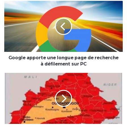
Google
apporte
une
longue
page
de
recherche
à
défilement
sur
Google apporte une longue page de recherche
PC
à défilement sur PC
La
Bulle
du
Patriote
:
La
sissili,
une
autre