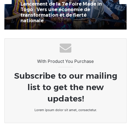
il y a 4 semaines
4 juillet 2026
Lancement de la 7e Foire Made in
Togo : Vers une économie de
transformation et de fierté
La 7ème Foire Made in Togo au
nationale
CETEF Togo 2000 bat déjà son plein
With Product You Purchase
Subscribe to our mailing
list to get the new
updates!
Lorem ipsum dolor sit amet, consectetur.