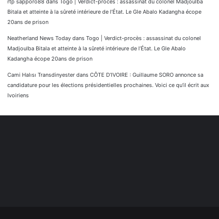
rtp sapporo88
dans
Togo | Verdict-procès : assassinat du colonel Madjoulba
Bitala et atteinte à la sûreté intérieure de l’État. Le Gle Abalo Kadangha écope
20ans de prison
Neatherland News Today
dans
Togo | Verdict-procès : assassinat du colonel
Madjoulba Bitala et atteinte à la sûreté intérieure de l’État. Le Gle Abalo
Kadangha écope 20ans de prison
Cami Halısı Transdinyester
dans
CÔTE D’IVOIRE : Guillaume SORO annonce sa
candidature pour les élections présidentielles prochaines. Voici ce qu’il écrit aux
Ivoiriens