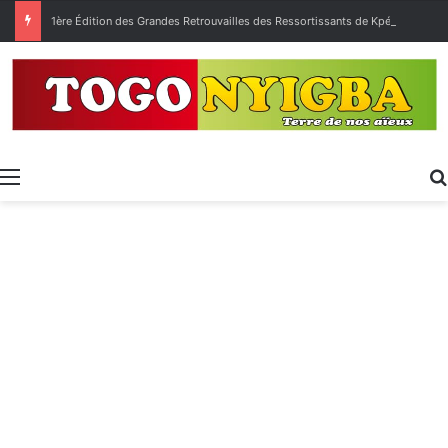
1ère Édition des Grandes Retrouvailles des Ressortissants de Kpélé Govié Apégamé / Sokpé
Menu