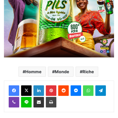
Homme
Monde
Riche
Facebook
X
Linkedin
Pinterest
Reddit
Messenger
WhatsApp
Telegra
Viber
Ligne
Partager par email
Imprimer