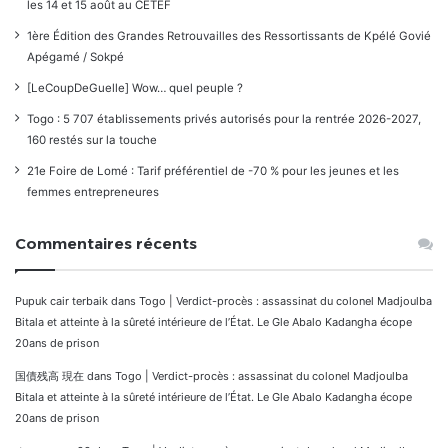
les 14 et 15 août au CETEF
1ère Édition des Grandes Retrouvailles des Ressortissants de Kpélé Govié
Apégamé / Sokpé
[LeCoupDeGuelle] Wow… quel peuple ?
Togo : 5 707 établissements privés autorisés pour la rentrée 2026-2027,
160 restés sur la touche
21e Foire de Lomé : Tarif préférentiel de -70 % pour les jeunes et les
femmes entrepreneures
Commentaires récents
Pupuk cair terbaik
dans
Togo | Verdict-procès : assassinat du colonel Madjoulba
Bitala et atteinte à la sûreté intérieure de l’État. Le Gle Abalo Kadangha écope
20ans de prison
国債残高 現在
dans
Togo | Verdict-procès : assassinat du colonel Madjoulba
Bitala et atteinte à la sûreté intérieure de l’État. Le Gle Abalo Kadangha écope
20ans de prison