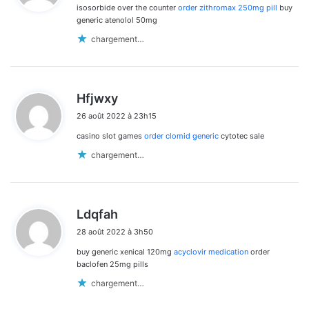
isosorbide over the counter
order zithromax 250mg pill
buy
:
generic atenolol 50mg
chargement…
d
Hfjwxy
i
26 août 2022 à 23h15
t
casino slot games
order clomid generic
cytotec sale
:
chargement…
d
Ldqfah
i
28 août 2022 à 3h50
t
buy generic xenical 120mg
acyclovir medication
order
:
baclofen 25mg pills
chargement…