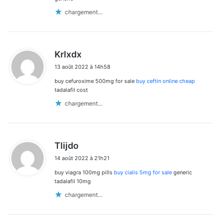
chargement…
d
Krlxdx
i
13 août 2022 à 14h58
t
buy cefuroxime 500mg for sale
buy ceftin online cheap
:
tadalafil cost
chargement…
d
Tlijdo
i
14 août 2022 à 21h21
t
buy viagra 100mg pills
buy cialis 5mg for sale
generic
:
tadalafil 10mg
chargement…