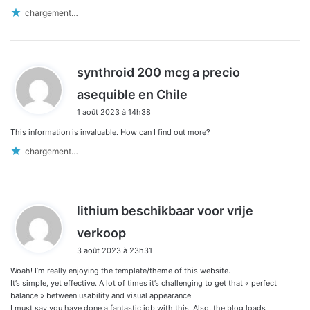
chargement…
synthroid 200 mcg a precio
d
asequible en Chile
i
1 août 2023 à 14h38
t
This information is invaluable. How can I find out more?
:
chargement…
lithium beschikbaar voor vrije
d
verkoop
i
3 août 2023 à 23h31
t
Woah! I’m really enjoying the template/theme of this website.
:
It’s simple, yet effective. A lot of times it’s challenging to get that « perfect
balance » between usability and visual appearance.
I must say you have done a fantastic job with this. Also, the blog loads