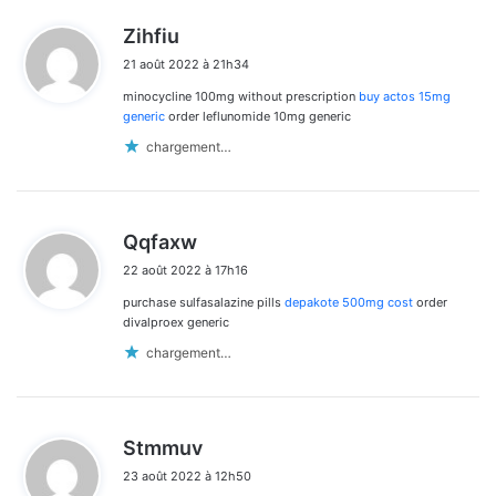
d
Zihfiu
i
21 août 2022 à 21h34
t
minocycline 100mg without prescription
buy actos 15mg
:
generic
order leflunomide 10mg generic
chargement…
d
Qqfaxw
i
22 août 2022 à 17h16
t
purchase sulfasalazine pills
depakote 500mg cost
order
:
divalproex generic
chargement…
d
Stmmuv
i
23 août 2022 à 12h50
t