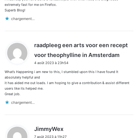
extremely fast for me on Firefox.
Superb Blog!
chargement…
raadpleeg een arts voor een recept
d
voor theophylline in Amsterdam
i
4 août 2023 à 23h54
t
What’s Happening i am new to this, I stumbled upon this I have found It
:
absolutely helpful and
it has aided me out loads. I am hoping to give a contribution & assist different
users like its helped me.
Great job.
chargement…
d
JimmyWex
i
7 août 2023 à 11h27