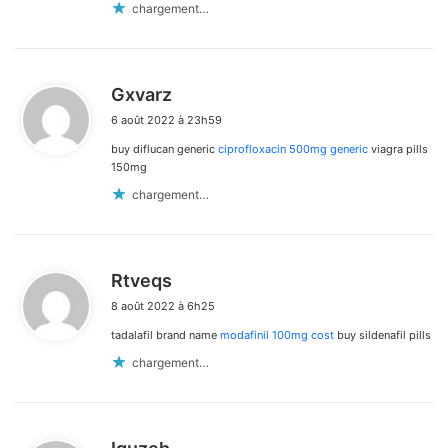
chargement…
d
Gxvarz
i
6 août 2022 à 23h59
t
buy diflucan generic
ciprofloxacin 500mg generic
viagra pills
:
150mg
chargement…
d
Rtveqs
i
8 août 2022 à 6h25
t
tadalafil brand name
modafinil 100mg cost
buy sildenafil pills
:
chargement…
d