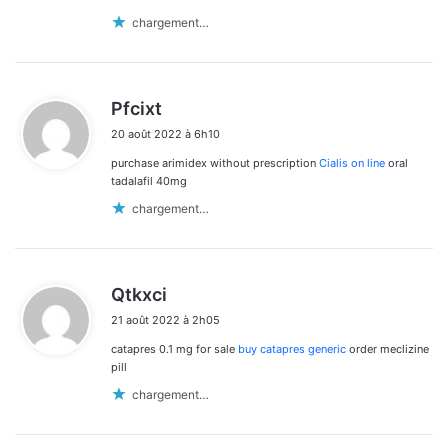
chargement…
d
Pfcixt
i
20 août 2022 à 6h10
t
purchase arimidex without prescription
Cialis on line
oral
:
tadalafil 40mg
chargement…
d
Qtkxci
i
21 août 2022 à 2h05
t
catapres 0.1 mg for sale
buy catapres generic
order meclizine
:
pill
chargement…