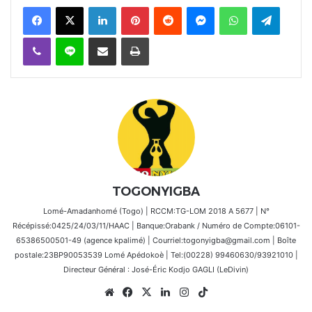
Facebook
X
Linkedin
Pinterest
Reddit
Messenger
WhatsApp
Telegra
Viber
Ligne
Partager par email
Imprimer
TOGONYIGBA
Lomé-Amadanhomé (Togo) | RCCM:TG-LOM 2018 A 5677 | N°
Récépissé:0425/24/03/11/HAAC | Banque:Orabank / Numéro de Compte:06101-
65386500501-49 (agence kpalimé) | Courriel:togonyigba@gmail.com | Boîte
postale:23BP90053539 Lomé Apédokoè | Tel:(00228) 99460630/93921010 |
Directeur Général : José-Éric Kodjo GAGLI (LeDivin)
Website
Facebook
X
Linkedin
Instagram
TikTok