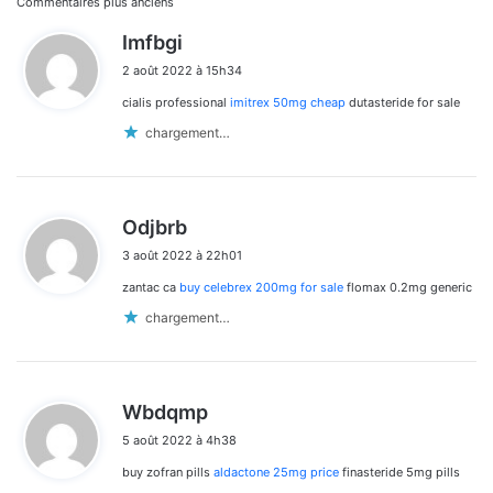
Navigation
Commentaires plus anciens
d
Imfbgi
dans
i
2 août 2022 à 15h34
t
les
cialis professional
imitrex 50mg cheap
dutasteride for sale
:
commentaires
chargement…
d
Odjbrb
i
3 août 2022 à 22h01
t
zantac ca
buy celebrex 200mg for sale
flomax 0.2mg generic
:
chargement…
d
Wbdqmp
i
5 août 2022 à 4h38
t
buy zofran pills
aldactone 25mg price
finasteride 5mg pills
: