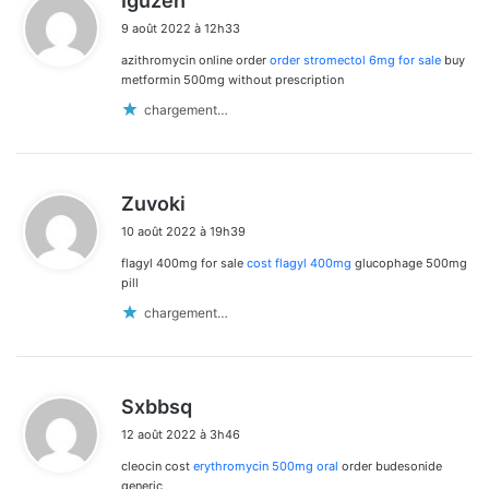
Iguzeh
i
9 août 2022 à 12h33
t
azithromycin online order
order stromectol 6mg for sale
buy
:
metformin 500mg without prescription
chargement…
d
Zuvoki
i
10 août 2022 à 19h39
t
flagyl 400mg for sale
cost flagyl 400mg
glucophage 500mg
:
pill
chargement…
d
Sxbbsq
i
12 août 2022 à 3h46
t
cleocin cost
erythromycin 500mg oral
order budesonide
:
generic