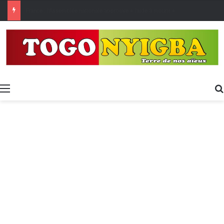
[LeCoupD’œil] Le chassé-croisé entre vacanciers de juillet et d’août a commencé.
Menu