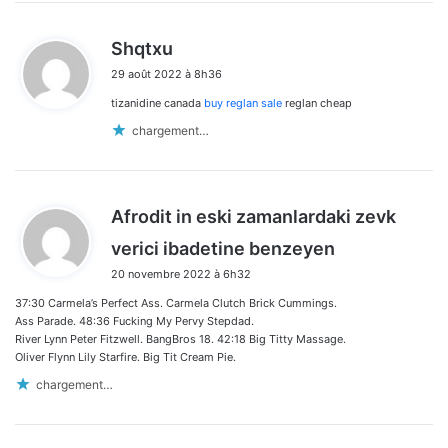
d
Shqtxu
i
29 août 2022 à 8h36
t
tizanidine canada
buy reglan sale
reglan cheap
:
chargement…
Afrodit in eski zamanlardaki zevk
d
verici ibadetine benzeyen
i
20 novembre 2022 à 6h32
t
37:30 Carmela’s Perfect Ass. Carmela Clutch Brick Cummings.
:
Ass Parade. 48:36 Fucking My Pervy Stepdad.
River Lynn Peter Fitzwell. BangBros 18. 42:18 Big Titty Massage.
Oliver Flynn Lily Starfire. Big Tit Cream Pie.
chargement…