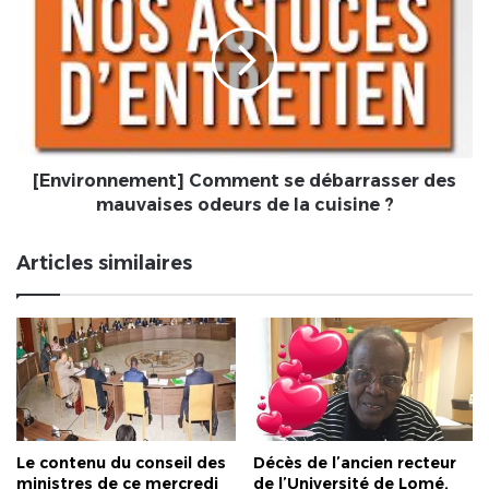
légende
se
du
débarrasser
baobab
des
vit
mauvaises
!
odeurs
de
la
cuisine
[Environnement] Comment se débarrasser des
?
mauvaises odeurs de la cuisine ?
Articles similaires
Le contenu du conseil des
Décès de l’ancien recteur
ministres de ce mercredi
de l’Université de Lomé,