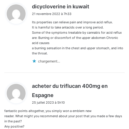
d
dicycloverine in kuwait
i
21 novembre 2022 à 7h33
t
Its properties can relieve pain and improve acid reflux.
:
It is harmful to take antacids over a long period.
Some of the symptoms treatable by cannabis for acid reflux
are: Burning or discomfort of the upper abdomen Chronic
acid causes
a burning sensation in the chest and upper stomach, and into
the throat.
chargement…
acheter du triflucan 400mg en
d
Espagne
i
25 juillet 2023 à 5h10
t
fantastic points altogether, you simply won a emblem new
:
reader. What might you recommend about your post that you made a few days
in the past?
Any positive?