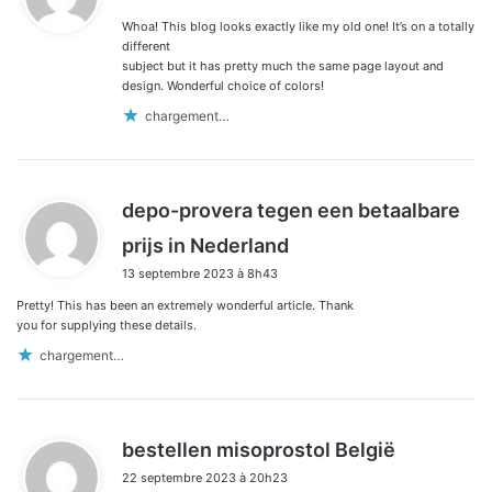
t
Whoa! This blog looks exactly like my old one! It’s on a totally
:
different
subject but it has pretty much the same page layout and
design. Wonderful choice of colors!
chargement…
depo-provera tegen een betaalbare
d
prijs in Nederland
i
13 septembre 2023 à 8h43
t
Pretty! This has been an extremely wonderful article. Thank
:
you for supplying these details.
chargement…
d
bestellen misoprostol België
i
22 septembre 2023 à 20h23
t