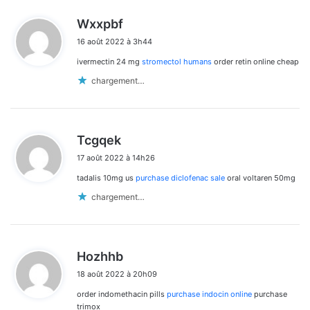
d
Wxxpbf
i
16 août 2022 à 3h44
t
ivermectin 24 mg
stromectol humans
order retin online cheap
:
chargement…
d
Tcgqek
i
17 août 2022 à 14h26
t
tadalis 10mg us
purchase diclofenac sale
oral voltaren 50mg
:
chargement…
d
Hozhhb
i
18 août 2022 à 20h09
t
order indomethacin pills
purchase indocin online
purchase
:
trimox