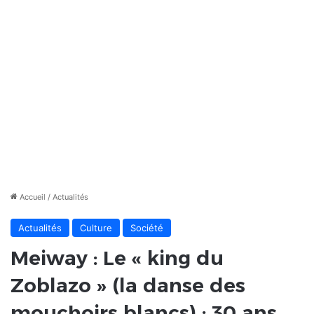
Accueil
/
Actualités
Actualités
Culture
Société
Meiway : Le « king du
Zoblazo » (la danse des
mouchoirs blancs) ; 30 ans