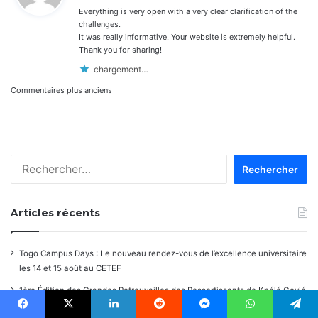
Everything is very open with a very clear clarification of the
:
challenges.
It was really informative. Your website is extremely helpful.
Thank you for sharing!
chargement…
Navigation
Commentaires plus anciens
dans
les
Rechercher :
commentaires
Articles récents
Togo Campus Days : Le nouveau rendez-vous de l’excellence universitaire
les 14 et 15 août au CETEF
1ère Édition des Grandes Retrouvailles des Ressortissants de Kpélé Govié
Apégamé / Sokpé
Facebook
X
Linkedin
Reddit
Messenger
WhatsApp
Telegram