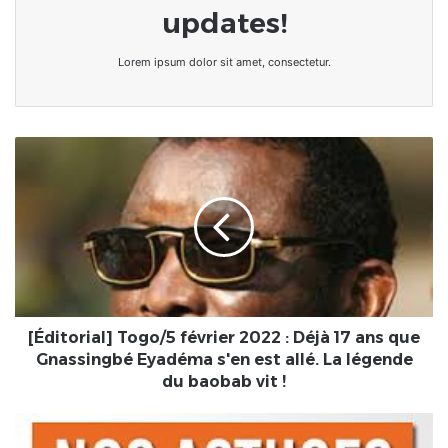
updates!
Lorem ipsum dolor sit amet, consectetur.
[Éditorial]
Togo/5
février
2022
:
Déjà
17
ans
que
Gnassingbé
[Éditorial] Togo/5 février 2022 : Déjà 17 ans que
Eyadéma
Gnassingbé Eyadéma s'en est allé. La légende
s'en
du baobab vit !
est
allé.
[Environnement]
La
Comment